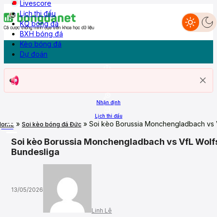
Livescore
Lịch thi đấu
KQ bóng đá
Dự đoán
BXH bóng đá
Nhận định
Livescore
Lịch thi đấu
KQ Bóng đá
BXH
Kèo bóng đá
Kèo bóng đá
Dự đoán
Trang chủ
ASEAN Cup 26
Nhận định
Lịch thi đấu
»
»
Soi kèo Borussia Monchengladbach vs V
Home
Soi kèo bóng đá Đức
More
Soi kèo Borussia Monchengladbach vs VfL Wolf
Bundesliga
13/05/2026
Linh Lê