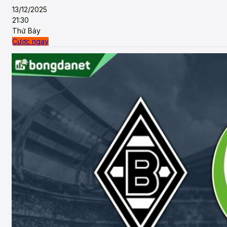
13/12/2025
21:30
Thứ Bảy
Cược ngay