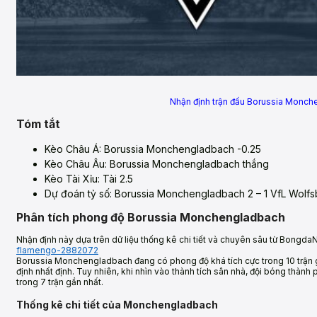
Nhận định trận đấu Borussia Monch
Tóm tắt
Kèo Châu Á: Borussia Monchengladbach -0.25
Kèo Châu Âu: Borussia Monchengladbach thắng
Kèo Tài Xỉu: Tài 2.5
Dự đoán tỷ số: Borussia Monchengladbach 2 – 1 VfL Wolfs
Phân tích phong độ Borussia Monchengladbach
Nhận định này dựa trên dữ liệu thống kê chi tiết và chuyên sâu từ Bongd
flamengo-2882072
Borussia Monchengladbach đang có phong độ khá tích cực trong 10 trận gần
định nhất định. Tuy nhiên, khi nhìn vào thành tích sân nhà, đội bóng thành
trong 7 trận gần nhất.
Thống kê chi tiết của Monchengladbach