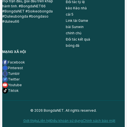
mọi trận đấu, giải đấu trên khắp
Đối tác tỷ lệ
hành tinh. #BongdaNET66
kèo
Kèo nhà
#BongdaNET #Soikeobongda
cái 5
#Dulieubongda #bongdaso
Link tải Game
#dulieu66
bài
Sunwin
chính chủ
Đối tác
kết quả
bóng đá
MẠNG XÃ HỘI
Facebook
Pinterest
Tumblr
Twitter
Youtube
Tiktok
© 2026 BongdaNET. All rights reserved.
Giới thiệu
Liên hệ
Điều khoản sử dụng
Chính sách bảo mật