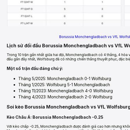
Borussia Monchengladbach vs VfL Wolfsbu
Lịch sử đối đầu Borussia Monchengladbach vs VfL W
Trong 10 trận gần nhất giữa hai đội, Monchengladbach có 4 thắng, 4 hòa và
đấu gần đây nhất, Wolfsburg đã có những chiến thắng thuyết phục, đặc biệ
Một số trận đấu đáng chú ý:
Tháng 5/2025: Monchengladbach 0-1 Wolfsburg
Tháng 1/2025: Wolfsburg 5-1 Monchengladbach
Tháng 11/2023: Monchengladbach 4-0 Wolfsburg
Tháng 4/2023: Monchengladbach 2-0 Wolfsburg
Soi kèo Borussia Monchengladbach vs VfL Wolfsbur
Kèo Châu Á: Borussia Monchengladbach -0.25
Với kèo chấp -0.25, Monchengladbach được đánh giá cao hơn nhưng khôn