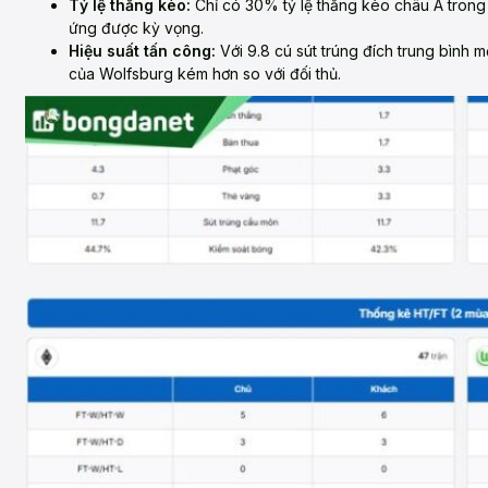
Tỷ lệ thắng kèo:
Chỉ có 30% tỷ lệ thắng kèo châu Á trong
ứng được kỳ vọng.
Hiệu suất tấn công:
Với 9.8 cú sút trúng đích trung bình 
của Wolfsburg kém hơn so với đối thủ.