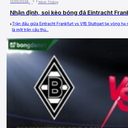
12/05/2026
Minh Thắng
Nhận định, soi kèo bóng đá Eintracht Fran
16/05/2026 – Vòng 34, VĐQG Đức
Trận đấu giữa Eintracht Frankfurt vs VfB Stuttgart tại vòng 
là một trận cầu thủ...