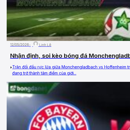
12/05/2026
Linh Lê
Nhận định, soi kèo bóng đá Monchenglad
16/05/2026 – Vòng 34, VĐQG Đức
Trận đối đầu rực lửa giữa Monchengladbach vs Hoffenheim t
đang trở thành tâm điểm của giới...