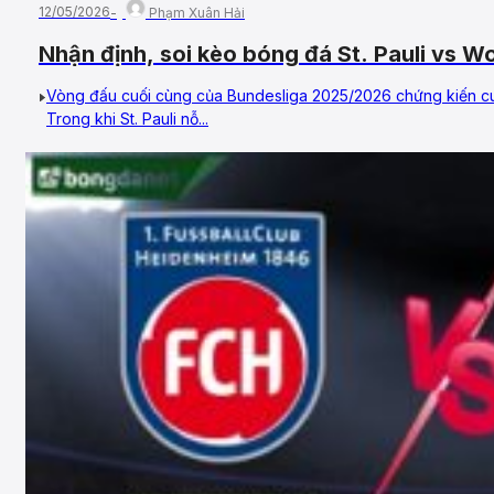
12/05/2026
Phạm Xuân Hải
Nhận định, soi kèo bóng đá St. Pauli vs 
Vòng 34, VĐQG Đức
Vòng đấu cuối cùng của Bundesliga 2025/2026 chứng kiến cuộc
Trong khi St. Pauli nỗ...