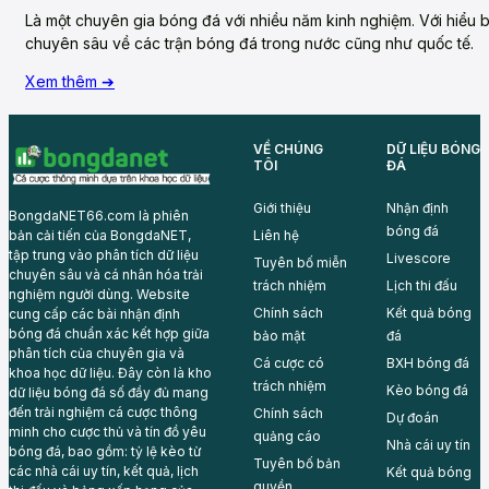
Là một chuyên gia bóng đá với nhiều năm kinh nghiệm. Với hiểu b
chuyên sâu về các trận bóng đá trong nước cũng như quốc tế.
Xem thêm ➔
VỀ CHÚNG
DỮ LIỆU BÓNG
TÔI
ĐÁ
Giới thiệu
Nhận định
BongdaNET66.com là phiên
bóng đá
Liên hệ
bản cải tiến của BongdaNET,
tập trung vào phân tích dữ liệu
Livescore
Tuyên bố miễn
chuyên sâu và cá nhân hóa trải
trách nhiệm
Lịch thi đấu
nghiệm người dùng. Website
Chính sách
Kết quả bóng
cung cấp các bài nhận định
bóng đá chuẩn xác kết hợp giữa
bảo mật
đá
phân tích của chuyên gia và
Cá cược có
BXH bóng đá
khoa học dữ liệu. Đây còn là kho
trách nhiệm
Kèo bóng đá
dữ liệu bóng đá số đầy đủ mang
đến trải nghiệm cá cược thông
Chính sách
Dự đoán
minh cho cược thủ và tín đồ yêu
quảng cáo
Nhà cái uy tín
bóng đá, bao gồm: tỷ lệ kèo từ
Tuyên bố bản
các nhà cái uy tín, kết quả, lịch
Kết quả bóng
quyền