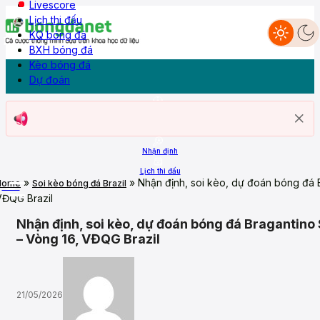
Livescore
Lịch thi đấu
KQ bóng đá
Dự đoán
BXH bóng đá
Nhận định
Livescore
Lịch thi đấu
KQ Bóng đá
BXH
Kèo bóng đá
Kèo bóng đá
Dự đoán
Trang chủ
ASEAN Cup 26
Nhận định
Lịch thi đấu
»
»
Nhận định, soi kèo, dự đoán bóng đá 
Home
Soi kèo bóng đá Brazil
More
VĐQG Brazil
Nhận định, soi kèo, dự đoán bóng đá Bragantino
– Vòng 16, VĐQG Brazil
21/05/2026