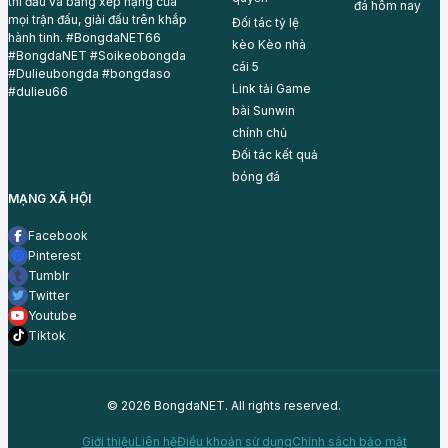
thi đấu và bảng xếp hạng của
đá hôm nay
mọi trận đấu, giải đấu trên khắp
Đối tác tỷ lệ
hành tinh. #BongdaNET66
kèo
Kèo nhà
#BongdaNET #Soikeobongda
cái 5
#Dulieubongda #bongdaso
Link tải Game
#dulieu66
bài
Sunwin
chính chủ
Đối tác
kết quả
bóng đá
MẠNG XÃ HỘI
Facebook
Pinterest
Tumblr
Twitter
Youtube
Tiktok
© 2026 BongdaNET. All rights reserved.
Giới thiệu
Liên hệ
Điều khoản sử dụng
Chính sách bảo mật