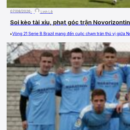
07/08/2026
Linh Lê
Soi kèo tài xỉu, phạt góc trận Novorizont
Vòng 21 Serie B Brazil mang đến cuộc chạm trán thú vị giữa No