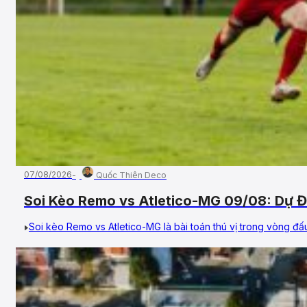
07/08/2026
Quốc Thiên Deco
Soi Kèo Remo vs Atletico-MG 09/08: Dự Đ
Soi kèo Remo vs Atletico-MG là bài toán thú vị trong vòng đấu