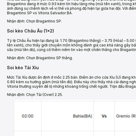
Bragantino đang ở mức 0.93 kèm tín hiệu tăng nhẹ (mũi tên xanh), trong k
ánh đúng sự chênh lệch về vị thế và phong độ hiện tại giữa hai đội. Với đi
Bragantino SP vs Vitoria Salvador BA.
Nhận định: Chọn Bragantino SP.
Soi kèo Châu Âu (1×2)
Tỷ lệ Châu Âu hiện tại đang là: 1.70 (Bragantino thắng) – 3.75 (Hòa) – 5.0
tên xanh), cho thấy giới chuyên môn không đánh giá cao khả năng gây bất 
sâu (mũi tên đỏ), củng cố thêm niềm tin vào một chiến thắng cho Braganti
Nhận định: Chọn Bragantino SP thắng.
Soi kèo Tài Xỉu
Mức Tài Xỉu được ấn định ở mốc 2.25 bàn. Điểm ăn cho cửa Xỉu (U) đang khá
0.80 kèm xu hướng giảm (mũi tên đỏ). Điều này cho thấy nhà cái đang nghi
Vitoria thường xuyên để lộ những khoảng trống chết người. Trận đấu Bragan
Nhận định: Chọn Tài (Over) 2.25.