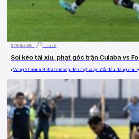
07/08/2026
Linh Lê
Soi kèo tài xỉu, phạt góc trận Cuiaba vs 
Vòng 21 Serie B Brazil mang đến một cuộc đối đầu đáng chú ý k