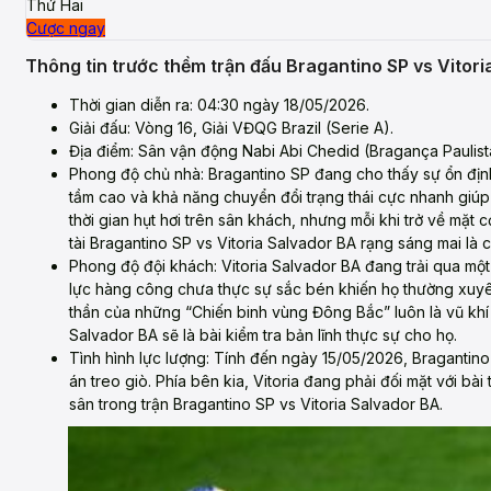
Thứ Hai
Cược ngay
Thông tin trước thềm trận đấu Bragantino SP vs Vitor
Thời gian diễn ra: 04:30 ngày 18/05/2026.
Giải đấu: Vòng 16, Giải VĐQG Brazil (Serie A).
Địa điểm: Sân vận động Nabi Abi Chedid (Bragança Paulist
Phong độ chủ nhà: Bragantino SP đang cho thấy sự ổn định 
tầm cao và khả năng chuyển đổi trạng thái cực nhanh giú
thời gian hụt hơi trên sân khách, nhưng mỗi khi trở về mặt
tài Bragantino SP vs Vitoria Salvador BA rạng sáng mai là c
Phong độ đội khách: Vitoria Salvador BA đang trải qua mộ
lực hàng công chưa thực sự sắc bén khiến họ thường xuyên 
thần của những “Chiến binh vùng Đông Bắc” luôn là vũ khí
Salvador BA sẽ là bài kiểm tra bản lĩnh thực sự cho họ.
Tình hình lực lượng: Tính đến ngày 15/05/2026, Bragantino 
án treo giò. Phía bên kia, Vitoria đang phải đối mặt với b
sân trong trận Bragantino SP vs Vitoria Salvador BA.