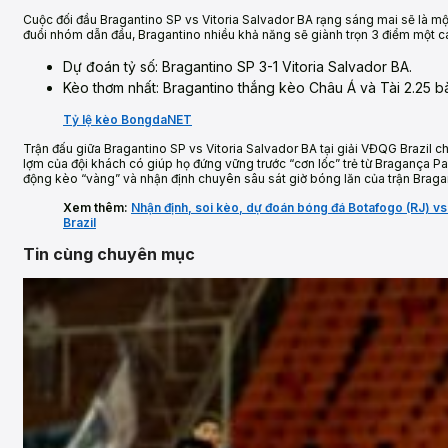
Cuộc đối đầu Bragantino SP vs Vitoria Salvador BA rạng sáng mai sẽ là mộ
đuổi nhóm dẫn đầu, Bragantino nhiều khả năng sẽ giành trọn 3 điểm một c
Dự đoán tỷ số: Bragantino SP 3-1 Vitoria Salvador BA.
Kèo thơm nhất: Bragantino thắng kèo Châu Á và Tài 2.25 b
Tỷ lệ kèo BongdaNET
Trận đấu giữa Bragantino SP vs Vitoria Salvador BA tại giải VĐQG Brazil 
lợm của đội khách có giúp họ đứng vững trước “cơn lốc” trẻ từ Bragança
động kèo “vàng” và nhận định chuyên sâu sát giờ bóng lăn của trận Bragan
Xem thêm:
Nhận định, soi kèo, dự đoán bóng đá Botafogo (RJ) v
Brazil
Tin cùng chuyên mục