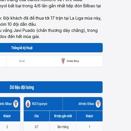
ol bất bại trong 4/6 lần gần nhất tiếp đón Bilbao tại
o: Đội khách đã để thua tới 17 trận tại La Liga mùa này,
hóm 10 đội dẫn đầu.
ếu vắng Javi Puado (chấn thương dây chằng), trong
dos đến hết mùa giải.