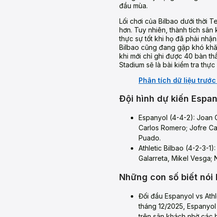
đầu mùa.
Lối chơi của Bilbao dưới thời T
hơn. Tuy nhiên, thành tích sâ
thực sự tốt khi họ đã phải nhận
Bilbao cũng đang gặp khó khă
khi mới chỉ ghi được 40 bàn 
Stadium sẽ là bài kiểm tra thự
Phân tích dữ liệu trước
Đội hình dự kiến Espan
Espanyol (4-4-2): Joan G
Carlos Romero; Jofre Car
Puado.
Athletic Bilbao (4-2-3-1)
Galarreta, Mikel Vesga; 
Những con số biết nói 
Đối đầu Espanyol vs Athle
tháng 12/2025, Espanyol 
trên sân khách nhờ các 