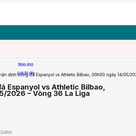
Trang chủ
ASEAN Cup 26
Nhận định
Lịch thi đấu
hận định bóng đá Espanyol vs Athletic Bilbao, 00h00 ngày 14/05/20
á Espanyol vs Athletic Bilbao,
5/2026 – Vòng 36 La Liga
 Sương