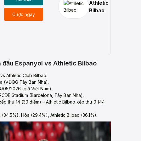
Athletic
Bilbao
Cược ngay
n đấu Espanyol vs Athletic Bilbao
s Athletic Club Bilbao.
iga (VĐQG Tây Ban Nha).
4/05/2026 (giờ Việt Nam).
RCDE Stadium (Barcelona, Tây Ban Nha).
 xếp thứ 14 (39 điểm) – Athletic Bilbao xếp thứ 9 (44
 (34.5%), Hòa (29.4%), Athletic Bilbao (36.1%).