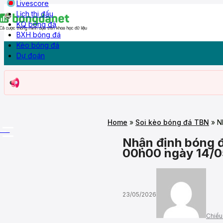
Livescore
Lịch thi đấu
KQ bóng đá
Dự đoán
BXH bóng đá
Nhận định
Livescore
Lịch thi đấu
KQ Bóng đá
BXH
Kèo bóng đá
Kèo bóng đá
Dự đoán
Home
»
Soi kèo bóng đá TBN
»
N
More
Nhận định bóng đ
00h00 ngày 14/0
23/05/2026
Chiểu