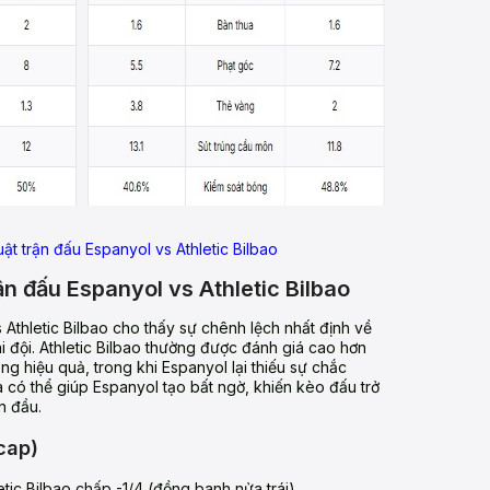
ật trận đấu Espanyol vs Athletic Bilbao
rận đấu Espanyol vs Athletic Bilbao
 Athletic Bilbao cho thấy sự chênh lệch nhất định về
 đội. Athletic Bilbao thường được đánh giá cao hơn
ng hiệu quả, trong khi Espanyol lại thiếu sự chắc
hà có thể giúp Espanyol tạo bất ngờ, khiến kèo đấu trở
n đầu.
cap)
tic Bilbao chấp -1/4 (đồng banh nửa trái).