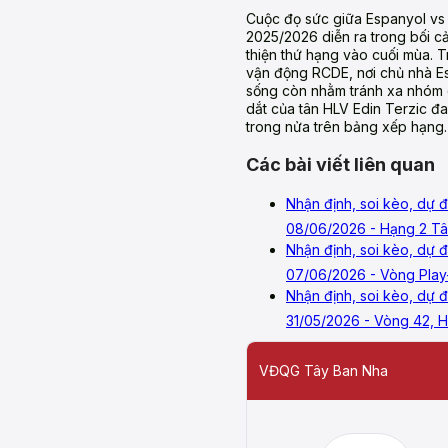
Cuộc đọ sức giữa Espanyol vs A
2025/2026 diễn ra trong bối c
thiện thứ hạng vào cuối mùa. 
vận động RCDE, nơi chủ nhà Es
sống còn nhằm tránh xa nhóm c
dắt của tân HLV Edin Terzic đan
trong nửa trên bảng xếp hạng.
Các bài viết liên quan
Nhận định, soi kèo, dự 
08/06/2026 - Hạng 2 T
Nhận định, soi kèo, dự 
07/06/2026 - Vòng Play
Nhận định, soi kèo, dự
31/05/2026 - Vòng 42, 
VĐQG Tây Ban Nha