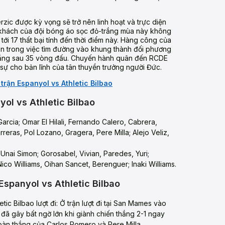
erzic được kỳ vọng sẽ trở nên linh hoạt và trực diện
n khách của đội bóng áo sọc đỏ-trắng mùa này không
 tới 17 thất bại tính đến thời điểm này. Hàng công của
n trong việc tìm đường vào khung thành đối phương
thắng sau 35 vòng đấu. Chuyến hành quân đến RCDE
c sự cho bản lĩnh của tân thuyền trưởng người Đức.
 trận Espanyol vs Athletic Bilbao
yol vs Athletic Bilbao
arcia; Omar El Hilali, Fernando Calero, Cabrera,
reras, Pol Lozano, Gragera, Pere Milla; Alejo Veliz,
: Unai Simon; Gorosabel, Vivian, Paredes, Yuri;
Nico Williams, Oihan Sancet, Berenguer; Inaki Williams.
Espanyol vs Athletic Bilbao
tic Bilbao lượt đi: Ở trận lượt đi tại San Mames vào
đã gây bất ngờ lớn khi giành chiến thắng 2-1 ngay
bàn thắng của Carlos Romero và Pere Milla.