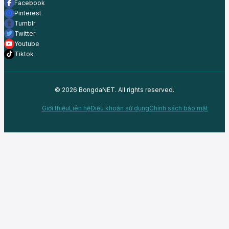
Facebook
Pinterest
Tumblr
Twitter
Youtube
Tiktok
© 2026 BongdaNET. All rights reserved.
Giới thiệu
Liên hệ
Điều khoản sử dụng
Chính sách bảo mật