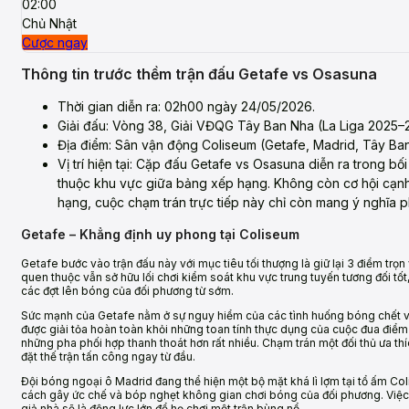
02:00
Chủ Nhật
Cược ngay
Thông tin trước thềm trận đấu Getafe vs Osasuna
Thời gian diễn ra: 02h00 ngày 24/05/2026.
Giải đấu: Vòng 38, Giải VĐQG Tây Ban Nha (La Liga 2025–
Địa điểm: Sân vận động Coliseum (Getafe, Madrid, Tây Ba
Vị trí hiện tại: Cặp đấu Getafe vs Osasuna diễn ra trong bố
thuộc khu vực giữa bảng xếp hạng. Không còn cơ hội cạn
hạng, cuộc chạm trán trực tiếp này chỉ còn mang ý nghĩa 
Getafe – Khẳng định uy phong tại Coliseum
Getafe bước vào trận đấu này với mục tiêu tối thượng là giữ lại 3 điểm trọ
quen thuộc vẫn sở hữu lối chơi kiểm soát khu vực trung tuyến tương đối t
các đợt lên bóng của đối phương từ sớm.
Sức mạnh của Getafe nằm ở sự nguy hiểm của các tình huống bóng chết và
được giải tỏa hoàn toàn khỏi những toan tính thực dụng của cuộc đua điểm
những pha phối hợp thanh thoát hơn rất nhiều. Chạm trán một đối thủ ưa t
đặt thế trận tấn công ngay từ đầu.
Đội bóng ngoại ô Madrid đang thể hiện một bộ mặt khá lì lợm tại tổ ấm Col
cách gây ức chế và bóp nghẹt không gian chơi bóng của đối phương. Việc 
giả nhà sẽ là động lực lớn để họ chơi một trận bùng nổ.