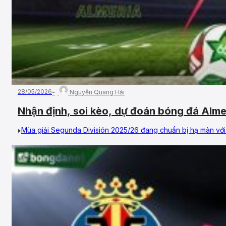
28/05/2026
Nguyễn Quang Hải
Nhận định, soi kèo, dự đoán bóng đá Almer
31/05/2026 – Vòng 42, Hạng 2 Tây Ban Nh
Mùa giải Segunda División 2025/26 đang chuẩn bị hạ màn với