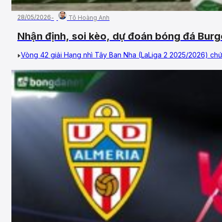
28/05/2026
Tô Hoàng Anh
Nhận định, soi kèo, dự đoán bóng đá Bur
31/05/2026 – Vòng 42, Hạng 2 Tây Ban Nh
Vòng 42 giải Hạng nhì Tây Ban Nha (LaLiga 2 2025/2026) chứng