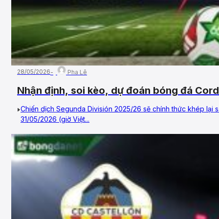
28/05/2026
Pha Lê
Nhận định, soi kèo, dự đoán bóng đá Cor
31/05/2026 – Vòng 42, Hạng 2 Tây Ban Nh
Chiến dịch Segunda División 2025/26 sẽ chính thức khép lại
31/05/2026 (giờ Việt...