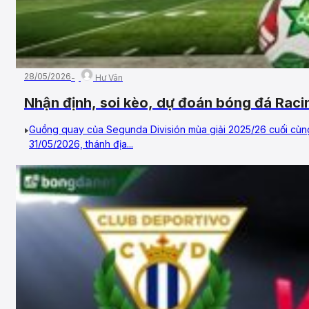
28/05/2026
Hư Vân
Nhận định, soi kèo, dự đoán bóng đá Raci
31/05/2026 – Vòng 42, Hạng 2 Tây Ban N
Guồng quay của Segunda División mùa giải 2025/26 cuối cùn
31/05/2026, thánh địa...