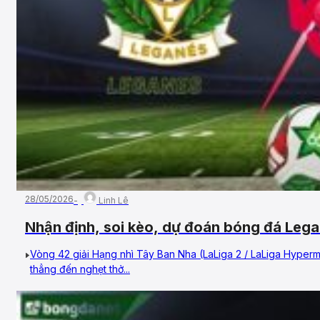
28/05/2026
Linh Lê
Nhận định, soi kèo, dự đoán bóng đá Leg
31/05/2026 – Vòng 42, Hạng 2 Tây Ban Nh
Vòng 42 giải Hạng nhì Tây Ban Nha (LaLiga 2 / LaLiga Hyper
thẳng đến nghẹt thở...