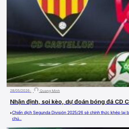
28/05/2026
Quang Minh
Nhận định, soi kèo, dự đoán bóng đá CD C
Vòng 42, Hạng 2 Tây Ban Nha
Chiến dịch Segunda División 2025/26 sẽ chính thức khép lại
chú...