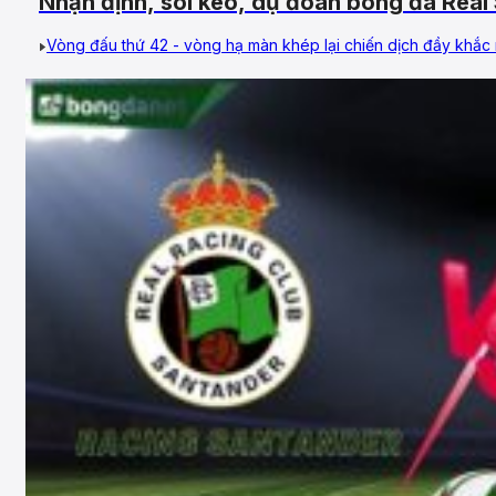
Nhận định, soi kèo, dự đoán bóng đá Real
ngày 31/05/2026 – Vòng 42, Hạng 2 Tây 
Vòng đấu thứ 42 - vòng hạ màn khép lại chiến dịch đầy khắc 