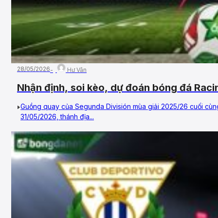
28/05/2026
Hư Vân
Nhận định, soi kèo, dự đoán bóng đá Raci
31/05/2026 – Vòng 42, Hạng 2 Tây Ban N
Guồng quay của Segunda División mùa giải 2025/26 cuối cùn
31/05/2026, thánh địa...