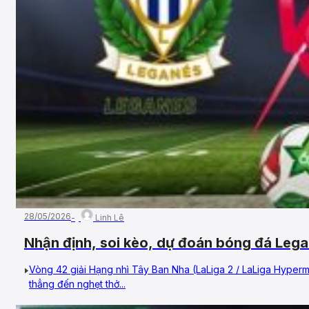
28/05/2026
Linh Lê
Nhận định, soi kèo, dự đoán bóng đá Leg
31/05/2026 – Vòng 42, Hạng 2 Tây Ban Nh
Vòng 42 giải Hạng nhì Tây Ban Nha (LaLiga 2 / LaLiga Hyper
thẳng đến nghẹt thở...