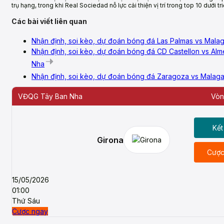
trụ hạng, trong khi Real Sociedad nỗ lực cải thiện vị trí trong top 10 dưới 
Các bài viết liên quan
Nhận định, soi kèo, dự đoán bóng đá Las Palmas vs Mala
Nhận định, soi kèo, dự đoán bóng đá CD Castellon vs Al
Nha
Nhận định, soi kèo, dự đoán bóng đá Zaragoza vs Malaga
VĐQG Tây Ban Nha
Vòn
Kết
Girona
Cược
15/05/2026
01:00
Thứ Sáu
Cược ngay