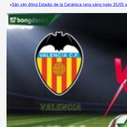
Sân vận động Estadio de la Cerámica rạng sáng ngày 25/05 sẽ là