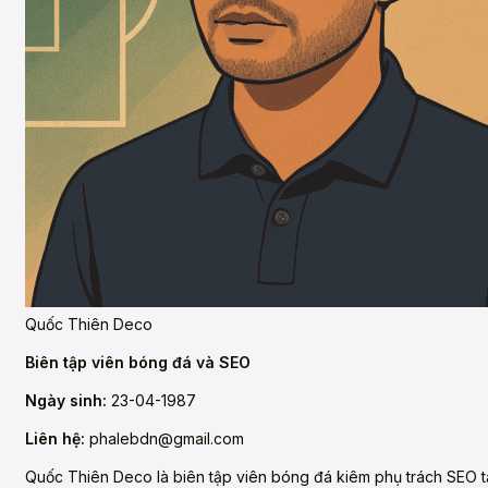
Quốc Thiên Deco
Biên tập viên bóng đá và SEO
Ngày sinh:
23-04-1987
Liên hệ:
phalebdn@gmail.com
Quốc Thiên Deco là biên tập viên bóng đá kiêm phụ trách SEO 