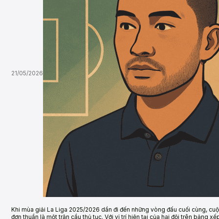
21/05/2026
Khi mùa giải La Liga 2025/2026 dần đi đến những vòng đấu cuối cùng, cuộc
đơn thuần là một trận cầu thủ tục. Với vị trí hiện tại của hai đội trên bảng 