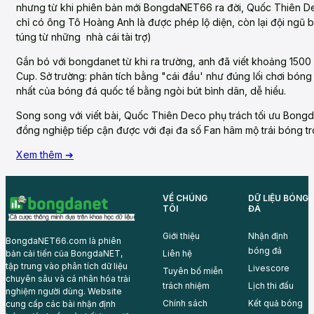
nhưng từ khi phiên bản mới BongdaNET66 ra đời, Quốc Thiên Deco
chỉ có ông Tô Hoàng Anh là được phép lộ diện, còn lại đội ngũ 
túng từ những nhà cái tài trợ)
Gắn bó với bongdanet từ khi ra trường, anh đã viết khoảng 150
Cup. Sở trường: phân tích bằng "cái đầu' như đúng lối chơi bóng
nhất của bóng đá quốc tế bằng ngòi bút bình dân, dễ hiểu.
Song song với viết bài, Quốc Thiên Deco phụ trách tối ưu Bongd
đồng nghiệp tiếp cận được với đại đa số Fan hâm mộ trái bóng tr
Xem thêm ➔
VỀ CHÚNG
DỮ LIỆU BÓNG
TÔI
ĐÁ
Giới thiệu
Nhận định
BongdaNET66.com là phiên
bóng đá
Liên hệ
bản cải tiến của BongdaNET,
tập trung vào phân tích dữ liệu
Livescore
Tuyên bố miễn
chuyên sâu và cá nhân hóa trải
trách nhiệm
Lịch thi đấu
nghiệm người dùng. Website
Chính sách
Kết quả bóng
cung cấp các bài nhận định