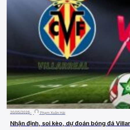
20/05/2026
Phạm Xuân Hải
Nhận định, soi kèo, dự đoán bóng đá Villa
25/05/2026 – Vòng 38, VĐQG Tây Ban Nh