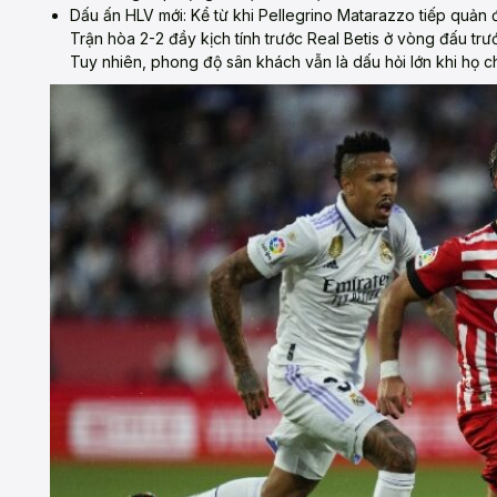
Dấu ấn HLV mới: Kể từ khi Pellegrino Matarazzo tiếp quản
Trận hòa 2-2 đầy kịch tính trước Real Betis ở vòng đấu trư
Tuy nhiên, phong độ sân khách vẫn là dấu hỏi lớn khi họ c