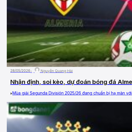
28/05/2026
Nguyễn Quang Hải
Nhận định, soi kèo, dự đoán bóng đá Almer
31/05/2026 – Vòng 42, Hạng 2 Tây Ban Nh
Mùa giải Segunda División 2025/26 đang chuẩn bị hạ màn với