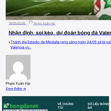
19/05/2026
Phạm Xuân Hải
Nhận định, soi kèo, dự đoán bóng đá Val
– Vòng 38, VĐQG Tây Ban Nha
Thánh địa Estadio de Mestalla rạng sáng ngày 24/05 sẽ là nơi
Valencia vs...
Phạm Xuân Hải
Xem thêm ➔
VỀ CHÚNG
DỮ LIỆU BÓNG
TÔI
ĐÁ