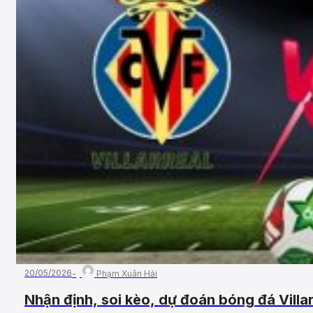
20/05/2026
Phạm Xuân Hải
Nhận định, soi kèo, dự đoán bóng đá Villa