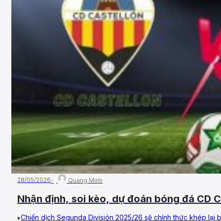
28/05/2026
Quang Minh
Nhận định, soi kèo, dự đoán bóng đá CD C
Vòng 42, Hạng 2 Tây Ban Nha
Chiến dịch Segunda División 2025/26 sẽ chính thức khép lại