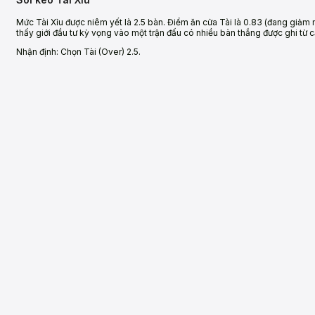
Mức Tài Xỉu được niêm yết là 2.5 bàn. Điểm ăn cửa Tài là 0.83 (đang giảm 
thấy giới đầu tư kỳ vọng vào một trận đấu có nhiều bàn thắng được ghi từ cả
Nhận định: Chọn Tài (Over) 2.5.