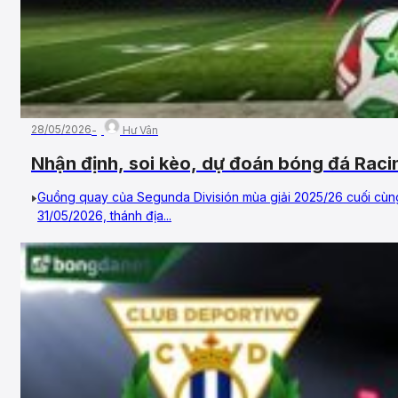
28/05/2026
Hư Vân
Nhận định, soi kèo, dự đoán bóng đá Raci
31/05/2026 – Vòng 42, Hạng 2 Tây Ban N
Guồng quay của Segunda División mùa giải 2025/26 cuối cùn
31/05/2026, thánh địa...