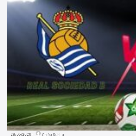
28/05/2026
Chiểu Sương