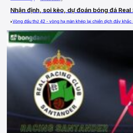
Nhận định, soi kèo, dự đoán bóng đá Real
ngày 31/05/2026 – Vòng 42, Hạng 2 Tây 
Vòng đấu thứ 42 - vòng hạ màn khép lại chiến dịch đầy khắc 