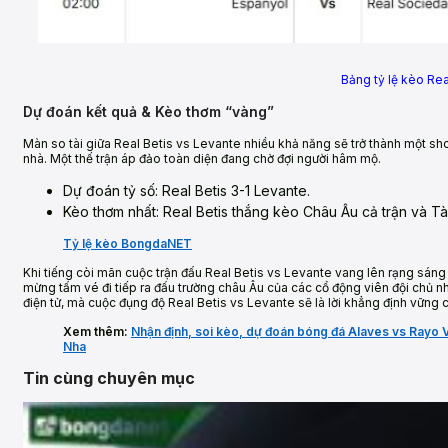
Bảng tỷ lệ kèo Rea
Dự đoán kết quả & Kèo thơm “vàng”
Màn so tài giữa Real Betis vs Levante nhiều khả năng sẽ trở thành một s
nhà. Một thế trận áp đảo toàn diện đang chờ đợi người hâm mộ.
Dự đoán tỷ số: Real Betis 3-1 Levante.
Kèo thơm nhất: Real Betis thắng kèo Châu Âu cả trận và Tài
Tỷ lệ kèo BongdaNET
Khi tiếng còi mãn cuộc trận đấu Real Betis vs Levante vang lên rạng sáng
mừng tấm vé đi tiếp ra đấu trường châu Âu của các cổ động viên đội chủ n
điện tử, mà cuộc đụng độ Real Betis vs Levante sẽ là lời khẳng định vững c
Xem thêm:
Nhận định, soi kèo, dự đoán bóng đá Alaves vs Rayo
Nha
Tin cùng chuyên mục