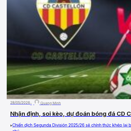
28/05/2026
Quang Minh
Nhận định, soi kèo, dự đoán bóng đá CD C
Vòng 42, Hạng 2 Tây Ban Nha
Chiến dịch Segunda División 2025/26 sẽ chính thức khép lại