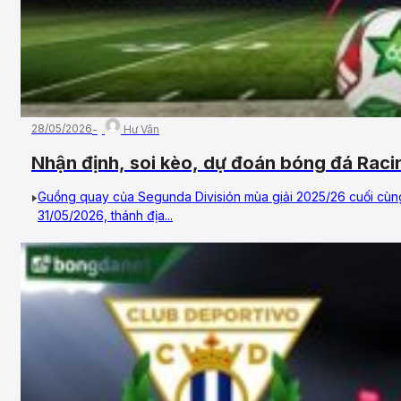
28/05/2026
Hư Vân
Nhận định, soi kèo, dự đoán bóng đá Raci
31/05/2026 – Vòng 42, Hạng 2 Tây Ban N
Guồng quay của Segunda División mùa giải 2025/26 cuối cùn
31/05/2026, thánh địa...