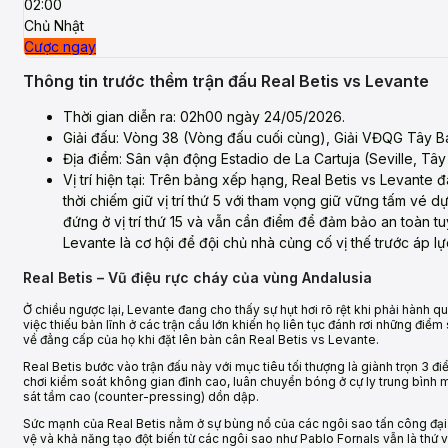
02:00
Chủ Nhật
Cược ngay
Thông tin trước thềm trận đấu Real Betis vs Levante
Thời gian diễn ra: 02h00 ngày 24/05/2026.
Giải đấu: Vòng 38 (Vòng đấu cuối cùng), Giải VĐQG Tây B
Địa điểm: Sân vận động Estadio de La Cartuja (Seville, Tây
Vị trí hiện tại: Trên bảng xếp hạng, Real Betis vs Levante 
thời chiếm giữ vị trí thứ 5 với tham vọng giữ vững tấm vé
đứng ở vị trí thứ 15 và vẫn cần điểm để đảm bảo an toàn t
Levante là cơ hội để đội chủ nhà củng cố vị thế trước áp lự
Real Betis – Vũ điệu rực cháy của vùng Andalusia
Ở chiều ngược lại, Levante đang cho thấy sự hụt hơi rõ rệt khi phải hành 
việc thiếu bản lĩnh ở các trận cầu lớn khiến họ liên tục đánh rơi những điể
về đẳng cấp của họ khi đặt lên bàn cân Real Betis vs Levante.
Real Betis bước vào trận đấu này với mục tiêu tối thượng là giành trọn 3 đ
chơi kiểm soát không gian đỉnh cao, luân chuyển bóng ở cự ly trung bìn
sát tầm cao (counter-pressing) dồn dập.
Sức mạnh của Real Betis nằm ở sự bùng nổ của các ngôi sao tấn công đại 
vệ và khả năng tạo đột biến từ các ngôi sao như Pablo Fornals vẫn là thứ 