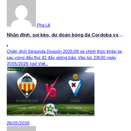
Pha Lê
Nhận định, soi kèo, dự đoán bóng đá Cordoba vs
SD Huesca, 23h30 ngày 31/05/2026 – Vòng 42,
Hạng 2 Tây Ban Nha
Chiến dịch Segunda División 2025/26 sẽ chính thức khép lại
sau vòng đấu thứ 42 đầy giông bão. Vào lúc 23h30 ngày
31/05/2026 (giờ Việt...
28/05/2026