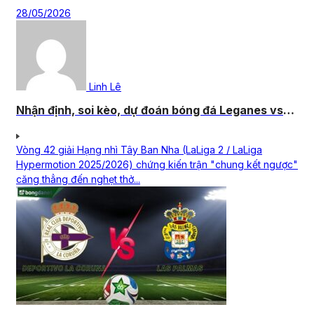
28/05/2026
Linh Lê
Nhận định, soi kèo, dự đoán bóng đá Leganes vs
CD Mirandes, 23:30 ngày 31/05/2026 – Vòng 42,
Hạng 2 Tây Ban Nha
Vòng 42 giải Hạng nhì Tây Ban Nha (LaLiga 2 / LaLiga
Hypermotion 2025/2026) chứng kiến trận "chung kết ngược"
căng thẳng đến nghẹt thở...