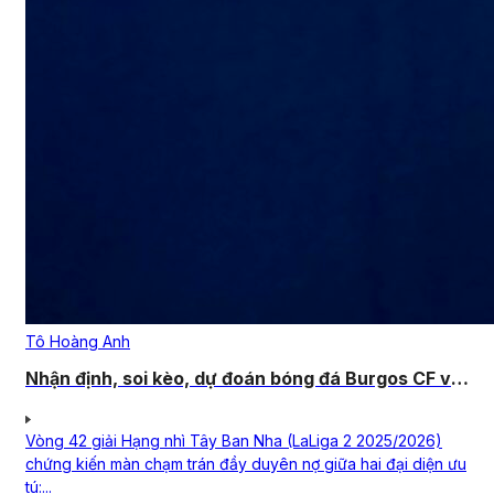
Tô Hoàng Anh
Nhận định, soi kèo, dự đoán bóng đá Burgos CF vs
Andorra FC, 23:30 ngày 31/05/2026 – Vòng 42,
Hạng 2 Tây Ban Nha
Vòng 42 giải Hạng nhì Tây Ban Nha (LaLiga 2 2025/2026)
chứng kiến màn chạm trán đầy duyên nợ giữa hai đại diện ưu
tú:...