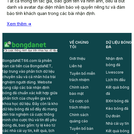
Tất cả thông tin tác giả, bao gồm tên và hình ảnh, đều là bút
danh và avatar đại diện nhằm bảo vệ quyền riêng tư và đảm
bảo tính khách quan trong các bài nhận định.
Xem thêm ➔
VỀ CHÚNG
DỮ LIỆU BÓNG
TÔI
ĐÁ
Giới thiệu
Nhận định
BongdaNET66.com là phiên
bóng đá
Liên hệ
bản cải tiến của BongdaNET,
tập trung vào phân tích dữ liệu
Livescore
Tuyên bố miễn
chuyên sâu và cá nhân hóa trải
trách nhiệm
Lịch thi đấu
nghiệm người dùng. Website
Chính sách
Kết quả bóng
cung cấp các bài nhận định
bóng đá chuẩn xác kết hợp giữa
bảo mật
đá
phân tích của chuyên gia và
Cá cược có
BXH bóng đá
khoa học dữ liệu. Đây còn là kho
trách nhiệm
Kèo bóng đá
dữ liệu bóng đá số đầy đủ mang
đến trải nghiệm cá cược thông
Chính sách
Dự đoán
minh cho cược thủ và tín đồ yêu
quảng cáo
Nhà cái uy tín
bóng đá, bao gồm: tỷ lệ kèo từ
Tuyên bố bản
các nhà cái uy tín, kết quả, lịch
Kết quả bóng