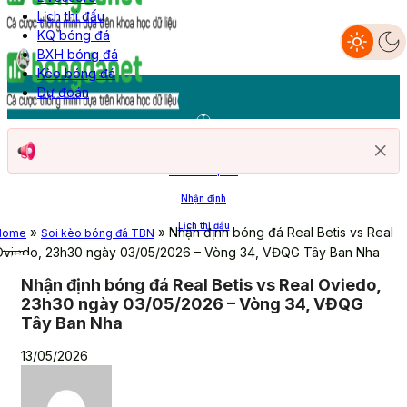
Lịch thi đấu
KQ bóng đá
Dự đoán
BXH bóng đá
Nhận định
Livescore
Lịch thi đấu
KQ Bóng đá
BXH
Kèo bóng đá
Kèo bóng đá
Dự đoán
Trang chủ
ASEAN Cup 26
Nhận định
Lịch thi đấu
»
»
Nhận định bóng đá Real Betis vs Real
Home
Soi kèo bóng đá TBN
More
Oviedo, 23h30 ngày 03/05/2026 – Vòng 34, VĐQG Tây Ban Nha
Nhận định bóng đá Real Betis vs Real Oviedo,
23h30 ngày 03/05/2026 – Vòng 34, VĐQG
Tây Ban Nha
13/05/2026