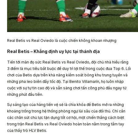
Real Betis vs Real Oviedo là cuộc chiến không khoan nhượng
Real Betis – Khẳng định uy lực tại thánh địa
Tiến tới màn đọ sức Real Betis vs Real Oviedo, đội chủ nhà hiểu rằng
3 điểm là mục tiêu bắt buộc để duy trì lợi thế trong cuộc đua Top 6. Lối
chơi của Betis dựa trên khả năng kiểm soát bóng khu trung tuyến và
những pha leo biên đầy tốc độ. Tại Benito Villamarín, họ luôn nhập
cuộc với sự tự tin cao độ và sẵn sàng chơi tấn công phủ đầu ngay từ
những phút đầu tiên.
Sự sáng tạo của hàng tiền vệ sẽ là chìa khóa để Betis mở ra những
khoảng trống trong hệ thống phòng ngự lùi sâu của đối thủ. Chỉ cần
các chân sút chủ lực tận dụng tốt cơ hội, một chiến thắng cách biệt
trong trận Real Betis vs Real Oviedo hoàn toàn nằm trong tầm tay
của thầy trò HLV Betis.