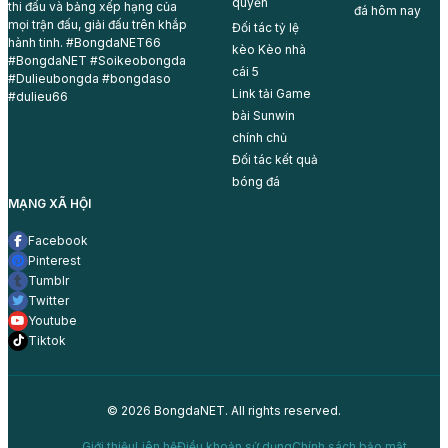
quyền
thi đấu và bảng xếp hạng của
đá hôm nay
mọi trận đấu, giải đấu trên khắp
Đối tác tỷ lệ
hành tinh. #BongdaNET66
kèo
Kèo nhà
#BongdaNET #Soikeobongda
cái 5
#Dulieubongda #bongdaso
Link tải Game
#dulieu66
bài
Sunwin
chính chủ
Đối tác
kết quả
bóng đá
MẠNG XÃ HỘI
Facebook
Pinterest
Tumblr
Twitter
Youtube
Tiktok
© 2026 BongdaNET. All rights reserved.
Giới thiệu
Liên hệ
Điều khoản sử dụng
Chính sách bảo mật