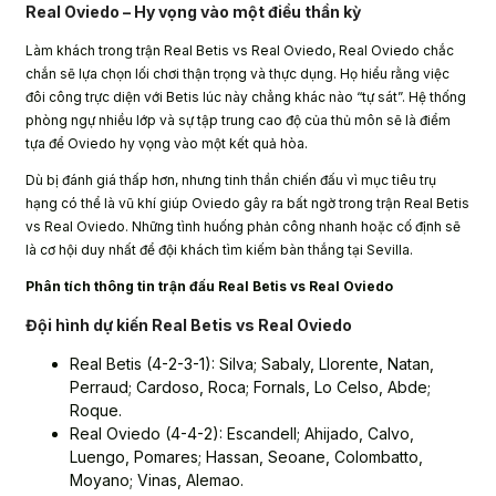
Real Oviedo – Hy vọng vào một điều thần kỳ
Làm khách trong trận Real Betis vs Real Oviedo, Real Oviedo chắc
chắn sẽ lựa chọn lối chơi thận trọng và thực dụng. Họ hiểu rằng việc
đôi công trực diện với Betis lúc này chẳng khác nào “tự sát”. Hệ thống
phòng ngự nhiều lớp và sự tập trung cao độ của thủ môn sẽ là điểm
tựa để Oviedo hy vọng vào một kết quả hòa.
Dù bị đánh giá thấp hơn, nhưng tinh thần chiến đấu vì mục tiêu trụ
hạng có thể là vũ khí giúp Oviedo gây ra bất ngờ trong trận Real Betis
vs Real Oviedo. Những tình huống phản công nhanh hoặc cố định sẽ
là cơ hội duy nhất để đội khách tìm kiếm bàn thắng tại Sevilla.
Phân tích thông tin trận đấu Real Betis vs Real Oviedo
Đội hình dự kiến Real Betis vs Real Oviedo
Real Betis (4-2-3-1): Silva; Sabaly, Llorente, Natan,
Perraud; Cardoso, Roca; Fornals, Lo Celso, Abde;
Roque.
Real Oviedo (4-4-2): Escandell; Ahijado, Calvo,
Luengo, Pomares; Hassan, Seoane, Colombatto,
Moyano; Vinas, Alemao.