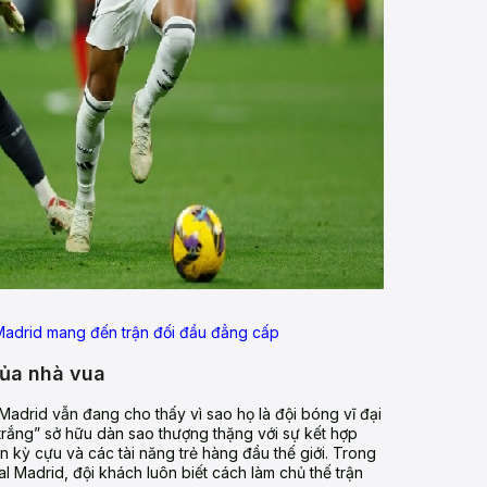
 Madrid mang đến trận đối đầu đẳng cấp
của nhà vua
 Madrid vẫn đang cho thấy vì sao họ là đội bóng vĩ đại
n trắng” sở hữu dàn sao thượng thặng với sự kết hợp
 kỳ cựu và các tài năng trẻ hàng đầu thế giới. Trong
al Madrid, đội khách luôn biết cách làm chủ thế trận