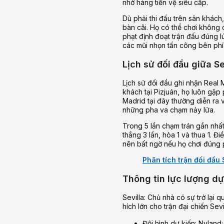
nhờ hàng tiền vệ siêu cấp.
Dù phải thi đấu trên sân khách
bàn cãi. Họ có thể chơi không 
phạt định đoạt trận đấu đúng l
các mũi nhọn tấn công bên phía
Lịch sử đối đầu giữa Se
Lịch sử đối đầu ghi nhận Real
khách tại Pizjuán, họ luôn gặp
Madrid tại đây thường diễn ra v
những pha va chạm nảy lửa.
Trong 5 lần chạm trán gần nhất
thắng 3 lần, hòa 1 và thua 1. Đ
nên bất ngờ nếu họ chơi đúng 
Phân tích trận đối đầu 
Thông tin lực lượng dự
Sevilla: Chủ nhà có sự trở lại 
hích lớn cho trận đại chiến Sevi
Đội hình dự kiến: Nylan