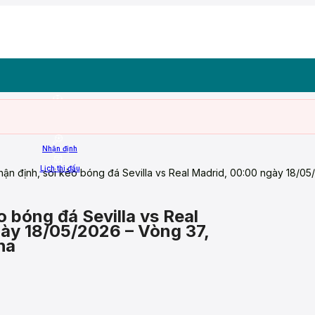
Trang chủ
ASEAN Cup 26
Nhận định
Lịch thi đấu
hận định, soi kèo bóng đá Sevilla vs Real Madrid, 00:00 ngày 18/
o bóng đá Sevilla vs Real
ày 18/05/2026 – Vòng 37,
ha