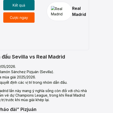
Kết quả
Real
Madrid
Cược ngay
n đấu Sevilla vs Real Madrid
8/05/2026.
Ramón Sánchez Pizjuán (Sevilla).
ga mùa giải 2025/2026.
quyết định các vị trí trong nhóm dẫn đầu.
adrid lần này mang ý nghĩa sống còn đối với chủ nhà
 tấm vé dự Champions League, trong khi Real Madrid
trị trước khi mùa giải khép lại.
Pháo đài” Pizjuán