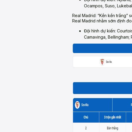
Ocampos, Suso, Lukebaki
Real Madrid: “Kền kền trắng” sẽ
Real Madrid nhằm sớm định đoạ
Đội hình dự kiến: Courtoi
Camavinga, Bellingham; 