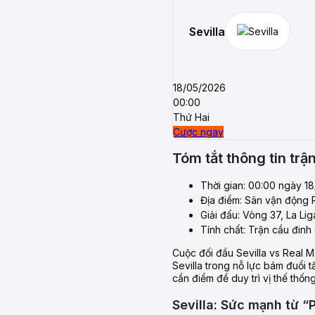
Sevilla
18/05/2026
00:00
Thứ Hai
Cược ngay
Tóm tắt thông tin trậ
Thời gian: 00:00 ngày 1
Địa điểm: Sân vận động 
Giải đấu: Vòng 37, La Li
Tính chất: Trận cầu đinh 
Cuộc đối đầu Sevilla vs Real M
Sevilla trong nỗ lực bám đuổi
cần điểm để duy trì vị thế thống 
Sevilla: Sức mạnh từ “