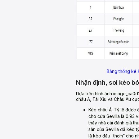
Bảng thống kê k
Nhận định, soi kèo bó
Dựa trên hình ảnh image_ca0d
châu Á, Tài Xỉu và Châu Âu cực
Kèo châu Á: Tỷ lệ được đư
cho cửa Sevilla là 0.93 
thấy nhà cái đánh giá th
sân của Sevilla đã kéo t
là kèo đấu “thơm” cho nh