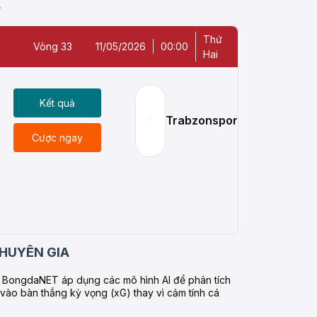
Thứ
Vòng 33
11/05/2026
00:00
Hai
Kết quả
Trabzonspor
Cược ngay
HUYÊN GIA
BongdaNET áp dụng các mô hình AI để phân tích
g vào bàn thắng kỳ vọng (xG) thay vì cảm tính cá