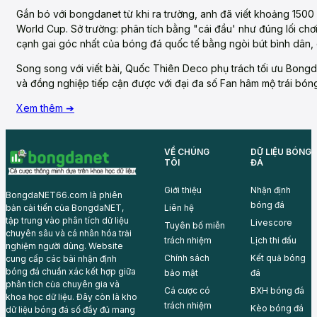
Gắn bó với bongdanet từ khi ra trường, anh đã viết khoảng 150
World Cup. Sở trường: phân tích bằng "cái đầu' như đúng lối chơ
cạnh gai góc nhất của bóng đá quốc tế bằng ngòi bút bình dân, 
Song song với viết bài, Quốc Thiên Deco phụ trách tối ưu Bongd
và đồng nghiệp tiếp cận được với đại đa số Fan hâm mộ trái bóng
Xem thêm ➔
VỀ CHÚNG
DỮ LIỆU BÓNG
TÔI
ĐÁ
Giới thiệu
Nhận định
BongdaNET66.com là phiên
bóng đá
Liên hệ
bản cải tiến của BongdaNET,
tập trung vào phân tích dữ liệu
Livescore
Tuyên bố miễn
chuyên sâu và cá nhân hóa trải
trách nhiệm
Lịch thi đấu
nghiệm người dùng. Website
Chính sách
Kết quả bóng
cung cấp các bài nhận định
bóng đá chuẩn xác kết hợp giữa
bảo mật
đá
phân tích của chuyên gia và
Cá cược có
BXH bóng đá
khoa học dữ liệu. Đây còn là kho
trách nhiệm
Kèo bóng đá
dữ liệu bóng đá số đầy đủ mang