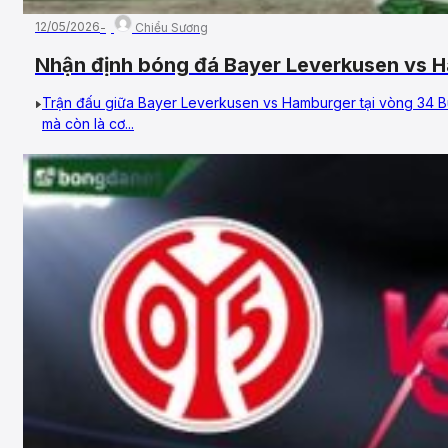
12/05/2026
Chiểu Sương
Nhận định bóng đá Bayer Leverkusen vs 
Vòng 34, VĐQG Đức
Trận đấu giữa Bayer Leverkusen vs Hamburger tại vòng 34 B
mà còn là cơ...