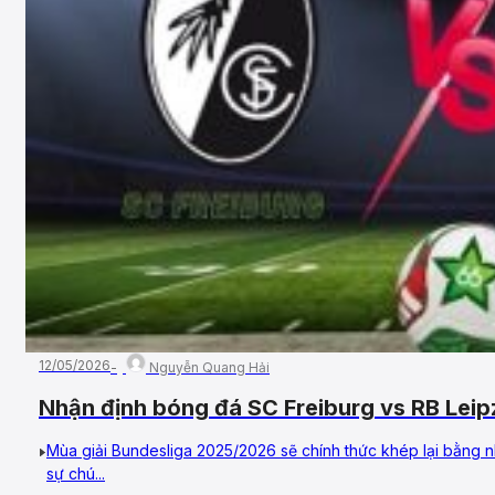
12/05/2026
Nguyễn Quang Hải
Nhận định bóng đá SC Freiburg vs RB Leip
VĐQG Đức
Mùa giải Bundesliga 2025/2026 sẽ chính thức khép lại bằng n
sự chú...