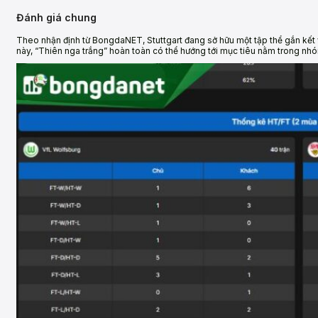
Đánh giá chung
Theo nhận định từ BongdaNET, Stuttgart đang sở hữu một tập thể gắn kết và
này, “Thiên nga trắng” hoàn toàn có thể hướng tới mục tiêu nằm trong nh