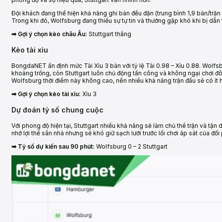
Đội khách đang thể hiện khả năng ghi bàn đều đặn (trung bình 1,9 bàn/trận 
Trong khi đó, Wolfsburg đang thiếu sự tự tin và thường gặp khó khi bị dẫn 
➡ Gợi ý chọn kèo châu Âu:
Stuttgart thắng
Kèo tài xỉu
BongdaNET ấn định mức Tài Xỉu 3 bàn với tỷ lệ Tài 0.98 – Xỉu 0.88. Wolf
khoảng trống, còn Stuttgart luôn chủ động tấn công và không ngại chơi đô
Wolfsburg thời điểm này không cao, nên nhiều khả năng trận đấu sẽ có ít 
➡ Gợi ý chọn kèo tài xỉu:
Xỉu 3
Dự đoán tỷ số chung cuộc
Với phong độ hiện tại, Stuttgart nhiều khả năng sẽ làm chủ thế trận và tận 
nhờ lợi thế sân nhà nhưng sẽ khó giữ sạch lưới trước lối chơi áp sát của đố
➡ Tỷ số dự kiến sau 90 phút:
Wolfsburg 0 – 2 Stuttgart