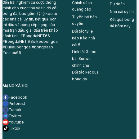
đến trải nghiệm cá cược thông
Chính sách
Dự đoán
minh cho cược thủ và tín đồ yêu
quảng cáo
Nhà cái uy tín
bóng đá, bao gồm: tỷ lệ kèo từ
Tuyên bố bản
các nhà cái uy tín, kết quả, lịch
Kết quả bóng
quyền
thi đấu và bảng xếp hạng của
đá hôm nay
mọi trận đấu, giải đấu trên khắp
Đối tác tỷ lệ
hành tinh. #BongdaNET66
kèo
Kèo nhà
#BongdaNET #Soikeobongda
cái 5
#Dulieubongda #bongdaso
Link tải Game
#dulieu66
bài
Sunwin
chính chủ
Đối tác
kết quả
bóng đá
MẠNG XÃ HỘI
Facebook
Pinterest
Tumblr
Twitter
Youtube
Tiktok