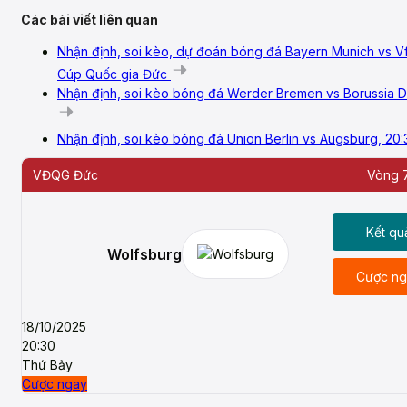
Các bài viết liên quan
Nhận định, soi kèo, dự đoán bóng đá Bayern Munich vs Vf
Cúp Quốc gia Đức
Nhận định, soi kèo bóng đá Werder Bremen vs Borussia 
Nhận định, soi kèo bóng đá Union Berlin vs Augsburg, 2
VĐQG Đức
Vòng 
Kết qu
Wolfsburg
Cược ng
18/10/2025
20:30
Thứ Bảy
Cược ngay