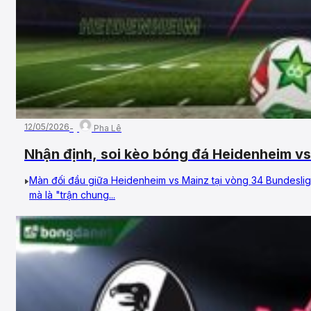
12/05/2026
Pha Lê
Nhận định, soi kèo bóng đá Heidenheim v
34, VĐQG Đức
Màn đối đầu giữa Heidenheim vs Mainz tại vòng 34 Bundeslig
mà là "trận chung...