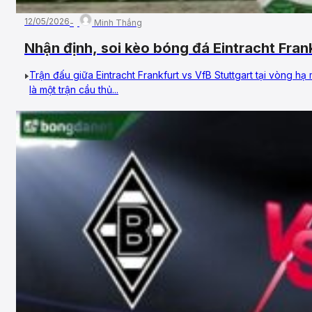
12/05/2026
Minh Thắng
Nhận định, soi kèo bóng đá Eintracht Fran
16/05/2026 – Vòng 34, VĐQG Đức
Trận đấu giữa Eintracht Frankfurt vs VfB Stuttgart tại vòng 
là một trận cầu thủ...