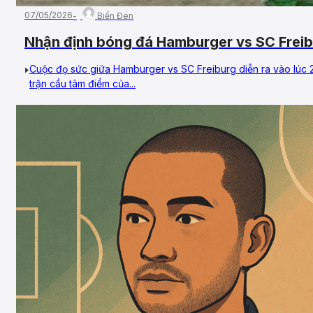
07/05/2026
Biển Đen
Nhận định bóng đá Hamburger vs SC Frei
Bundesliga
Cuộc đọ sức giữa Hamburger vs SC Freiburg diễn ra vào lúc 
trận cầu tâm điểm của...