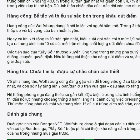
trung bình chỉ khoảng 40,8% trong 10 trận gần nhất và giảm còn 34,7% ở
trong việc duy trì thế trận. Dù tinh thần chiến đấu của toàn đội vẫn cao nh
Hàng công: Bế tắc và thiếu sự sắc bén trong khâu dứt điểm
Hàng công của Wolfsburg đang là nỗi lo lớn với người hâm mộ. Trong 3 trận
thấp so với kỳ vọng của ban huấn luyện.
Ngay cả khi xét rộng ra 10 trận gần nhất, hiệu suất ghi bàn chỉ ở mức 1,9 b
tạo ra trung bình hơn 10 cú sút mỗi trận nhưng chất lượng dứt điểm chưa đ
Các tiền đạo của “Bầy Sói” thường xuyên lúng túng trong những pha xử lý cu
đường chuyền quyết định. Nếu không cải thiện khả năng dứt điểm và sự ăn 
giai đoạn tới.
Hàng thủ: Chưa tìm lại được sự chắc chắn cần thiết
Về phía hàng thủ, Wolfsburg cũng đang gặp vấn đề trong việc giữ sự tập tru
nhất, và con số này tăng lên 2 bàn/trận ở 3 trận vừa qua – dấu hiệu rõ ràng
Hệ thống phòng ngự đang thiếu sự gắn kết, đặc biệt là trong các tình huốn
thi đấu nỗ lực nhưng khoảng trống ở hành lang hai cánh cùng việc pressing
Thủ môn cũng phải đối mặt với trung bình 12 cú sút trúng đích mỗi trận, c
Đánh giá chung
Dưới góc nhìn của BongdaNET, Wolfsburg đang ở giai đoạn cần sự điều chỉn
vốn có tại Bundesliga, “Bầy Sói” buộc phải cải thiện khả năng cầm bóng, 
của họ trong những mùa giải trước.