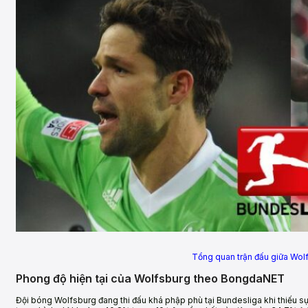
Tổng quan trận đấu giữa Wolf
Phong độ hiện tại của Wolfsburg theo BongdaNET
Đội bóng Wolfsburg đang thi đấu khá phập phù tại Bundesliga khi thiếu sự