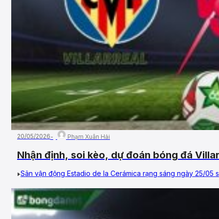
20/05/2026
Phạm Xuân Hải
Nhận định, soi kèo, dự đoán bóng đá Villa
25/05/2026 – Vòng 38, VĐQG Tây Ban Nh
Sân vận động Estadio de la Cerámica rạng sáng ngày 25/05 sẽ là