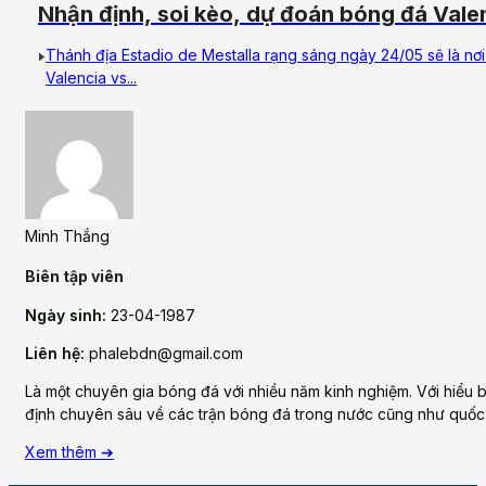
Nhận định, soi kèo, dự đoán bóng đá Vale
24/05/2026 – Vòng 38, VĐQG Tây Ban Nh
Thánh địa Estadio de Mestalla rạng sáng ngày 24/05 sẽ là nơi
Valencia vs...
Minh Thắng
Biên tập viên
Ngày sinh:
23-04-1987
Liên hệ:
phalebdn@gmail.com
Là một chuyên gia bóng đá với nhiều năm kinh nghiệm. Với hiểu b
định chuyên sâu về các trận bóng đá trong nước cũng như quốc 
Xem thêm ➔