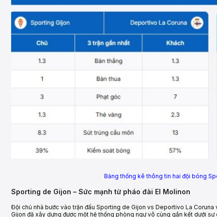
Bảng thống kê thông tin hai đội bóng Sp
Sporting de Gijon – Sức mạnh từ pháo đài El Molinon
Đội chủ nhà bước vào trận đấu Sporting de Gijon vs Deportivo La Coruna 
Gijon đã xây dựng được một hệ thống phòng ngự vô cùng gắn kết dưới sự ch