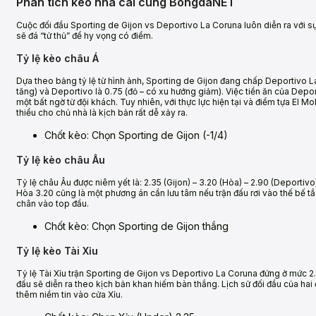
Phân tích kèo nhà cái cùng BongdaNET
Cuộc đối đầu Sporting de Gijon vs Deportivo La Coruna luôn diễn ra với sự
sẽ đá “tử thủ” để hy vọng có điểm.
Tỷ lệ kèo châu Á
Dựa theo bảng tỷ lệ từ hình ảnh, Sporting de Gijon đang chấp Deportivo La
tăng) và Deportivo là 0.75 (đỏ – có xu hướng giảm). Việc tiền ăn của Dep
một bất ngờ từ đội khách. Tuy nhiên, với thực lực hiện tại và điểm tựa El Mol
thiểu cho chủ nhà là kịch bản rất dễ xảy ra.
Chốt kèo: Chọn Sporting de Gijon (-1/4)
Tỷ lệ kèo châu Âu
Tỷ lệ châu Âu được niêm yết là: 2.35 (Gijon) – 3.20 (Hòa) – 2.90 (Deportiv
Hòa 3.20 cũng là một phương án cần lưu tâm nếu trận đấu rơi vào thế bế tắ
chân vào top đầu.
Chốt kèo: Chọn Sporting de Gijon thắng
Tỷ lệ kèo Tài Xỉu
Tỷ lệ Tài Xỉu trận Sporting de Gijon vs Deportivo La Coruna đứng ở mức 2.2
đấu sẽ diễn ra theo kịch bản khan hiếm bàn thắng. Lịch sử đối đầu của ha
thêm niềm tin vào cửa Xỉu.