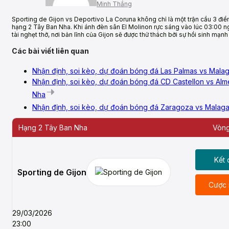
Minh Thắng
Sporting de Gijon vs Deportivo La Coruna không chỉ là một trận cầu 3 điểm
hạng 2 Tây Ban Nha. Khi ánh đèn sân El Molinon rực sáng vào lúc 03:00
tài nghẹt thở, nơi bản lĩnh của Gijon sẽ được thử thách bởi sự hồi sinh mạn
Các bài viết liên quan
Nhận định, soi kèo, dự đoán bóng đá Las Palmas vs Mala
Nhận định, soi kèo, dự đoán bóng đá CD Castellon vs Al
Nha
Nhận định, soi kèo, dự đoán bóng đá Zaragoza vs Malaga
Hạng 2 Tây Ban Nha
Vòng
Kết 
Sporting de Gijon
Cược 
29/03/2026
23:00