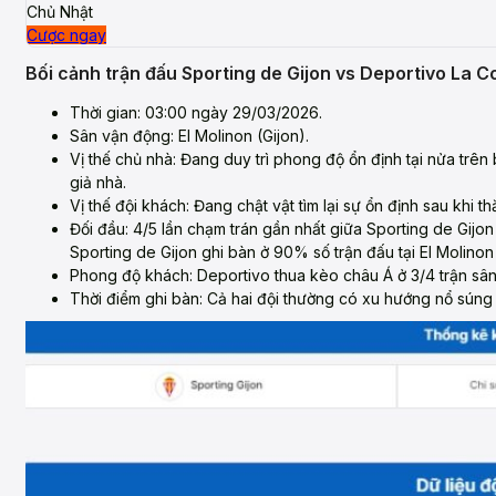
Chủ Nhật
Cược ngay
Bối cảnh trận đấu Sporting de Gijon vs Deportivo La 
Thời gian: 03:00 ngày 29/03/2026.
Sân vận động: El Molinon (Gijon).
Vị thế chủ nhà: Đang duy trì phong độ ổn định tại nửa trê
giả nhà.
Vị thế đội khách: Đang chật vật tìm lại sự ổn định sau khi 
Đối đầu: 4/5 lần chạm trán gần nhất giữa Sporting de Gijo
Sporting de Gijon ghi bàn ở 90% số trận đấu tại El Molinon
Phong độ khách: Deportivo thua kèo châu Á ở 3/4 trận sâ
Thời điểm ghi bàn: Cả hai đội thường có xu hướng nổ súng 