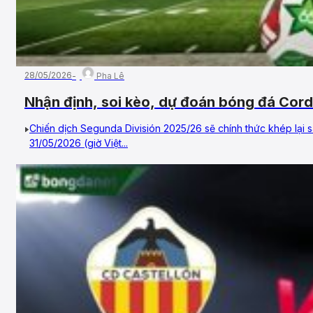
28/05/2026
Pha Lê
Nhận định, soi kèo, dự đoán bóng đá Cor
31/05/2026 – Vòng 42, Hạng 2 Tây Ban Nh
Chiến dịch Segunda División 2025/26 sẽ chính thức khép lại
31/05/2026 (giờ Việt...