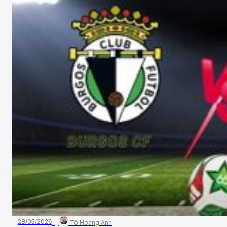
28/05/2026
Tô Hoàng Anh