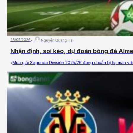
28/05/2026
Nguyễn Quang Hải
Nhận định, soi kèo, dự đoán bóng đá Almer
31/05/2026 – Vòng 42, Hạng 2 Tây Ban Nh
Mùa giải Segunda División 2025/26 đang chuẩn bị hạ màn với