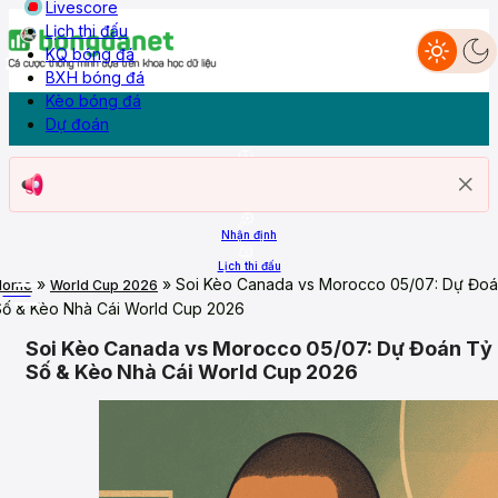
Livescore
Lịch thi đấu
KQ bóng đá
Dự đoán
BXH bóng đá
Nhận định
Livescore
Lịch thi đấu
KQ Bóng đá
BXH
Kèo bóng đá
Kèo bóng đá
Dự đoán
Trang chủ
ASEAN Cup 26
Nhận định
Lịch thi đấu
»
»
Soi Kèo Canada vs Morocco 05/07: Dự Đo
Home
World Cup 2026
More
Số & Kèo Nhà Cái World Cup 2026
Soi Kèo Canada vs Morocco 05/07: Dự Đoán Tỷ
Số & Kèo Nhà Cái World Cup 2026