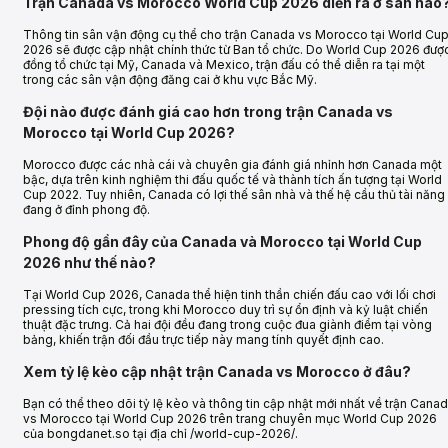
Trận Canada vs Morocco World Cup 2026 diễn ra ở sân nào
Thông tin sân vận động cụ thể cho trận Canada vs Morocco tại World Cu
2026 sẽ được cập nhật chính thức từ Ban tổ chức. Do World Cup 2026 đượ
đồng tổ chức tại Mỹ, Canada và Mexico, trận đấu có thể diễn ra tại một
trong các sân vận động đăng cai ở khu vực Bắc Mỹ.
Đội nào được đánh giá cao hơn trong trận Canada vs
Morocco tại World Cup 2026?
Morocco được các nhà cái và chuyên gia đánh giá nhỉnh hơn Canada một
bậc, dựa trên kinh nghiệm thi đấu quốc tế và thành tích ấn tượng tại World
Cup 2022. Tuy nhiên, Canada có lợi thế sân nhà và thế hệ cầu thủ tài năng
đang ở đỉnh phong độ.
Phong độ gần đây của Canada và Morocco tại World Cup
2026 như thế nào?
Tại World Cup 2026, Canada thể hiện tinh thần chiến đấu cao với lối chơi
pressing tích cực, trong khi Morocco duy trì sự ổn định và kỷ luật chiến
thuật đặc trưng. Cả hai đội đều đang trong cuộc đua giành điểm tại vòng
bảng, khiến trận đối đầu trực tiếp này mang tính quyết định cao.
Xem tỷ lệ kèo cập nhật trận Canada vs Morocco ở đâu?
Bạn có thể theo dõi tỷ lệ kèo và thông tin cập nhật mới nhất về trận Cana
vs Morocco tại World Cup 2026 trên trang chuyên mục World Cup 2026
của bongdanet.so tại địa chỉ /world-cup-2026/.