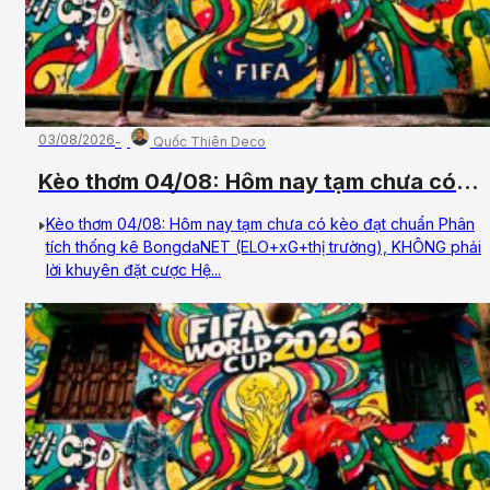
03/08/2026
Quốc Thiên Deco
Kèo thơm 04/08: Hôm nay tạm chưa có
kèo đạt chuẩn
Kèo thơm 04/08: Hôm nay tạm chưa có kèo đạt chuẩn Phân
tích thống kê BongdaNET (ELO+xG+thị trường), KHÔNG phải
lời khuyên đặt cược Hệ...