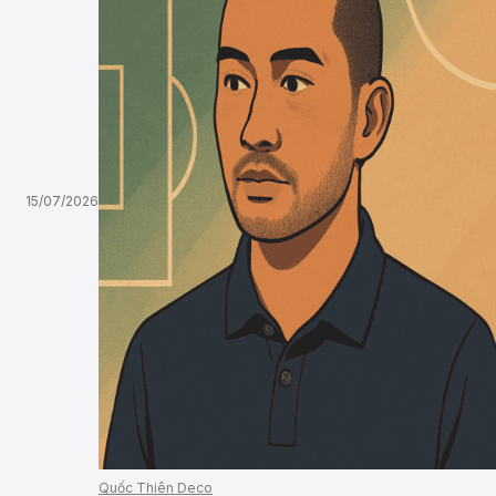
15/07/2026
Quốc Thiên Deco