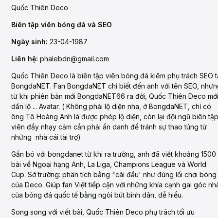
Quốc Thiên Deco
Biên tập viên bóng đá và SEO
Ngày sinh:
23-04-1987
Liên hệ:
phalebdn@gmail.com
Quốc Thiên Deco là biên tập viên bóng đá kiêm phụ trách SEO t
BongdaNET. Fan BongdaNET chỉ biết đến anh với tên SEO, nhưn
từ khi phiên bản mới BongdaNET66 ra đời, Quốc Thiên Deco mớ
dần lộ ... Avatar. ( Không phải lộ diện nha, ở BongdaNET, chỉ có
ông Tô Hoàng Anh là được phép lộ diện, còn lại đội ngũ biên tậ
viên đầy nhạy cảm cần phải ẩn danh để tránh sự thao túng từ
những nhà cái tài trợ)
Gắn bó với bongdanet từ khi ra trường, anh đã viết khoảng 1500
bài về Ngoại hạng Anh, La Liga, Champions League và World
Cup. Sở trường: phân tích bằng "cái đầu' như đúng lối chơi bóng
của Deco. Giúp fan Việt tiếp cận với những khía cạnh gai góc nh
của bóng đá quốc tế bằng ngòi bút bình dân, dễ hiểu.
Song song với viết bài, Quốc Thiên Deco phụ trách tối ưu