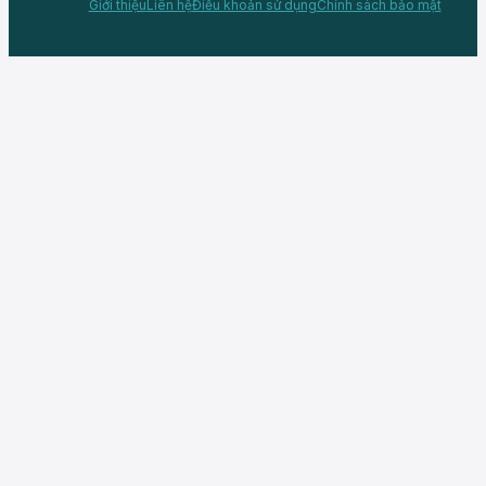
Giới thiệu
Liên hệ
Điều khoản sử dụng
Chính sách bảo mật