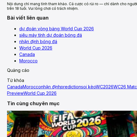
Nội dung chỉ mang tính tham khảo. Cá cược có rủi ro — chỉ dành cho ngườ
trên 18 tuổi. Vui lòng chơi có trách nhiệm.
Bài viết liên quan
dự đoán vòng bảng World Cup 2026
siêu máy tính dự đoán bóng đá
nhận định bóng đá
World Cup 2026
Canada
Morocco
Quảng cáo
Từ khóa
Canada
Morocco
nhận định
prediction
soi kèo
WC2026
WC26 Matc
Preview
World Cup 2026
Tin cùng chuyên mục