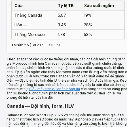
Cửa
Tỷ lệ TB
Xác suất ngầm
Thắng Canada
5.07
19%
Hòa —
3.46
28%
Thắng Morocco
1.78
53%
Tài xỉu:
2.5 (Tài 2.17 — Xỉu 1.6)
Theo snapshot kèo được hệ thống ghi nhận, các nhà cái nhìn chung đánh
giá Morocco nhỉnh hơn Canada một bậc về xác suất giành chiến thắng,
phản ánh sự chênh lệch về kinh nghiệm thi đấu ở đấu trường quốc tế đỉnh
cao. Tỷ lệ kèo ngầm cho thấy Morocco được xem là ứng viên thắng trận 
phần được ưu ái hơn, trong khi Canada vẫn có xác suất đáng kể để giành
điểm — đặc biệt nếu tính đến lợi thế sân nhà và sự hỗ trợ của khán giả. Kèo
hòa cũng không bị các nhà cái bỏ qua, cho thấy đây là trận đấu có tính cạ
tranh thực sự.
Siêu máy tính dự đoán bóng đá
của bongdanet.so cũng ph
ánh xu hướng tương tự khi phân tích xác suất dựa trên dữ liệu lịch sử và
phong độ hiện tại của hai đội.
Canada — Đội hình, form, HLV
Canada bước vào World Cup 2026 với thế hệ cầu thủ được đánh giá là tài
năng nhất trong lịch sử bóng đá nước này. Alphonso Davies tiếp tục là linh
hồn của đội hình, mang đến tốc độ và khả năng tấn công từ biên trái không