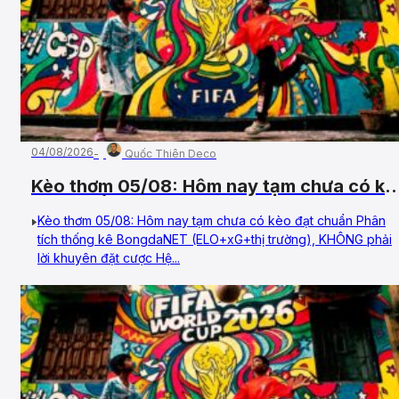
04/08/2026
Quốc Thiên Deco
Kèo thơm 05/08: Hôm nay tạm chưa có kè
đạt chuẩn
Kèo thơm 05/08: Hôm nay tạm chưa có kèo đạt chuẩn Phân
tích thống kê BongdaNET (ELO+xG+thị trường), KHÔNG phải
lời khuyên đặt cược Hệ...