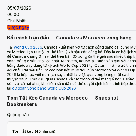
05/07/2026
00:00
Chủ Nhật
Cược ngay
Bối cảnh trận đấu — Canada vs Morocco vòng bảng
Tại
World Cup 2026
, Canada xuất hiện với tư cách đồng đăng cai cùng Mỹ
và Mexico, tạo ra một lợi thế tâm lý và hậu cần đáng kể. Đây là cơ hội lịch 
để Canada khẳng định vị thế trên bản đồ bóng đá thế giới sau nhiều thập k
vắng bóng ở sân chơi lớn nhất. Morocco, ngược lại, bước vào giải với danh
tiếng được xây dựng từ kỳ tích World Cup 2022 tại Qatar — nơi họ trở thành
đội châu Phi đầu tiên lọt vào bán kết. Mục tiêu của Morocco tại World Cup
2026 là tiếp tục viết nên lịch sử, ít nhất là vượt qua vòng bảng một cách
thuyết phục. Trận đấu giữa Canada và Morocco vì thế mang ý nghĩa sống
còn với cả hai phía, khi điểm số ở đây có thể quyết định hành trình tiếp the
tại
dự đoán vòng bảng World Cup 2026
.
Tóm Tắt Kèo Canada vs Morocco — Snapshot
Bookmakers
Quảng cáo
Tóm tắt kèo (40 nhà cái):