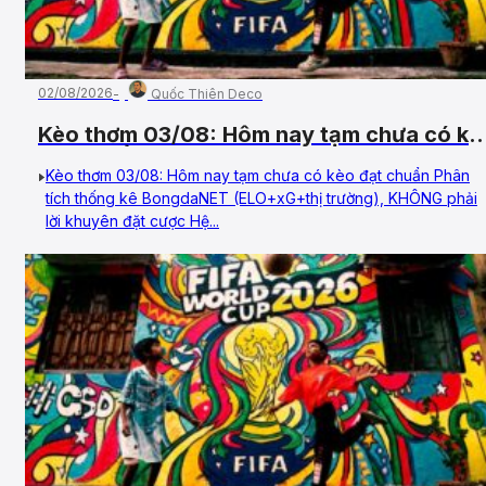
02/08/2026
Quốc Thiên Deco
Kèo thơm 03/08: Hôm nay tạm chưa có kè
đạt chuẩn
Kèo thơm 03/08: Hôm nay tạm chưa có kèo đạt chuẩn Phân
tích thống kê BongdaNET (ELO+xG+thị trường), KHÔNG phải
lời khuyên đặt cược Hệ...