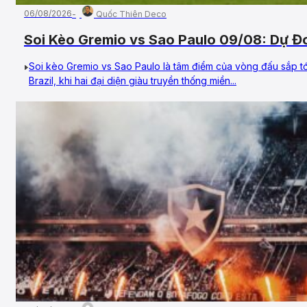
06/08/2026
Quốc Thiên Deco
Soi Kèo Gremio vs Sao Paulo 09/08: Dự Đ
& Kèo Nhà Cái VĐQG Brazil
Soi kèo Gremio vs Sao Paulo là tâm điểm của vòng đấu sắp t
Brazil, khi hai đại diện giàu truyền thống miền...