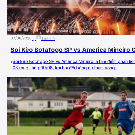
07/08/2026
Linh Lê
Soi Kèo Botafogo SP vs America Mineiro 
Đoán Tỷ Số & Kèo Nhà Cái Brazil Serie B
Soi kèo Botafogo SP vs America Mineiro là tâm điểm phân tíc
08 rạng sáng 09/08, khi hai đội bóng có tham vọng...