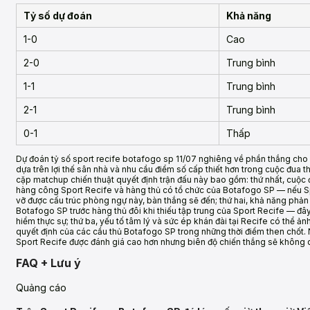
Tỷ số dự đoán
Khả năng
1-0
Cao
2-0
Trung bình
1-1
Trung bình
2-1
Trung bình
0-1
Thấp
Dự đoán tỷ số sport recife botafogo sp 11/07 nghiêng về phần thắng cho 
dựa trên lợi thế sân nhà và nhu cầu điểm số cấp thiết hơn trong cuộc đua 
cặp matchup chiến thuật quyết định trận đấu này bao gồm: thứ nhất, cuộc 
hàng công Sport Recife và hàng thủ có tổ chức của Botafogo SP — nếu S
vỡ được cấu trúc phòng ngự này, bàn thắng sẽ đến; thứ hai, khả năng phả
Botafogo SP trước hàng thủ đôi khi thiếu tập trung của Sport Recife — đâ
hiểm thực sự; thứ ba, yếu tố tâm lý và sức ép khán đài tại Recife có thể ả
quyết định của các cầu thủ Botafogo SP trong những thời điểm then chốt.
Sport Recife được đánh giá cao hơn nhưng biên độ chiến thắng sẽ không q
FAQ + Lưu ý
Quảng cáo