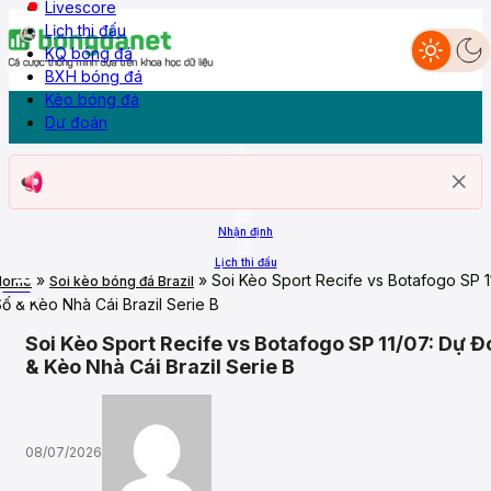
Livescore
Lịch thi đấu
KQ bóng đá
Dự đoán
BXH bóng đá
Nhận định
Livescore
Lịch thi đấu
KQ Bóng đá
BXH
Kèo bóng đá
Kèo bóng đá
Dự đoán
Trang chủ
ASEAN Cup 26
Nhận định
Lịch thi đấu
»
»
Soi Kèo Sport Recife vs Botafogo SP 
Home
Soi kèo bóng đá Brazil
More
ố & Kèo Nhà Cái Brazil Serie B
Soi Kèo Sport Recife vs Botafogo SP 11/07: Dự 
& Kèo Nhà Cái Brazil Serie B
08/07/2026