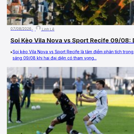
07/08/2026
Linh Lê
Soi Kèo Vila Nova vs Sport Recife 09/08:
Tỷ Số & Kèo Nhà Cái Brazil Serie B
Soi kèo Vila Nova vs Sport Recife là tâm điểm phân tích tron
sáng 09/08 khi hai đại diện có tham vọng...