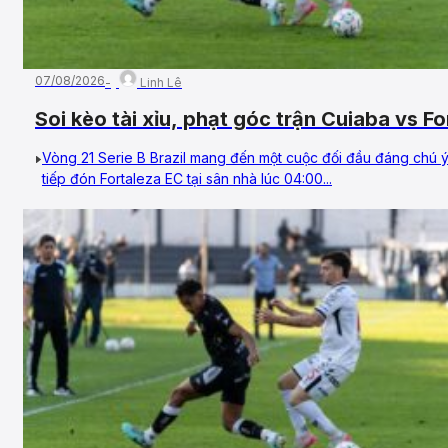
07/08/2026
Linh Lê
Soi kèo tài xỉu, phạt góc trận Cuiaba vs Fo
EC, 04:00 ngày 10/08
Vòng 21 Serie B Brazil mang đến một cuộc đối đầu đáng chú ý
tiếp đón Fortaleza EC tại sân nhà lúc 04:00...