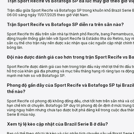
Trận Sport Recife vs Botafogo SP đá lúc mấy giờ theo giờ V
Trận đấu giữa Sport Recife và Botafogo SP trong khuôn khổ Brazil Serie B 
06:00 sáng ngày 11/07/2025 theo giờ Việt Nam.
Trận Sport Recife vs Botafogo SP diễn ra trên sân nào?
Sport Recife thi đấu trên sân nhà tại thành phố Recife, bang Pernambuco, 
động truyền thống gắn liền với Sport Recife là Estádio Ilha do Retiro, tuy n
sân cụ thể cho trận này nên được xác nhận qua các nguồn cập nhật chính t
bóng lăn.
Đội nào được đánh giá cao hơn trong trận Sport Recife vs 
Sport Recife được đánh giá cao hơn trong trận đấu này nhờ lợi thế thi đấu t
hỗ trợ của khán giả địa phương và mục tiêu thăng hạng rõ ràng tạo ra động
mạnh mẽ hơn so với Botafogo SP.
Phong độ gần đây của Sport Recife và Botafogo SP tại Brazil
thế nào?
Sport Recife có phong độ không đồng đều, chơi tốt hơn trên sân nhà và c
hạn chế khi di chuyển. Botafogo SP duy trì phong độ ổn định ở mức trung b
vùng nguy hiểm nhưng chưa tạo được bứt phá đáng kể trong cuộc đua thăng
Serie B mùa này.
Xem tỷ lệ kèo cập nhật của Brazil Serie B ở đâu?
Bạn có thể theo dõi tỷ lệ kèo và các phân tích chuyên sâu về Brazil Serie