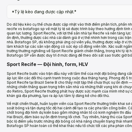
*Tỷ lệ kèo đang được cập nhật.*
Do dữ liệu kèo cụ thể chưa được cập nhật vào thời điểm phân tích, phần nh
recife vs botafogo sp về mặt tỷ lệ sẽ được trình bày theo hướng định tính
quan lực lượng. Sport Recife, với lợi thế sân nhà tại Recife và nền tảng lực
ổn định, thường được các nhà cái đánh giá ở vị thế nhỉnh hơn trong các trận
nhà. Botafogo SP, dù không phải ứng cử viên yếu, thường được xếp ở vị th
làm khách tại các sân vận động có sức ép cổ động viên lớn. Xác suất ngầm
trường thường nghiêng về Sport Recife giành chiến thắng, trong khi tỷ lệ 
Botafogo SP vẫn được duy trì ở mức đáng để theo dõi sát sao trước giờ bó
Sport Recife — Đội hình, form, HLV
Sport Recife bước vào trận đấu này với tâm thế của một đội bóng đang cần
áp lực lên các đối thủ cạnh tranh trong cuộc đua thăng hạng. Phong độ 5 t
Sport Recife tại Brazil Serie B cho thấy một tập thể chưa thực sự ổn định 
những chiến thắng quan trọng trên sân nhà và những thất vọng khi di chuyể
do Retiro, Sport Recife thường phát huy được sức mạnh của mình nhờ sự cổ
khán giả địa phương, tạo ra áp lực tâm lý đáng kể cho đối thủ.
Về mặt chiến thuật, huấn luyện viên của Sport Recife thường triển khai sơ 
soát bóng và tận dụng tốc độ hai cánh để tạo ra các pha tấn công biên. C
chốt trong đội hình dự kiến bao gồm những nhân tố có kinh nghiệm thi đấu
Hai Brazil, đảm bảo sự ổn định trong lối chơi. Tuy nhiên, hàng thủ của Spor
bộc lộ điểm yếu trước những đội bóng có khả năng chuyển trạng thái nhan
Botafogo SP hoàn toàn có thể khai thác nếu tổ chức tốt các pha phản côn