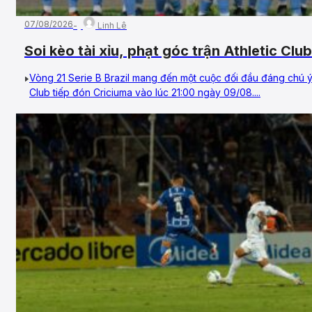
07/08/2026
Linh Lê
Soi kèo tài xỉu, phạt góc trận Athletic Club
Criciuma, 21:00 ngày 09/08
Vòng 21 Serie B Brazil mang đến một cuộc đối đầu đáng chú ý 
Club tiếp đón Criciuma vào lúc 21:00 ngày 09/08....