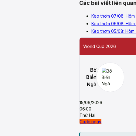
Các bài viết liên qua
Kèo thơm 07/08: Hôm 
Kèo thơm 06/08: Hôm 
Kèo thơm 05/08: Hôm 
World Cup 2026
Bờ
Biển
Ngà
15/06/2026
06:00
Thứ Hai
Cược ngay