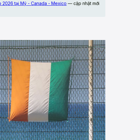
 2026 tại Mỹ - Canada - Mexico
— cập nhật mới