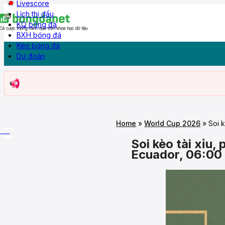
Livescore
Lịch thi đấu
KQ bóng đá
Dự đoán
BXH bóng đá
Nhận định
Livescore
Lịch thi đấu
KQ Bóng đá
BXH
Kèo bóng đá
Kèo bóng đá
Dự đoán
Home
»
World Cup 2026
»
Soi 
More
Soi kèo tài xỉu,
Ecuador, 06:00