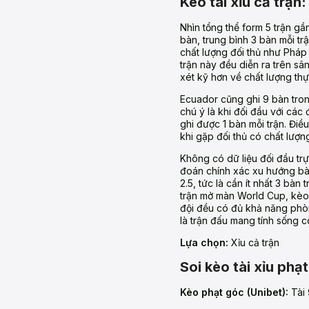
Kèo tài xỉu cả trận:
Nhìn tổng thể form 5 trận gầ
bàn, trung bình 3 bàn mỗi trậ
chất lượng đối thủ như Pháp
trận này đều diễn ra trên s
xét kỹ hơn về chất lượng thự
Ecuador cũng ghi 9 bàn trong
chú ý là khi đối đầu với cá
ghi được 1 bàn mỗi trận. Đi
khi gặp đối thủ có chất lượn
Không có dữ liệu đối đầu trự
đoán chính xác xu hướng bàn
2.5, tức là cần ít nhất 3 bàn
trận mở màn World Cup, kèo x
đội đều có đủ khả năng phòn
là trận đấu mang tính sống c
Lựa chọn:
Xỉu cả trận
Soi kèo tài xỉu phạ
Kèo phạt góc (Unibet):
Tài 