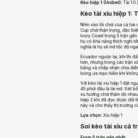
Kèo hiệp 1 (Unibet):
Tài 1.0 
Kèo tài xỉu hiệp 1: 
Nhìn vào lối chơi của cả hai
Cup chơi thận trọng, đặc biệt
Ivory Coast trong 5 trận gần
họ có khả năng thích nghi t
nghĩa là họ sẽ mở tốc độ nga
Ecuador ngược lại, khi thi đ
hơn, nhưng trong các trận s
bằng và chấp nhận chia điểm
bóng ưa mạo hiểm khi không 
Với kèo tài xỉu hiệp 1 đặt ng
45 phút đầu là tài mở. Xét b
xu hướng chơi thăm dò nhau,
hiệp 2 khi đã đọc được đối 
này và cho thấy thị trường c
Lựa chọn:
Xỉu hiệp 1
Soi kèo tài xỉu cả t
Form 5 trận gần nhất: