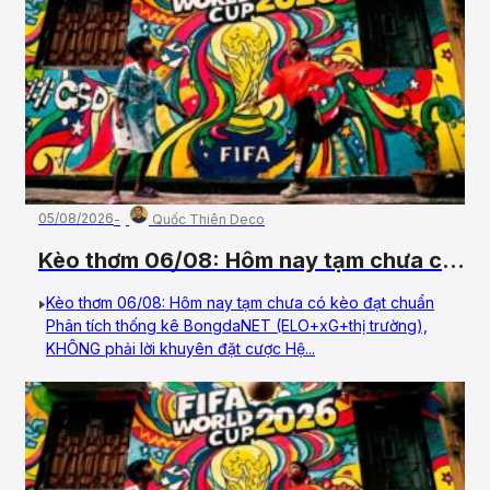
05/08/2026
Quốc Thiên Deco
Kèo thơm 06/08: Hôm nay tạm chưa có
kèo đạt chuẩn
Kèo thơm 06/08: Hôm nay tạm chưa có kèo đạt chuẩn
Phân tích thống kê BongdaNET (ELO+xG+thị trường),
KHÔNG phải lời khuyên đặt cược Hệ...