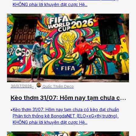
KHÔNG phải lời khuyên đặt cược Hệ...
30/07/2026
Quốc Thiên Deco
Kèo thơm 31/07: Hôm nay tạm chưa có
kèo đạt chuẩn
Kèo thơm 31/07: Hôm nay tạm chưa có kèo đạt chuẩn
Phân tích thống kê BongdaNET (ELO+xG+thị trường),
KHÔNG phải lời khuyên đặt cược Hệ...