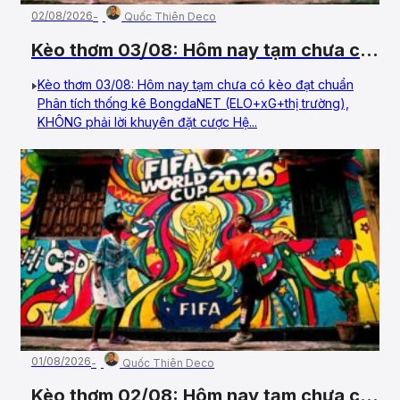
02/08/2026
Quốc Thiên Deco
Kèo thơm 03/08: Hôm nay tạm chưa có
kèo đạt chuẩn
Kèo thơm 03/08: Hôm nay tạm chưa có kèo đạt chuẩn
Phân tích thống kê BongdaNET (ELO+xG+thị trường),
KHÔNG phải lời khuyên đặt cược Hệ...
01/08/2026
Quốc Thiên Deco
Kèo thơm 02/08: Hôm nay tạm chưa có