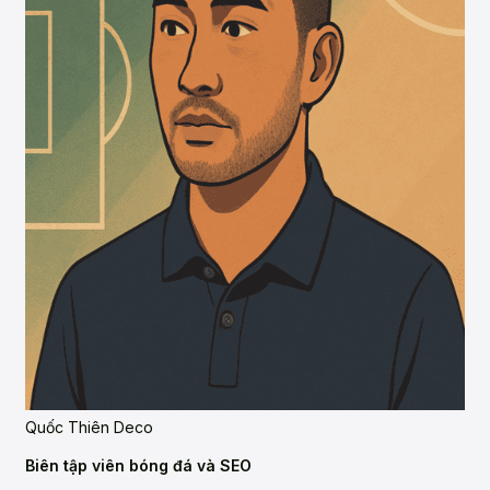
Quốc Thiên Deco
Biên tập viên bóng đá và SEO