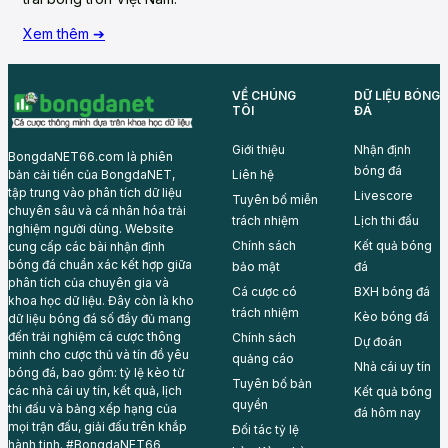
Xem thêm ➔
VỀ CHÚNG
DỮ LIỆU BÓNG
TÔI
ĐÁ
Giới thiệu
Nhận định
BongdaNET66.com là phiên
bóng đá
Liên hệ
bản cải tiến của BongdaNET,
tập trung vào phân tích dữ liệu
Livescore
Tuyên bố miễn
chuyên sâu và cá nhân hóa trải
trách nhiệm
Lịch thi đấu
nghiệm người dùng. Website
Chính sách
Kết quả bóng
cung cấp các bài nhận định
bóng đá chuẩn xác kết hợp giữa
bảo mật
đá
phân tích của chuyên gia và
Cá cược có
BXH bóng đá
khoa học dữ liệu. Đây còn là kho
trách nhiệm
Kèo bóng đá
dữ liệu bóng đá số đầy đủ mang
đến trải nghiệm cá cược thông
Chính sách
Dự đoán
minh cho cược thủ và tín đồ yêu
quảng cáo
Nhà cái uy tín
bóng đá, bao gồm: tỷ lệ kèo từ
Tuyên bố bản
các nhà cái uy tín, kết quả, lịch
Kết quả bóng
quyền
thi đấu và bảng xếp hạng của
đá hôm nay
mọi trận đấu, giải đấu trên khắp
Đối tác tỷ lệ
hành tinh. #BongdaNET66