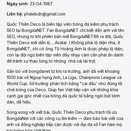
Ngày sinh:
23-04-1987
Liên hệ:
phalebdn@gmail.com
Quốc Thiên Deco là biên tập viên bóng đá kiêm phụ trách
SEO tại BongdaNET. Fan BongdaNET chỉ biết đến anh với tên
SEO, nhưng từ khi phiên bản mới BongdaNET66 ra đời, Quốc
Thiên Deco mới dần lộ ... Avatar. ( Không phải lộ diện nha, ở
BongdaNET, chỉ có ông Tô Hoàng Anh là được phép lộ diện,
còn lại đội ngũ biên tập viên đầy nhạy cảm cần phải ẩn danh
để tránh sự thao túng từ những nhà cái tài trợ)
Gắn bó với bongdanet từ khi ra trường, anh đã viết khoảng
1500 bài về Ngoại hạng Anh, La Liga, Champions League và
World Cup. Sở trường: phân tích bằng "cái đầu' như đúng lối
chơi bóng của Deco. Giúp fan Việt tiếp cận với những khía
cạnh gai góc nhất của bóng đá quốc tế bằng ngòi bút bình
dân, dễ hiểu.
Song song với viết bài, Quốc Thiên Deco phụ trách tối ưu
BongdaNet với các công cụ tìm kiếm — đảm bảo bài viết của
anh và đồng nghiệp tiếp cận được với đại đa số Fan hâm mộ
trái bóng tròn Việt Nam.