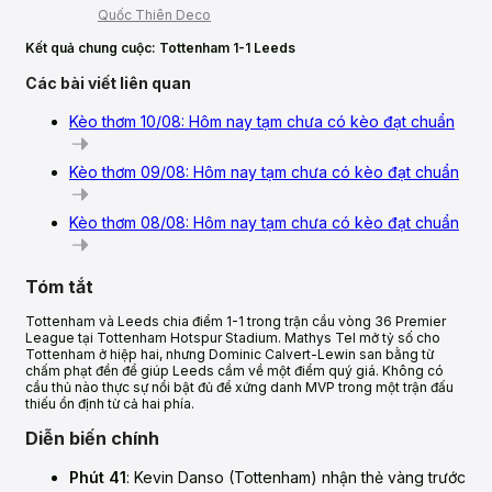
Quốc Thiên Deco
Kết quả chung cuộc: Tottenham 1-1 Leeds
Các bài viết liên quan
Kèo thơm 10/08: Hôm nay tạm chưa có kèo đạt chuẩn
Kèo thơm 09/08: Hôm nay tạm chưa có kèo đạt chuẩn
Kèo thơm 08/08: Hôm nay tạm chưa có kèo đạt chuẩn
Tóm tắt
Tottenham và Leeds chia điểm 1-1 trong trận cầu vòng 36 Premier
League tại Tottenham Hotspur Stadium. Mathys Tel mở tỷ số cho
Tottenham ở hiệp hai, nhưng Dominic Calvert-Lewin san bằng từ
chấm phạt đền để giúp Leeds cầm về một điểm quý giá. Không có
cầu thủ nào thực sự nổi bật đủ để xứng danh MVP trong một trận đấu
thiếu ổn định từ cả hai phía.
Diễn biến chính
Phút 41
: Kevin Danso (Tottenham) nhận thẻ vàng trước