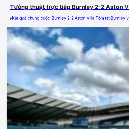
Tường thuật trực tiếp Burnley 2-2 Aston V
Kết quả chung cuộc: Burnley 2-2 Aston Villa Tóm tắt Burnley và A