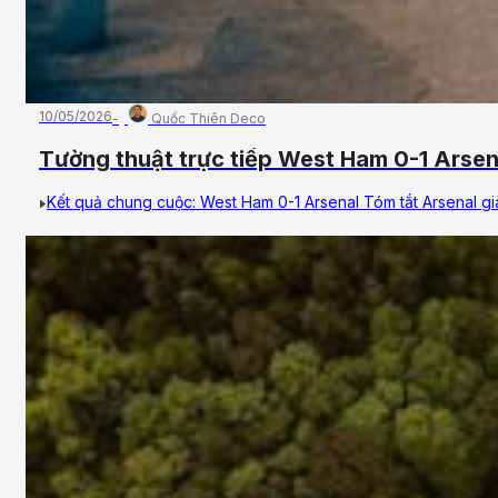
10/05/2026
Quốc Thiên Deco
Tường thuật trực tiếp West Ham 0-1 Arsen
Kết quả chung cuộc: West Ham 0-1 Arsenal Tóm tắt Arsenal giàn