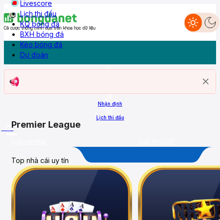
Livescore
Lịch thi đấu
KQ bóng đá
Dự đoán
BXH bóng đá
Nhận định
Livescore
Lịch thi đấu
KQ Bóng đá
BXH
Kèo bóng đá
Kèo bóng đá
Dự đoán
Trang chủ
ASEAN Cup 26
Nhận định
Lịch thi đấu
Premier League
More
Cược HAYWIN
Cược NHATVIP
Top nhà cái uy tín