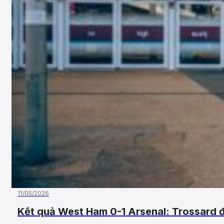
11/05/2026
Kết quả West Ham 0-1 Arsenal: Trossard đ