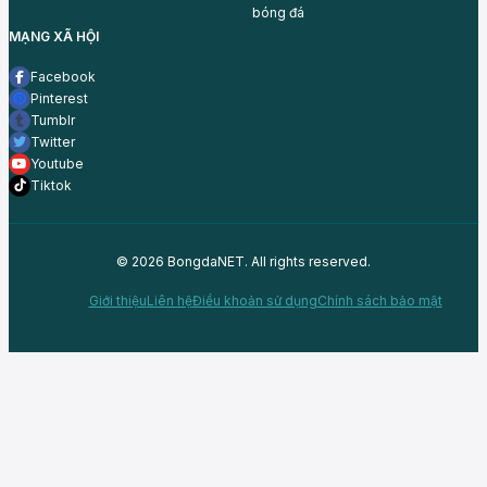
bóng đá
MẠNG XÃ HỘI
Facebook
Pinterest
Tumblr
Twitter
Youtube
Tiktok
© 2026 BongdaNET. All rights reserved.
Giới thiệu
Liên hệ
Điều khoản sử dụng
Chính sách bảo mật