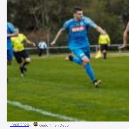
10/05/2026
Quốc Thiên Deco