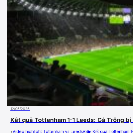
12/05/2026
Kết quả Tottenham 1-1 Leeds: Gà Trống bị
Video highlight Tottenham vs LeedsVS▶ Kết quả Tottenham 1-1