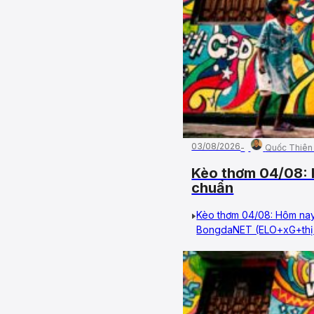
03/08/2026
Quốc Thiên
Kèo thơm 04/08: 
chuẩn
Kèo thơm 04/08: Hôm nay
BongdaNET (ELO+xG+thị t