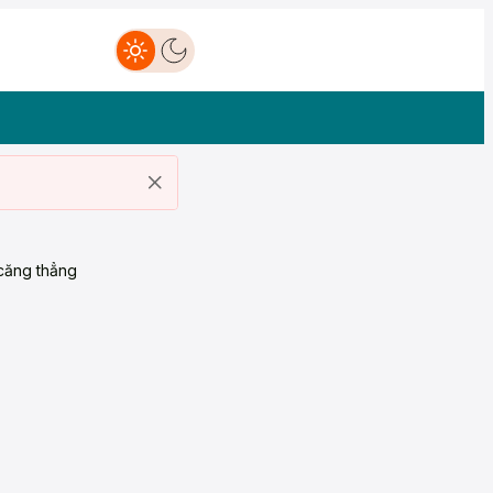
 căng thẳng