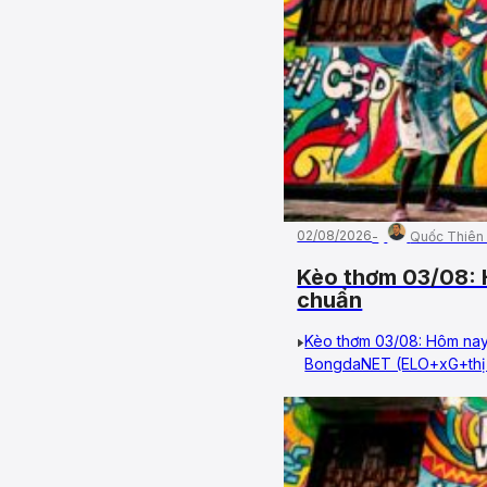
02/08/2026
Quốc Thiên
Kèo thơm 03/08: 
chuẩn
Kèo thơm 03/08: Hôm nay
BongdaNET (ELO+xG+thị t