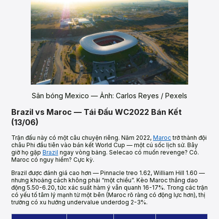
Sân bóng Mexico — Ảnh: Carlos Reyes / Pexels
Brazil vs Maroc — Tái Đấu WC2022 Bán Kết
(13/06)
Trận đấu này có một câu chuyện riêng. Năm 2022,
Maroc
trở thành đội
châu Phi đầu tiên vào bán kết World Cup — một cú sốc lịch sử. Bây
giờ họ gặp
Brazil
ngay vòng bảng. Selecao có muốn revenge? Có.
Maroc có nguy hiểm? Cực kỳ.
Brazil được đánh giá cao hơn — Pinnacle treo 1.62, William Hill 1.60 —
nhưng khoảng cách không phải “một chiều”. Kèo Maroc thắng dao
động 5.50-6.20, tức xác suất hàm ý vẫn quanh 16-17%. Trong các trận
có yếu tố tâm lý mạnh từ một bên (Maroc rõ ràng có động lực hơn), thị
trường có xu hướng undervalue underdog 2-3%.