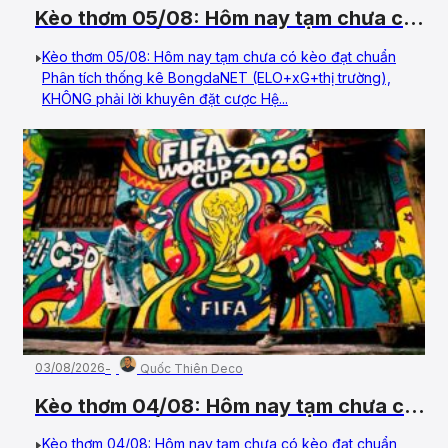
Kèo thơm 05/08: Hôm nay tạm chưa có
kèo đạt chuẩn
Kèo thơm 05/08: Hôm nay tạm chưa có kèo đạt chuẩn
Phân tích thống kê BongdaNET (ELO+xG+thị trường),
KHÔNG phải lời khuyên đặt cược Hệ...
03/08/2026
Quốc Thiên Deco
Kèo thơm 04/08: Hôm nay tạm chưa có
kèo đạt chuẩn
Kèo thơm 04/08: Hôm nay tạm chưa có kèo đạt chuẩn