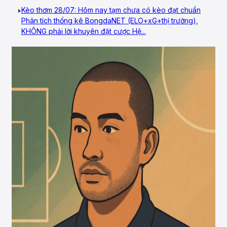
kèo đạt chuẩn
Kèo thơm 28/07: Hôm nay tạm chưa có kèo đạt chuẩn
Phân tích thống kê BongdaNET (ELO+xG+thị trường),
KHÔNG phải lời khuyên đặt cược Hệ...