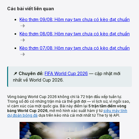
Các bài viết liên quan
Kèo thơm 09/08: Hôm nay tạm chưa có kèo đạt chuẩn
Kèo thơm 08/08: Hôm nay tạm chưa có kèo đạt chuẩn
Kèo thơm 07/08: Hôm nay tạm chưa có kèo đạt chuẩn
📌 Chuyên đề:
FIFA World Cup 2026
— cập nhật mới
nhất về World Cup 2026.
Vòng bảng World Cup 2026 không chỉ là 72 trận đấu xếp tuần tự.
Trong số đó có những trận mà cả thế giới đợi — vì lịch sử, vì ngôi sao,
vì cảm xúc của một quốc gia. Bài này điểm lại
5 trận tâm điểm vòng
bảng World Cup 2026
, mở mô hình xác suất hàm ý từ
siêu máy tính
dự đoán bóng đá
dựa trên kèo nhà cái mới nhất từ The tỷ lệ API.