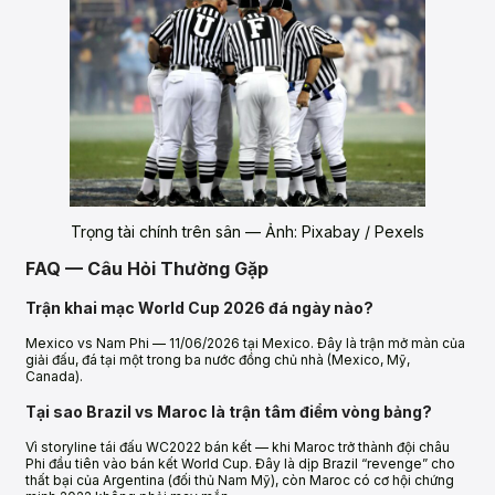
Trọng tài chính trên sân — Ảnh: Pixabay / Pexels
FAQ — Câu Hỏi Thường Gặp
Trận khai mạc World Cup 2026 đá ngày nào?
Mexico vs Nam Phi — 11/06/2026 tại Mexico. Đây là trận mở màn của
giải đấu, đá tại một trong ba nước đồng chủ nhà (Mexico, Mỹ,
Canada).
Tại sao Brazil vs Maroc là trận tâm điểm vòng bảng?
Vì storyline tái đấu WC2022 bán kết — khi Maroc trở thành đội châu
Phi đầu tiên vào bán kết World Cup. Đây là dịp Brazil “revenge” cho
thất bại của Argentina (đối thủ Nam Mỹ), còn Maroc có cơ hội chứng