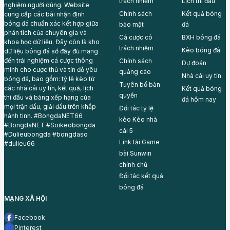
trách nhiệm
Lịch thi đấu
nghiệm người dùng. Website
Chính sách
Kết quả bóng
cung cấp các bài nhận định
bóng đá chuẩn xác kết hợp giữa
bảo mật
đá
phân tích của chuyên gia và
Cá cược có
BXH bóng đá
khoa học dữ liệu. Đây còn là kho
trách nhiệm
Kèo bóng đá
dữ liệu bóng đá số đầy đủ mang
đến trải nghiệm cá cược thông
Chính sách
Dự đoán
minh cho cược thủ và tín đồ yêu
quảng cáo
Nhà cái uy tín
bóng đá, bao gồm: tỷ lệ kèo từ
Tuyên bố bản
các nhà cái uy tín, kết quả, lịch
Kết quả bóng
quyền
thi đấu và bảng xếp hạng của
đá hôm nay
mọi trận đấu, giải đấu trên khắp
Đối tác tỷ lệ
hành tinh. #BongdaNET66
kèo
Kèo nhà
#BongdaNET #Soikeobongda
cái 5
#Dulieubongda #bongdaso
Link tải Game
#dulieu66
bài
Sunwin
chính chủ
Đối tác
kết quả
bóng đá
MẠNG XÃ HỘI
Facebook
Pinterest