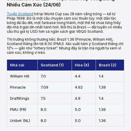
Nhiều Cảm Xúc (24/06)
Tuyển Scotland
trở lại World Cup sau 28 năm vắng bóng — kể từ
Pháp 1998. Đó là một câu chuyện cảm xúc thuần túy: một dân tộc
bóng đá lâu đời, một fanbase trung thành, một thế hệ chưa từng thấy
đội nhà ở giải lớn nhất hành tinh. Đối thủ là Brazil — đội tuyển có nhiều
cầu thủ giá tỷ USD hơn cả ngân sách giải VĐQG Scotland.
Thị trường không thương tiếc: Brazil 1.36 (Pinnacle, William Hill),
Scotland thắng lên tới 8.00 (PMU). Xác suất hàm ý Scotland thắng chỉ
12% — gần như “lottery ticket”. Nhưng đây là trận mà người ta xem vì
cảm xúc, không vì kèo.
Nhà cái
Scotland (1)
Hòa (X)
Brazil (2)
William Hill
7.0
4.4
1.4
Pinnacle
7.09
4.62
1.39
DraftKings
7.5
4.9
1.4
PMU (FR)
8.0
5.0
1.36
Unibet (NL)
8.0
5.0
1.36