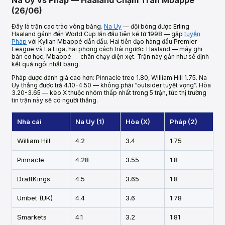
Na Uy vs Pháp — Haaland Chạm Trán Mbappé
(26/06)
Đây là trận cao trào vòng bảng.
Na Uy
— đội bóng được Erling
Haaland gánh đến World Cup lần đầu tiên kể từ 1998 — gặp
tuyển
Pháp
với Kylian Mbappé dẫn đầu. Hai tiền đạo hàng đầu Premier
League và La Liga, hai phong cách trái ngược: Haaland — máy ghi
bàn cơ học, Mbappé — chân chạy điện xẹt. Trận này gần như sẽ định
kết quả ngôi nhất bảng.
Pháp được đánh giá cao hơn: Pinnacle treo 1.80, William Hill 1.75. Na
Uy thắng được trả 4.10-4.50 — không phải “outsider tuyệt vọng”. Hòa
3.20-3.65 — kèo X thuộc nhóm thấp nhất trong 5 trận, tức thị trường
tin trận này sẽ có người thắng.
Nhà cái
Na Uy (1)
Hòa (X)
Pháp (2)
William Hill
4.2
3.4
1.75
Pinnacle
4.28
3.55
1.8
DraftKings
4.5
3.65
1.8
Unibet (UK)
4.4
3.6
1.78
Smarkets
4.1
3.2
1.81