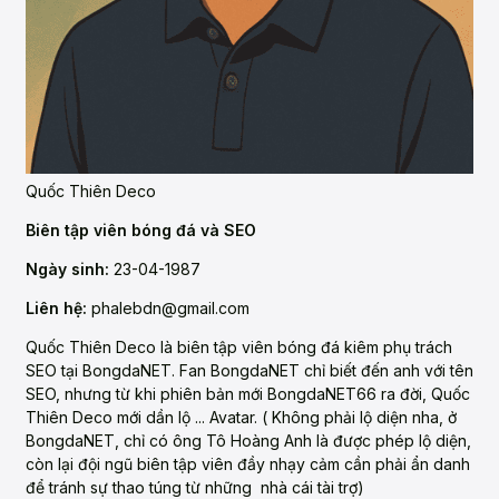
Quốc Thiên Deco
Biên tập viên bóng đá và SEO
Ngày sinh:
23-04-1987
Liên hệ:
phalebdn@gmail.com
Quốc Thiên Deco là biên tập viên bóng đá kiêm phụ trách
SEO tại BongdaNET. Fan BongdaNET chỉ biết đến anh với tên
SEO, nhưng từ khi phiên bản mới BongdaNET66 ra đời, Quốc
Thiên Deco mới dần lộ ... Avatar. ( Không phải lộ diện nha, ở
BongdaNET, chỉ có ông Tô Hoàng Anh là được phép lộ diện,
còn lại đội ngũ biên tập viên đầy nhạy cảm cần phải ẩn danh
để tránh sự thao túng từ những nhà cái tài trợ)