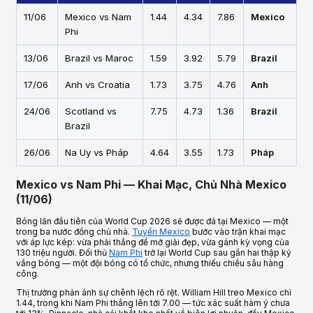
11/06
Mexico vs Nam
1.44
4.34
7.86
Mexico
Phi
13/06
Brazil vs Maroc
1.59
3.92
5.79
Brazil
17/06
Anh vs Croatia
1.73
3.75
4.76
Anh
24/06
Scotland vs
7.75
4.73
1.36
Brazil
Brazil
26/06
Na Uy vs Pháp
4.64
3.55
1.73
Pháp
Mexico vs Nam Phi — Khai Mạc, Chủ Nhà Mexico
(11/06)
Bóng lăn đầu tiên của World Cup 2026 sẽ được đá tại Mexico — một
trong ba nước đồng chủ nhà.
Tuyển Mexico
bước vào trận khai mạc
với áp lực kép: vừa phải thắng để mở giải đẹp, vừa gánh kỳ vọng của
130 triệu người. Đối thủ
Nam Phi
trở lại World Cup sau gần hai thập kỷ
vắng bóng — một đội bóng có tổ chức, nhưng thiếu chiều sâu hàng
công.
Thị trường phản ánh sự chênh lệch rõ rệt. William Hill treo Mexico chỉ
1.44, trong khi Nam Phi thắng lên tới 7.00 — tức xác suất hàm ý chưa