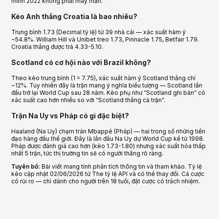
minh 2022 không phải may mắn.
Kèo Anh thắng Croatia là bao nhiêu?
Trung bình 1.73 (Decimal tỷ lệ) từ 39 nhà cái — xác suất hàm ý
~54.8%. William Hill và Unibet treo 1.73, Pinnacle 1.75, Betfair 1.79.
Croatia thắng được trả 4.33-5.10.
Scotland có cơ hội nào với Brazil không?
Theo kèo trung bình (1 = 7.75), xác suất hàm ý Scotland thắng chỉ
~12%. Tuy nhiên đây là trận mang ý nghĩa biểu tượng — Scotland lần
đầu trở lại World Cup sau 28 năm. Kèo phụ như “Scotland ghi bàn” có
xác suất cao hơn nhiều so với “Scotland thắng cả trận”.
Trận Na Uy vs Pháp có gì đặc biệt?
Haaland (Na Uy) chạm trán Mbappé (Pháp) — hai trong số những tiền
đạo hàng đầu thế giới. Đây là lần đầu Na Uy dự World Cup kể từ 1998.
Pháp được đánh giá cao hơn (kèo 1.73-1.80) nhưng xác suất hòa thấp
nhất 5 trận, tức thị trường tin sẽ có người thắng rõ ràng.
Tuyên bố:
Bài viết mang tính phân tích thông tin và tham khảo. Tỷ lệ
kèo cập nhật 02/06/2026 từ The tỷ lệ API và có thể thay đổi. Cá cược
có rủi ro — chỉ dành cho người trên 18 tuổi, đặt cược có trách nhiệm.