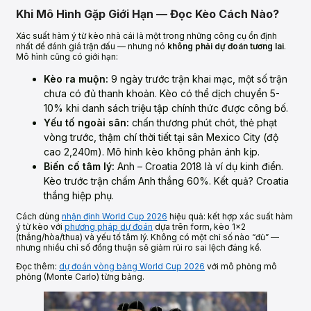
Khi Mô Hình Gặp Giới Hạn — Đọc Kèo Cách Nào?
Xác suất hàm ý từ kèo nhà cái là một trong những công cụ ổn định
nhất để đánh giá trận đấu — nhưng nó
không phải dự đoán tương lai
.
Mô hình cũng có giới hạn:
Kèo ra muộn:
9 ngày trước trận khai mạc, một số trận
chưa có đủ thanh khoản. Kèo có thể dịch chuyển 5-
10% khi danh sách triệu tập chính thức được công bố.
Yếu tố ngoài sân:
chấn thương phút chót, thẻ phạt
vòng trước, thậm chí thời tiết tại sân Mexico City (độ
cao 2,240m). Mô hình kèo không phản ánh kịp.
Biến cố tâm lý:
Anh – Croatia 2018 là ví dụ kinh điển.
Kèo trước trận chấm Anh thắng 60%. Kết quả? Croatia
thắng hiệp phụ.
Cách dùng
nhận định World Cup 2026
hiệu quả: kết hợp xác suất hàm
ý từ kèo với
phương pháp dự đoán
dựa trên form, kèo 1×2
(thắng/hòa/thua) và yếu tố tâm lý. Không có một chỉ số nào “đủ” —
nhưng nhiều chỉ số đồng thuận sẽ giảm rủi ro sai lệch đáng kể.
Đọc thêm:
dự đoán vòng bảng World Cup 2026
với mô phỏng mô
phỏng (Monte Carlo) từng bảng.