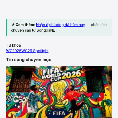
📌 Xem thêm:
Nhận định bóng đá hôm nay
— phân tích
chuyên sâu từ BongdaNET.
Từ khóa
WC2026
WC26 Spotlight
Tin cùng chuyên mục