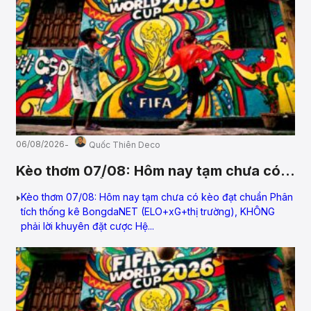
06/08/2026
Quốc Thiên Deco
Kèo thơm 07/08: Hôm nay tạm chưa có
kèo đạt chuẩn
Kèo thơm 07/08: Hôm nay tạm chưa có kèo đạt chuẩn Phân
tích thống kê BongdaNET (ELO+xG+thị trường), KHÔNG
phải lời khuyên đặt cược Hệ...