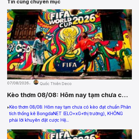
Tin cùng chuyên mục
07/08/2026
Quốc Thiên Deco
Kèo thơm 08/08: Hôm nay tạm chưa có
kèo đạt chuẩn
Kèo thơm 08/08: Hôm nay tạm chưa có kèo đạt chuẩn Phân
tích thống kê BongdaNET (ELO+xG+thị trường), KHÔNG
phải lời khuyên đặt cược Hệ...