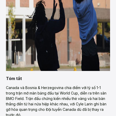
Tóm tắt
Canada và Bosnia & Herzegovina chia điểm với tỷ số 1-1
trong trận mở màn bảng đấu tại World Cup, diễn ra trên sân
BMO Field. Trận đấu chứng kiến nhiều thẻ vàng và hai bàn
thắng đến từ hai nửa hiệp khác nhau, với Cyle Larin ghi bàn
gỡ hòa quan trọng cho Đội tuyển Canada dù đã bị thay ra
trước đó.