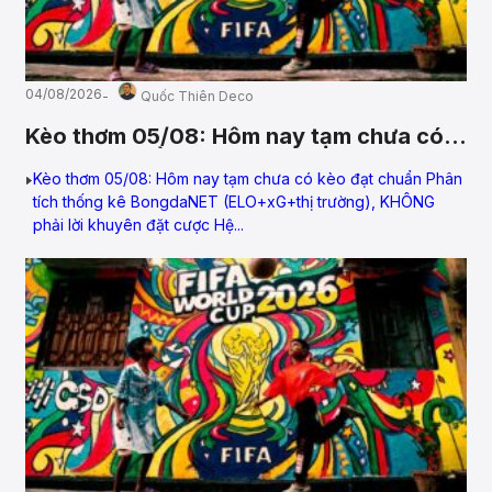
04/08/2026
Quốc Thiên Deco
Kèo thơm 05/08: Hôm nay tạm chưa có
kèo đạt chuẩn
Kèo thơm 05/08: Hôm nay tạm chưa có kèo đạt chuẩn Phân
tích thống kê BongdaNET (ELO+xG+thị trường), KHÔNG
phải lời khuyên đặt cược Hệ...