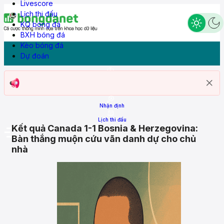
Livescore
Lịch thi đấu
KQ bóng đá
Dự đoán
BXH bóng đá
Nhận định
Livescore
Lịch thi đấu
KQ Bóng đá
BXH
Kèo bóng đá
Kèo bóng đá
Dự đoán
Trang chủ
ASEAN Cup 26
Nhận định
Lịch thi đấu
Kết quả Canada 1-1 Bosnia & Herzegovina:
More
Bàn thắng muộn cứu vãn danh dự cho chủ
nhà