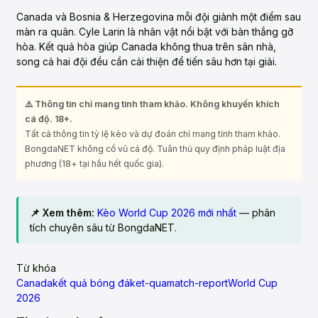
Canada và Bosnia & Herzegovina mỗi đội giành một điểm sau
màn ra quân. Cyle Larin là nhân vật nổi bật với bàn thắng gỡ
hòa. Kết quả hòa giúp Canada không thua trên sân nhà,
song cả hai đội đều cần cải thiện để tiến sâu hơn tại giải.
⚠️ Thông tin chỉ mang tính tham khảo. Không khuyến khích
cá độ. 18+.
Tất cả thông tin tỷ lệ kèo và dự đoán chỉ mang tính tham khảo.
BongdaNET không cổ vũ cá độ. Tuân thủ quy định pháp luật địa
phương (18+ tại hầu hết quốc gia).
📌 Xem thêm:
Kèo World Cup 2026 mới nhất
— phân
tích chuyên sâu từ BongdaNET.
Từ khóa
Canada
kết quả bóng đá
ket-qua
match-report
World Cup
2026