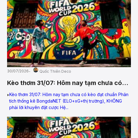
30/07/2026
Quốc Thiên Deco
Kèo thơm 31/07: Hôm nay tạm chưa có
kèo đạt chuẩn
Kèo thơm 31/07: Hôm nay tạm chưa có kèo đạt chuẩn Phân
tích thống kê BongdaNET (ELO+xG+thị trường), KHÔNG
phải lời khuyên đặt cược Hệ...