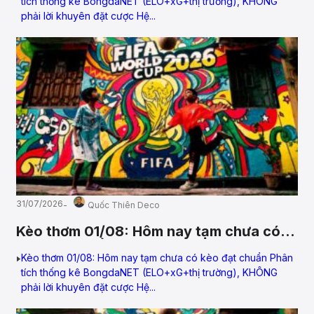
tích thống kê BongdaNET (ELO+xG+thị trường), KHÔNG
phải lời khuyên đặt cược Hệ...
31/07/2026
Quốc Thiên Deco
Kèo thơm 01/08: Hôm nay tạm chưa có
kèo đạt chuẩn
Kèo thơm 01/08: Hôm nay tạm chưa có kèo đạt chuẩn Phân
tích thống kê BongdaNET (ELO+xG+thị trường), KHÔNG
phải lời khuyên đặt cược Hệ...