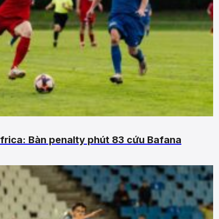
frica: Bàn penalty phút 83 cứu Bafana