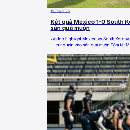
19/06/2026
Kết quả Mexico 1-0 South K
sân quá muộn
Video highlight Mexico vs South KoreaV
Heung-min vào sân quá muộn Tóm tắt Me