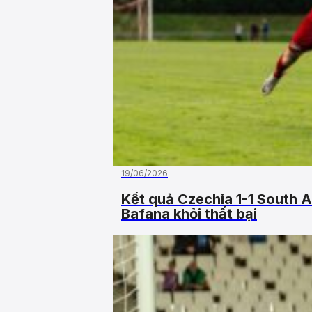
19/06/2026
Kết quả Czechia 1-1 South A
Bafana khỏi thất bại