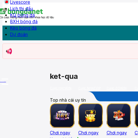
Livescore
Lịch thi đấu
KQ bóng đá
Dự đoán
BXH bóng đá
Nhận định
Livescore
Lịch thi đấu
KQ Bóng đá
BXH
Kèo bóng đá
Kèo bóng đá
Dự đoán
ket-qua
More
Cược HAYWIN
Cược NHATVIP
Cược ZOWIN
C
Top nhà cái uy tín
Chơi ngay
Chơi ngay
Chơi ngay
C