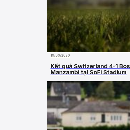
19/06/2026
Kết quả Switzerland 4-1 Bo
Manzambi tại SoFi Stadium