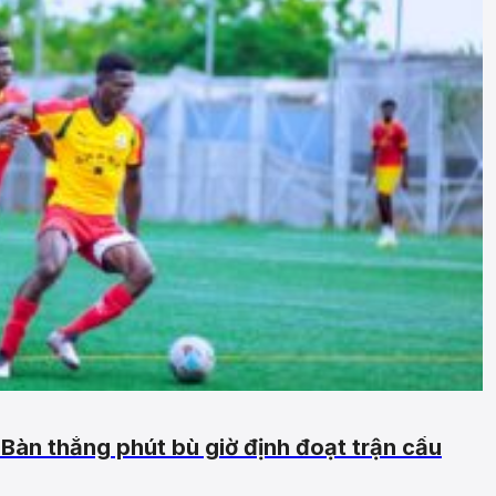
Bàn thắng phút bù giờ định đoạt trận cầu