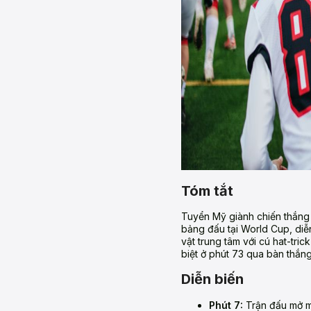
Tóm tắt
Tuyển Mỹ giành chiến thắng 
bảng đấu tại World Cup, diễn
vật trung tâm với cú hat-tric
biệt ở phút 73 qua bàn thắn
Diễn biến
Phút 7:
Trận đấu mở mà