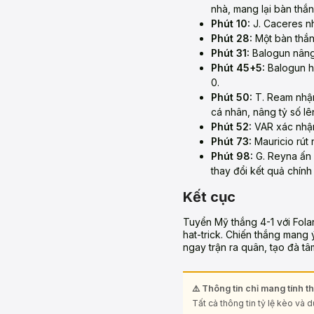
nhà, mang lại bàn thắ
Phút 10:
J. Caceres nh
Phút 28:
Một bàn thắng
Phút 31:
Balogun nâng 
Phút 45+5:
Balogun ho
0.
Phút 50:
T. Ream nhận
cá nhân, nâng tỷ số lê
Phút 52:
VAR xác nhận
Phút 73:
Mauricio rút 
Phút 98:
G. Reyna ấn 
thay đổi kết quả chính 
Kết cục
Tuyển Mỹ thắng 4-1 với Fola
hat-trick. Chiến thắng mang
ngay trận ra quân, tạo đà tâ
⚠️ Thông tin chỉ mang tính 
Tất cả thông tin tỷ lệ kèo v