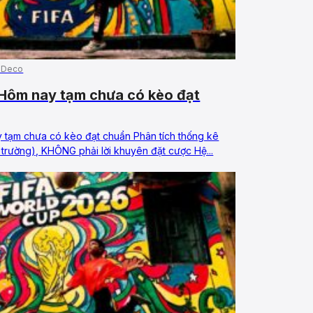
 Deco
Hôm nay tạm chưa có kèo đạt
 tạm chưa có kèo đạt chuẩn Phân tích thống kê
rường), KHÔNG phải lời khuyên đặt cược Hệ...