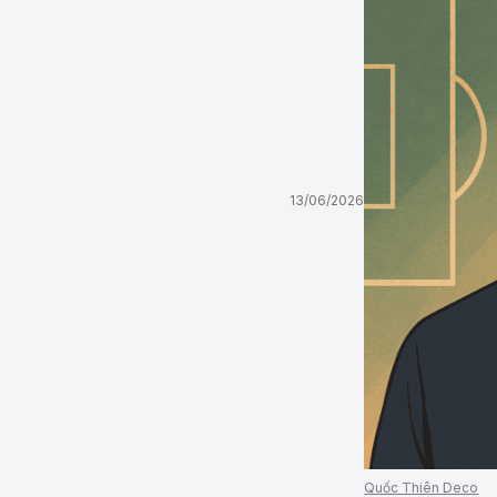
13/06/2026
Quốc Thiên Deco