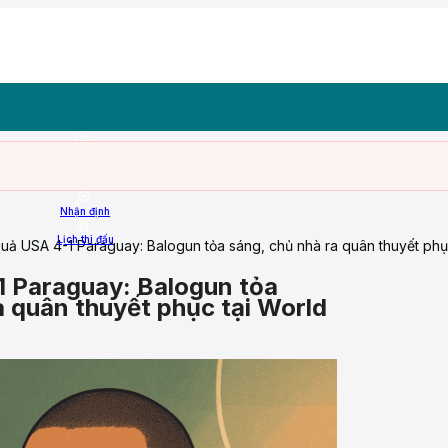
Trang chủ
ASEAN Cup 26
Nhận định
Lịch thi đấu
quả USA 4-1 Paraguay: Balogun tỏa sáng, chủ nhà ra quân thuyết phụ
1 Paraguay: Balogun tỏa
a quân thuyết phục tại World