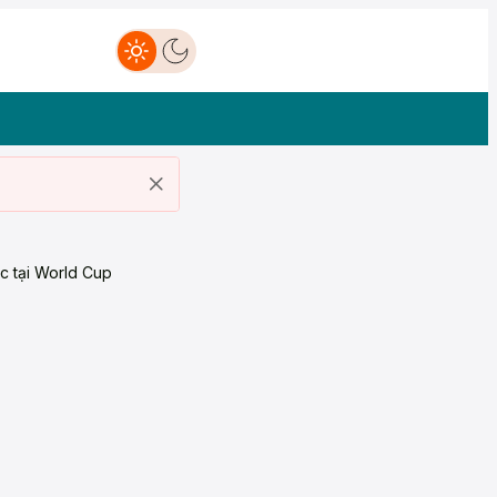
c tại World Cup