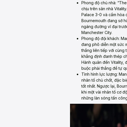
Phong độ chủ nhà: “The 
chịu trên sân nhà Vitali
Palace 3-0 và cầm hòa đ
Bournemouth đang sở hữu
ngáng đường vĩ đại trư
Manchester City.
Phong độ đội khách: Man
đang phô diễn một sức mạ
thắng liên tiếp với cùng 
khẳng định đanh thép c
Hành quân đến Vitality, 
buộc phải thắng để tự qu
Tình hình lực lượng: Man
nhân tố chủ chốt, đặc bi
tốt nhất. Ngược lại, Bou
khi một vài nhân tố cơ 
những làn sóng tấn công 