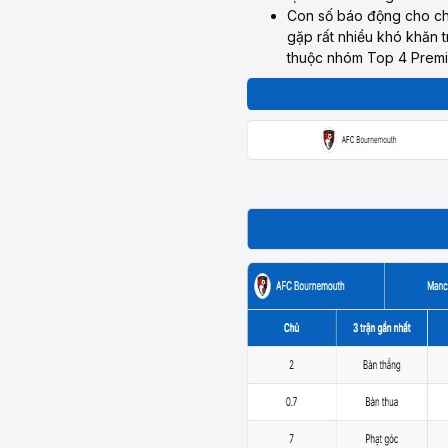
Con số báo động cho ch
gặp rất nhiều khó khăn t
thuộc nhóm Top 4 Premi