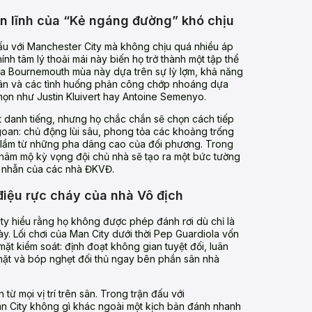
 lĩnh của “Kẻ ngáng đường” khó chịu
u với Manchester City mà không chịu quá nhiều áp
ính tâm lý thoải mái này biến họ trở thành một tập thể
ủa Bournemouth mùa này dựa trên sự lỳ lợm, khả năng
sân và các tình huống phản công chớp nhoáng dựa
ọn như Justin Kluivert hay Antoine Semenyo.
t danh tiếng, nhưng họ chắc chắn sẽ chọn cách tiếp
oan: chủ động lùi sâu, phong tỏa các khoảng trống
i lầm từ những pha dâng cao của đối phương. Trong
 hâm mộ kỳ vọng đội chủ nhà sẽ tạo ra một bức tường
n nhẫn của các nhà ĐKVĐ.
điệu rực cháy của nhà Vô địch
ity hiểu rằng họ không được phép đánh rơi dù chỉ là
ày. Lối chơi của Man City dưới thời Pep Guardiola vốn
ặt kiểm soát: định đoạt không gian tuyệt đối, luân
ặt và bóp nghẹt đối thủ ngay bên phần sân nhà
ừ mọi vị trí trên sân. Trong trận đấu với
n City không gì khác ngoài một kịch bản đánh nhanh