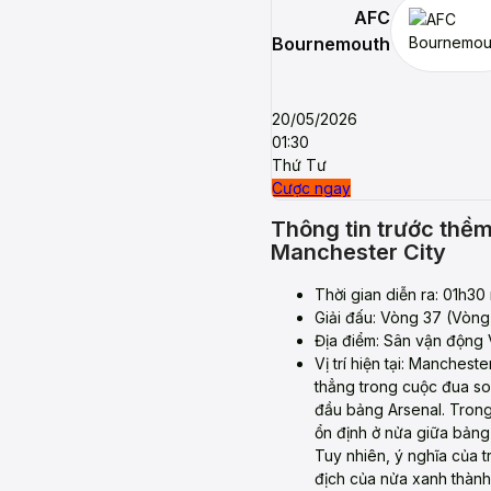
AFC
Bournemouth
20/05/2026
01:30
Thứ Tư
Cược ngay
Thông tin trước thề
Manchester City
Thời gian diễn ra: 01h3
Giải đấu: Vòng 37 (Vòng
Địa điểm: Sân vận động V
Vị trí hiện tại: Manches
thẳng trong cuộc đua son
đầu bảng Arsenal. Trong
ổn định ở nửa giữa bảng
Tuy nhiên, ý nghĩa của t
địch của nửa xanh thành