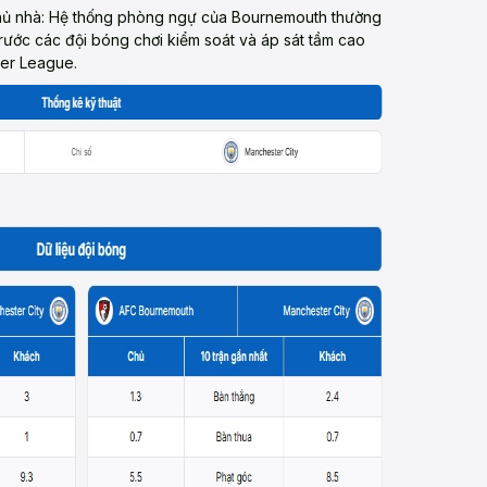
ủ nhà: Hệ thống phòng ngự của Bournemouth thường
rước các đội bóng chơi kiểm soát và áp sát tầm cao
er League.