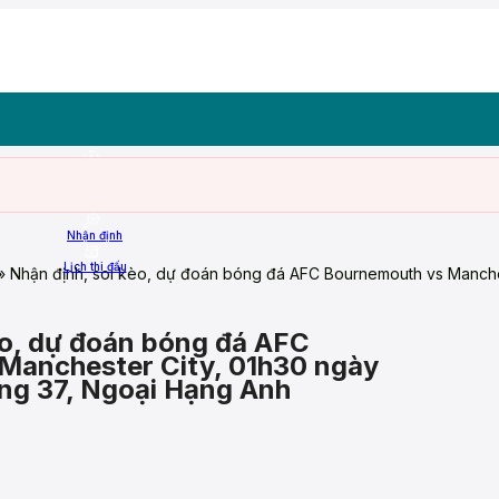
Trang chủ
ASEAN Cup 26
Nhận định
Lịch thi đấu
»
Nhận định, soi kèo, dự đoán bóng đá AFC Bournemouth vs Manche
èo, dự đoán bóng đá AFC
Manchester City, 01h30 ngày
ng 37, Ngoại Hạng Anh