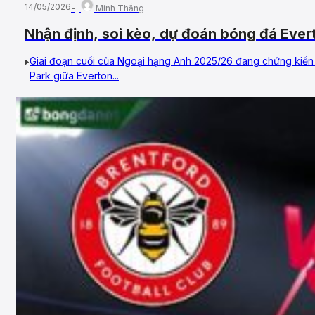
14/05/2026
Minh Thắng
Nhận định, soi kèo, dự đoán bóng đá Eve
– Vòng 37, Ngoại Hạng Anh
Giai đoạn cuối của Ngoại hạng Anh 2025/26 đang chứng kiến 
Park giữa Everton...