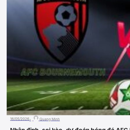
16/05/2026
Quang Minh
Nhận định, soi kèo, dự đoán bóng đá AFC