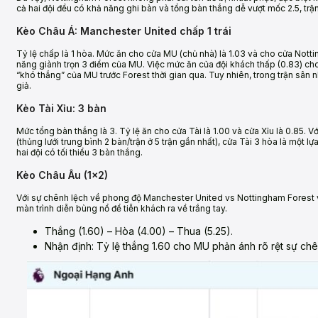
cả hai đội đều có khả năng ghi bàn và tổng bàn thắng dễ vượt mốc 2.5, trậ
Kèo Châu Á: Manchester United chấp 1 trái
Tỷ lệ chấp là 1 hòa. Mức ăn cho cửa MU (chủ nhà) là 1.03 và cho cửa Nottin
năng giành trọn 3 điểm của MU. Việc mức ăn của đội khách thấp (0.83) cho t
“khó thắng” của MU trước Forest thời gian qua. Tuy nhiên, trong trận sân
giả.
Kèo Tài Xỉu: 3 bàn
Mức tổng bàn thắng là 3. Tỷ lệ ăn cho cửa Tài là 1.00 và cửa Xỉu là 0.85. 
(thủng lưới trung bình 2 bàn/trận ở 5 trận gần nhất), cửa Tài 3 hòa là một
hai đội có tối thiểu 3 bàn thắng.
Kèo Châu Âu (1×2)
Với sự chênh lệch về phong độ Manchester United vs Nottingham Forest 
màn trình diễn bùng nổ để tiễn khách ra về trắng tay.
Thắng (1.60) – Hòa (4.00) – Thua (5.25).
Nhận định: Tỷ lệ thắng 1.60 cho MU phản ánh rõ rệt sự chê