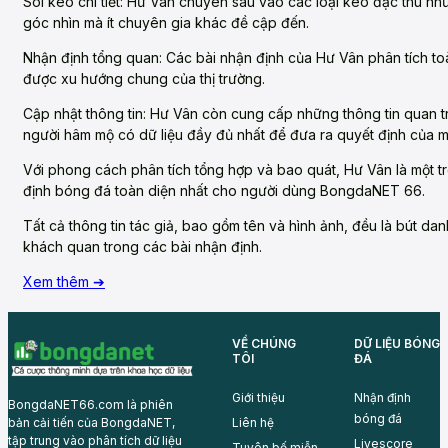
Soi kèo chi tiết: Hư Vân chuyên sâu vào các loại kèo đặc thù n
góc nhìn mà ít chuyên gia khác đề cập đến.
Nhận định tổng quan: Các bài nhận định của Hư Vân phân tích to
được xu hướng chung của thị trường.
Cập nhật thông tin: Hư Vân còn cung cấp những thông tin quan trọ
người hâm mộ có dữ liệu đầy đủ nhất để đưa ra quyết định của m
Với phong cách phân tích tổng hợp và bao quát, Hư Vân là một 
định bóng đá toàn diện nhất cho người dùng BongdaNET 66.
Tất cả thông tin tác giả, bao gồm tên và hình ảnh, đều là bút da
khách quan trong các bài nhận định.
Xem thêm ➔
VỀ CHÚNG
DỮ LIỆU BÓNG
TÔI
ĐÁ
Giới thiệu
Nhận định
BongdaNET66.com là phiên
bóng đá
Liên hệ
bản cải tiến của BongdaNET,
tập trung vào phân tích dữ liệu
Livescore
Tuyên bố miễn