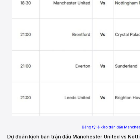
Bảng tỷ lệ kèo trận đấu Manche
Dự đoán kịch bản trận đấu Manchester United vs Nott