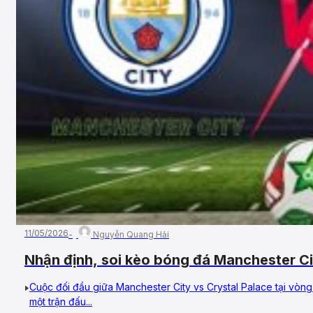
11/05/2026
Nguyễn Quang Hải
Nhận định, soi kèo bóng đá Manchester Ci
14/05/2026 – Vòng 31, Ngoại hạng Anh
Cuộc đối đầu giữa Manchester City vs Crystal Palace tại vòn
một trận đấu...