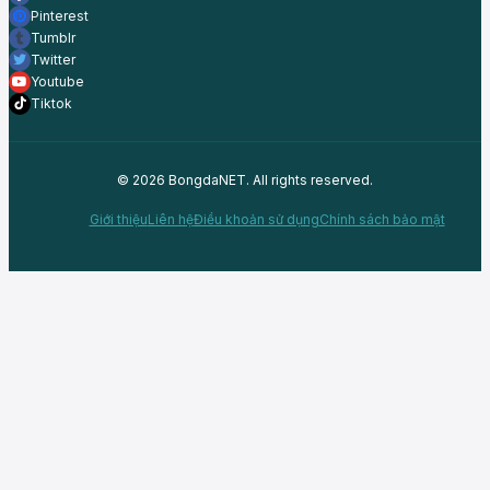
Pinterest
Tumblr
Twitter
Youtube
Tiktok
© 2026 BongdaNET. All rights reserved.
Giới thiệu
Liên hệ
Điều khoản sử dụng
Chính sách bảo mật