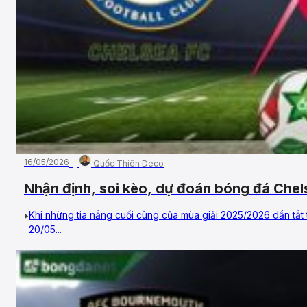
16/05/2026
Quốc Thiên Deco
Nhận định, soi kèo, dự đoán bóng đá Chel
20/05/2026 – Vòng 37, Ngoại Hạng Anh
Khi những tia nắng cuối cùng của mùa giải 2025/2026 dần tắt
20/05...