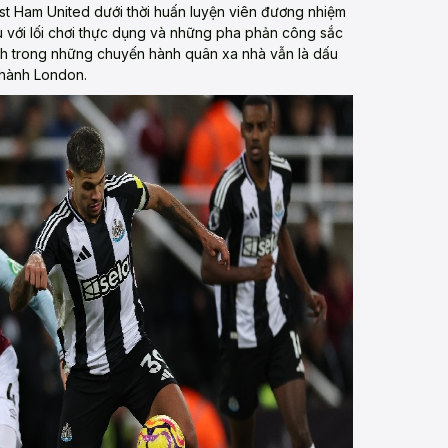
t Ham United dưới thời huấn luyện viên đương nhiệm
u với lối chơi thực dụng và những pha phản công sắc
ịnh trong những chuyến hành quân xa nhà vẫn là dấu
 thành London.