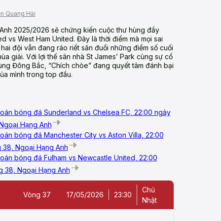
n Quang Hải
Anh 2025/2026 sẽ chứng kiến cuộc thư hùng đầy
d vs West Ham United. Đây là thời điểm mà mọi sai
ả hai đội vẫn đang ráo riết săn đuổi những điểm số cuối
a giải. Với lợi thế sân nhà St James’ Park cùng sự cổ
ùng Đông Bắc, “Chích chòe” đang quyết tâm đánh bại
của mình trong top đầu.
đoán bóng đá Sunderland vs Chelsea FC, 22:00 ngày
 Ngoại Hạng Anh
oán bóng đá Manchester City vs Aston Villa, 22:00
 38, Ngoại Hạng Anh
đoán bóng đá Fulham vs Newcastle United, 22:00
g 38, Ngoại Hạng Anh
Chủ
Vòng 37
17/05/2026
23:30
Nhật