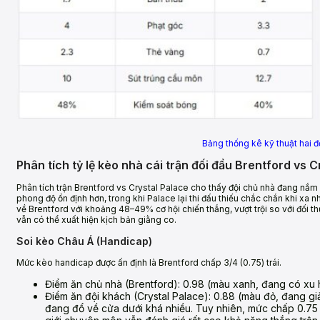
Bảng thống kê kỹ thuật hai đ
Phân tích tỷ lệ kèo nhà cái trận đối đầu Brentford vs C
Phân tích trận Brentford vs Crystal Palace cho thấy đội chủ nhà đang nắm 
phong độ ổn định hơn, trong khi Palace lại thi đấu thiếu chắc chắn khi xa 
về Brentford với khoảng 48–49% cơ hội chiến thắng, vượt trội so với đối th
vẫn có thể xuất hiện kịch bản giằng co.
Soi kèo Châu Á (Handicap)
Mức kèo handicap được ấn định là Brentford chấp 3/4 (0.75) trái.
Điểm ăn chủ nhà (Brentford): 0.98 (màu xanh, đang có xu 
Điểm ăn đội khách (Crystal Palace): 0.88 (màu đỏ, đang g
đang đổ về cửa dưới khá nhiều. Tuy nhiên, mức chấp 0.75 