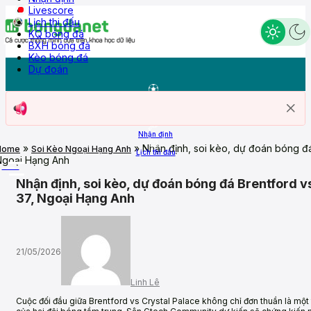
Livescore
Lịch thi đấu
KQ bóng đá
Dự đoán
BXH bóng đá
Nhận định
Livescore
Lịch thi đấu
KQ Bóng đá
BXH
Kèo bóng đá
Kèo bóng đá
Dự đoán
Trang chủ
ASEAN Cup 26
Nhận định
»
»
Nhận định, soi kèo, dự đoán bóng đá
Home
Soi Kèo Ngoại Hạng Anh
Lịch thi đấu
Ngoại Hạng Anh
More
Nhận định, soi kèo, dự đoán bóng đá Brentford 
37, Ngoại Hạng Anh
21/05/2026
Linh Lê
Cuộc đối đầu giữa Brentford vs Crystal Palace không chỉ đơn thuần là một