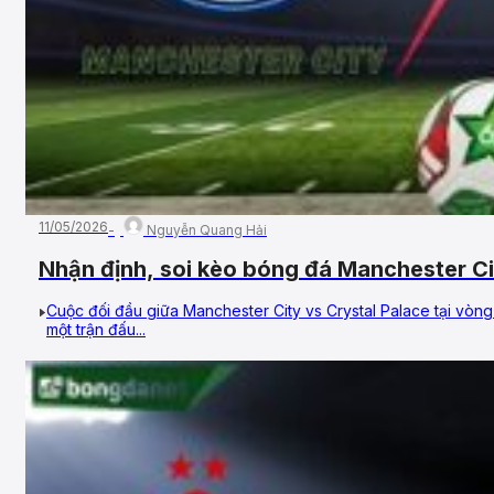
11/05/2026
Nguyễn Quang Hải
Nhận định, soi kèo bóng đá Manchester Ci
14/05/2026 – Vòng 31, Ngoại hạng Anh
Cuộc đối đầu giữa Manchester City vs Crystal Palace tại vòn
một trận đấu...