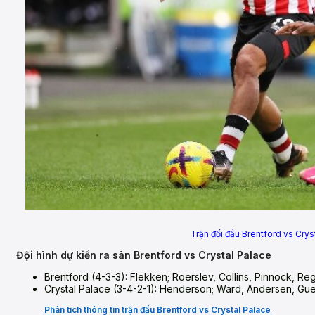
Trận đối đầu Brentford vs Crys
Đội hình dự kiến ra sân Brentford vs Crystal Palace
Brentford (4-3-3): Flekken; Roerslev, Collins, Pinnock, R
Crystal Palace (3-4-2-1): Henderson; Ward, Andersen, Gueh
Phân tích thông tin trận đấu Brentford vs Crystal Palace