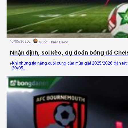
16/05/2026
Quốc Thiên Deco
Nhận định, soi kèo, dự đoán bóng đá Chel
20/05/2026 – Vòng 37, Ngoại Hạng Anh
Khi những tia nắng cuối cùng của mùa giải 2025/2026 dần tắt
20/05...