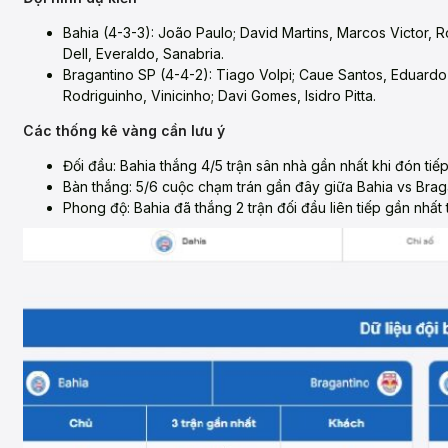
Bahia (4-3-3): João Paulo; David Martins, Marcos Victor,
Dell, Everaldo, Sanabria.
Bragantino SP (4-4-2): Tiago Volpi; Caue Santos, Eduardo
Rodriguinho, Vinicinho; Davi Gomes, Isidro Pitta.
Các thống kê vàng cần lưu ý
Đối đầu: Bahia thắng 4/5 trận sân nhà gần nhất khi đón tiế
Bàn thắng: 5/6 cuộc chạm trán gần đây giữa Bahia vs Braga
Phong độ: Bahia đã thắng 2 trận đối đầu liên tiếp gần nhất t