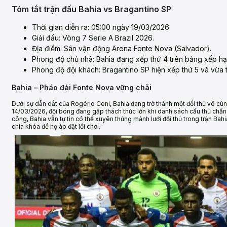
Tóm tắt trận đấu Bahia vs Bragantino SP
Thời gian diễn ra: 05:00 ngày 19/03/2026.
Giải đấu: Vòng 7 Serie A Brazil 2026.
Địa điểm: Sân vận động Arena Fonte Nova (Salvador).
Phong độ chủ nhà: Bahia đang xếp thứ 4 trên bảng xếp hạ
Phong độ đội khách: Bragantino SP hiện xếp thứ 5 và vừa t
Bahia – Pháo đài Fonte Nova vững chãi
Dưới sự dẫn dắt của Rogério Ceni, Bahia đang trở thành một đối thủ vô cùn
14/03/2026, đội bóng đang gặp thách thức lớn khi danh sách cầu thủ chấn 
công, Bahia vẫn tự tin có thể xuyên thủng mành lưới đối thủ trong trận Bah
chìa khóa để họ áp đặt lối chơi.