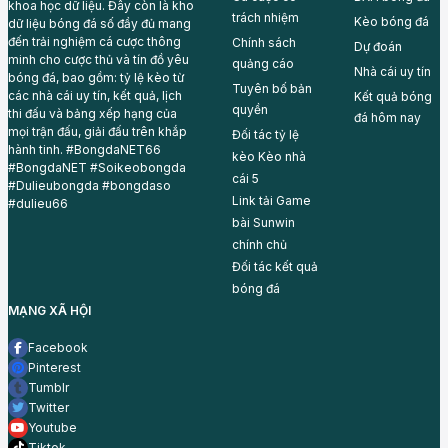
khoa học dữ liệu. Đây còn là kho
trách nhiệm
Kèo bóng đá
dữ liệu bóng đá số đầy đủ mang
đến trải nghiệm cá cược thông
Chính sách
Dự đoán
minh cho cược thủ và tín đồ yêu
quảng cáo
Nhà cái uy tín
bóng đá, bao gồm: tỷ lệ kèo từ
Tuyên bố bản
các nhà cái uy tín, kết quả, lịch
Kết quả bóng
quyền
thi đấu và bảng xếp hạng của
đá hôm nay
mọi trận đấu, giải đấu trên khắp
Đối tác tỷ lệ
hành tinh. #BongdaNET66
kèo
Kèo nhà
#BongdaNET #Soikeobongda
cái 5
#Dulieubongda #bongdaso
Link tải Game
#dulieu66
bài
Sunwin
chính chủ
Đối tác
kết quả
bóng đá
MẠNG XÃ HỘI
Facebook
Pinterest
Tumblr
Twitter
Youtube
Tiktok