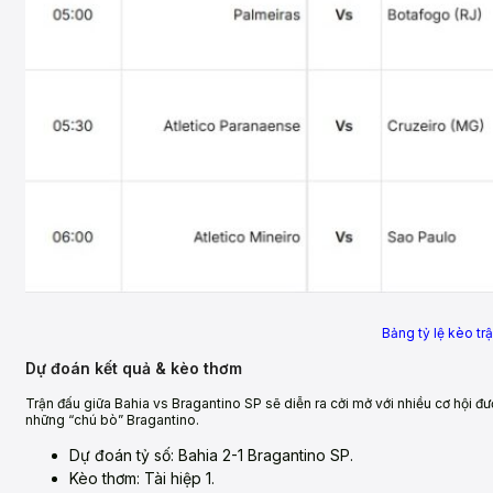
Bảng tỷ lệ kèo trậ
Dự đoán kết quả & kèo thơm
Trận đấu giữa Bahia vs Bragantino SP sẽ diễn ra cởi mở với nhiều cơ hội đượ
những “chú bò” Bragantino.
Dự đoán tỷ số: Bahia 2-1 Bragantino SP.
Kèo thơm: Tài hiệp 1.