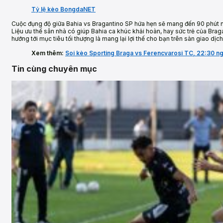
Tỷ lệ kèo BongdaNET
Cuộc đụng độ giữa Bahia vs Bragantino SP hứa hẹn sẽ mang đến 90 phút 
Liệu ưu thế sân nhà có giúp Bahia ca khúc khải hoàn, hay sức trẻ của Bra
hướng tới mục tiêu tối thượng là mang lại lợi thế cho bạn trên sàn giao dịc
Xem thêm:
Soi kèo Sporting Braga vs Ferencvarosi TC, 22:30 n
Tin cùng chuyên mục