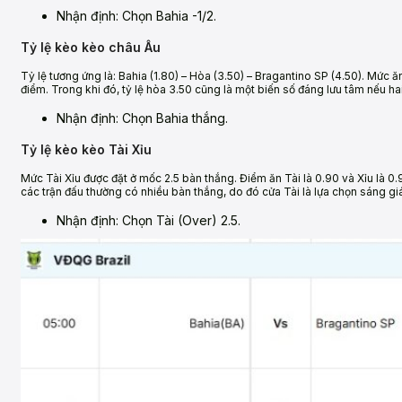
Nhận định: Chọn Bahia -1/2.
Tỷ lệ kèo kèo châu Âu
Tỷ lệ tương ứng là: Bahia (1.80) – Hòa (3.50) – Bragantino SP (4.50). Mức 
điểm. Trong khi đó, tỷ lệ hòa 3.50 cũng là một biến số đáng lưu tâm nếu hai
Nhận định: Chọn Bahia thắng.
Tỷ lệ kèo kèo Tài Xỉu
Mức Tài Xỉu được đặt ở mốc 2.5 bàn thắng. Điểm ăn Tài là 0.90 và Xỉu là 0
các trận đấu thường có nhiều bàn thắng, do đó cửa Tài là lựa chọn sáng gi
Nhận định: Chọn Tài (Over) 2.5.