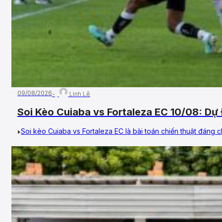
09/08/2026
Linh Lê
Soi Kèo Cuiaba vs Fortaleza EC 10/08: Dự 
Soi kèo Cuiaba vs Fortaleza EC là bài toán chiến thuật đáng ch