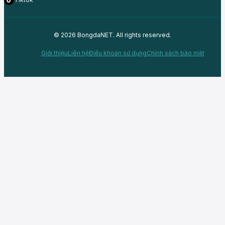
© 2026 BongdaNET. All rights reserved.
Giới thiệu
Liên hệ
Điều khoản sử dụng
Chính sách bảo mật