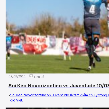
09/08/2026
Linh Lê
Soi Kèo Novorizontino vs Juventude 10/08
Serie B
Soi kèo Novorizontino vs Juventude là tâm điểm chú ý trong v
giờ Việt...