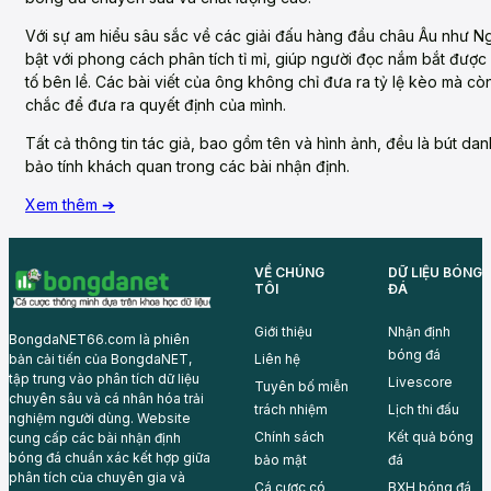
Với sự am hiểu sâu sắc về các giải đấu hàng đầu châu Âu như Ng
bật với phong cách phân tích tỉ mỉ, giúp người đọc nắm bắt đượ
tố bên lề. Các bài viết của ông không chỉ đưa ra tỷ lệ kèo mà cò
chắc để đưa ra quyết định của mình.
Tất cả thông tin tác giả, bao gồm tên và hình ảnh, đều là bút d
bảo tính khách quan trong các bài nhận định.
Xem thêm ➔
VỀ CHÚNG
DỮ LIỆU BÓNG
TÔI
ĐÁ
Giới thiệu
Nhận định
BongdaNET66.com là phiên
bóng đá
Liên hệ
bản cải tiến của BongdaNET,
tập trung vào phân tích dữ liệu
Livescore
Tuyên bố miễn
chuyên sâu và cá nhân hóa trải
trách nhiệm
Lịch thi đấu
nghiệm người dùng. Website
Chính sách
Kết quả bóng
cung cấp các bài nhận định
bóng đá chuẩn xác kết hợp giữa
bảo mật
đá
phân tích của chuyên gia và
Cá cược có
BXH bóng đá