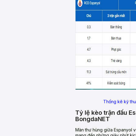
Thống kê kỹ thu
Tỷ lệ kèo trận đấu Es
BongdaNET
Màn thư hùng giữa Espanyol vs
mang đến những giây phút kịch 