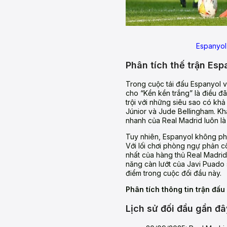
Espanyol
Phân tích thế trận Esp
Trong cuộc tái đấu Espanyol vs
cho “Kền kền trắng” là điều đ
trội với những siêu sao có khả
Júnior và Jude Bellingham. Kh
nhanh của Real Madrid luôn là
Tuy nhiên, Espanyol không phải
Với lối chơi phòng ngự phản c
nhất của hàng thủ Real Madrid
năng càn lướt của Javi Puado s
điểm trong cuộc đối đầu này.
Phân tích thông tin trận đấ
Lịch sử đối đầu gần đ