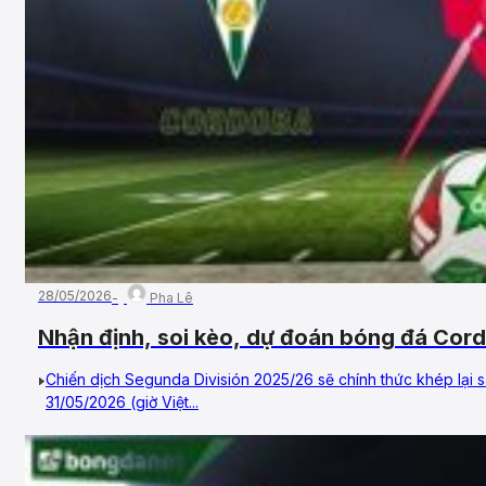
28/05/2026
Pha Lê
Nhận định, soi kèo, dự đoán bóng đá Cor
– Vòng 42, Hạng 2 Tây Ban Nha
Chiến dịch Segunda División 2025/26 sẽ chính thức khép lại
31/05/2026 (giờ Việt...