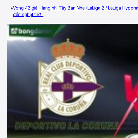
31/05/2026 – Vòng 42, Hạng 2 Tây Ban Nh
Vòng 42 giải Hạng nhì Tây Ban Nha (LaLiga 2 / LaLiga Hyper
đến nghẹt thở...