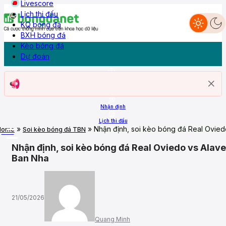
Livescore
Lịch thi đấu
KQ bóng đá
Dự đoán
BXH bóng đá
Nhận định
Livescore
Lịch thi đấu
KQ Bóng đá
BXH
Kèo bóng đá
Kèo bóng đá
Dự đoán
Trang chủ
ASEAN Cup 26
Nhận định
Lịch thi đấu
»
»
Nhận định, soi kèo bóng đá Real Ovie
Home
Soi kèo bóng đá TBN
More
Nhận định, soi kèo bóng đá Real Oviedo vs Ala
Ban Nha
21/05/2026
Quang Minh