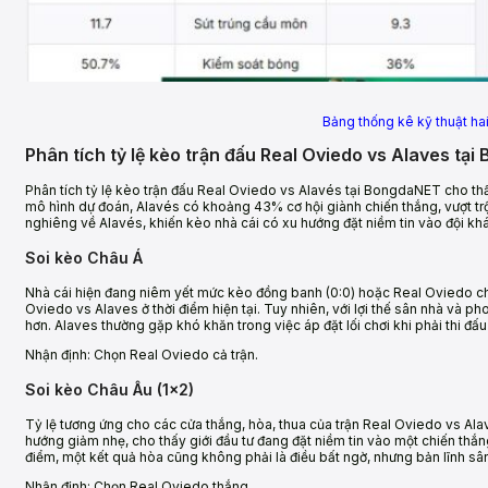
Bảng thống kê kỹ thuật ha
Phân tích tỷ lệ kèo trận đấu Real Oviedo vs Alaves tạ
Phân tích tỷ lệ kèo trận đấu Real Oviedo vs Alavés tại BongdaNET cho th
mô hình dự đoán, Alavés có khoảng 43% cơ hội giành chiến thắng, vượt tr
nghiêng về Alavés, khiến kèo nhà cái có xu hướng đặt niềm tin vào đội kh
Soi kèo Châu Á
Nhà cái hiện đang niêm yết mức kèo đồng banh (0:0) hoặc Real Oviedo chấp
Oviedo vs Alaves ở thời điểm hiện tại. Tuy nhiên, với lợi thế sân nhà và p
hơn. Alaves thường gặp khó khăn trong việc áp đặt lối chơi khi phải thi đấu
Nhận định: Chọn Real Oviedo cả trận.
Soi kèo Châu Âu (1×2)
Tỷ lệ tương ứng cho các cửa thắng, hòa, thua của trận Real Oviedo vs Alav
hướng giảm nhẹ, cho thấy giới đầu tư đang đặt niềm tin vào một chiến thắn
điểm, một kết quả hòa cũng không phải là điều bất ngờ, nhưng bản lĩnh sâ
Nhận định: Chọn Real Oviedo thắng.