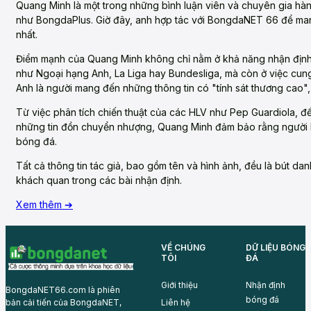
Quang Minh là một trong những bình luận viên và chuyên gia hàng
như BongdaPlus. Giờ đây, anh hợp tác với BongdaNET 66 để mang
nhất.
Điểm mạnh của Quang Minh không chỉ nằm ở khả năng nhận định b
như Ngoại hạng Anh, La Liga hay Bundesliga, mà còn ở việc cun
Anh là người mang đến những thông tin có "tính sát thương cao",
Từ việc phân tích chiến thuật của các HLV như Pep Guardiola, đế
những tin đồn chuyển nhượng, Quang Minh đảm bảo rằng người hâ
bóng đá.
Tất cả thông tin tác giả, bao gồm tên và hình ảnh, đều là bút da
khách quan trong các bài nhận định.
Xem thêm ➔
VỀ CHÚNG
DỮ LIỆU BÓNG
TÔI
ĐÁ
Giới thiệu
Nhận định
BongdaNET66.com là phiên
bóng đá
Liên hệ
bản cải tiến của BongdaNET,