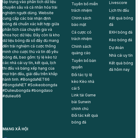
tập trung vào phân tích dữ liệu
Livescore
Tuyên bố miễn
chuyên sâu và cá nhân hóa trải
trách nhiệm
Lịch thi đấu
nghiệm người dùng. Website
Chính sách
Kết quả bóng
cung cấp các bài nhận định
bóng đá chuẩn xác kết hợp giữa
bảo mật
đá
phân tích của chuyên gia và
Cá cược có
BXH bóng đá
khoa học dữ liệu. Đây còn là kho
trách nhiệm
Kèo bóng đá
dữ liệu bóng đá số đầy đủ mang
đến trải nghiệm cá cược thông
Chính sách
Dự đoán
minh cho cược thủ và tín đồ yêu
quảng cáo
Nhà cái uy tín
bóng đá, bao gồm: tỷ lệ kèo từ
Tuyên bố bản
các nhà cái uy tín, kết quả, lịch
Kết quả bóng
quyền
thi đấu và bảng xếp hạng của
đá hôm nay
mọi trận đấu, giải đấu trên khắp
Đối tác tỷ lệ
hành tinh. #BongdaNET66
kèo
Kèo nhà
#BongdaNET #Soikeobongda
cái 5
#Dulieubongda #bongdaso
Link tải Game
#dulieu66
bài
Sunwin
chính chủ
Đối tác
kết quả
bóng đá
MẠNG XÃ HỘI