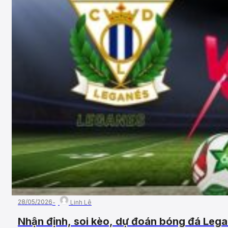
28/05/2026
Linh Lê
Nhận định, soi kèo, dự đoán bóng đá Leg