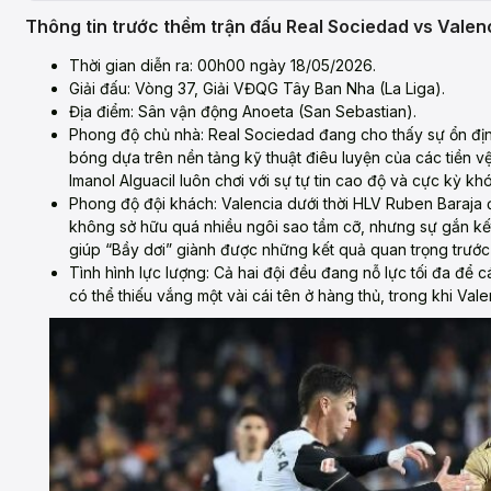
Thông tin trước thềm trận đấu Real Sociedad vs Valen
Thời gian diễn ra: 00h00 ngày 18/05/2026.
Giải đấu: Vòng 37, Giải VĐQG Tây Ban Nha (La Liga).
Địa điểm: Sân vận động Anoeta (San Sebastian).
Phong độ chủ nhà: Real Sociedad đang cho thấy sự ổn định
bóng dựa trên nền tảng kỹ thuật điêu luyện của các tiền vệ 
Imanol Alguacil luôn chơi với sự tự tin cao độ và cực kỳ khó
Phong độ đội khách: Valencia dưới thời HLV Ruben Baraja đ
không sở hữu quá nhiều ngôi sao tầm cỡ, nhưng sự gắn kết
giúp “Bầy dơi” giành được những kết quả quan trọng trước 
Tình hình lực lượng: Cả hai đội đều đang nỗ lực tối đa để c
có thể thiếu vắng một vài cái tên ở hàng thủ, trong khi Vale