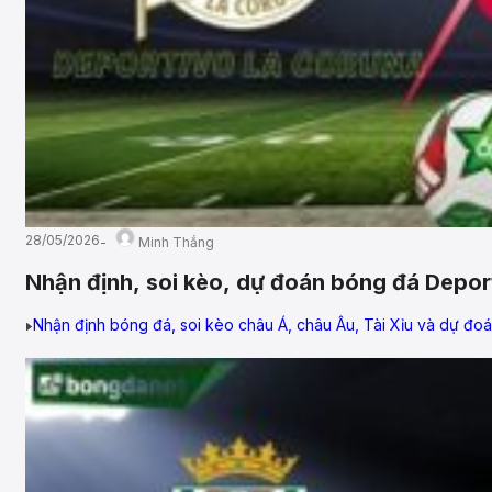
28/05/2026
Minh Thắng
Nhận định, soi kèo, dự đoán bóng đá Depor
31/05/2026 – Vòng 42, Hạng 2 Tây Ban Nh
Nhận định bóng đá, soi kèo châu Á, châu Âu, Tài Xỉu và dự đoán