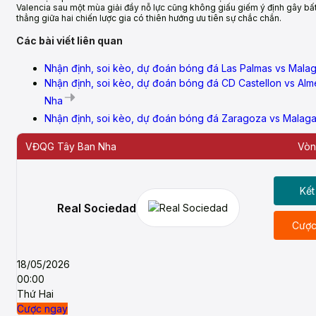
Valencia sau một mùa giải đầy nỗ lực cũng không giấu giếm ý định gây b
thẳng giữa hai chiến lược gia có thiên hướng ưu tiên sự chắc chắn.
Các bài viết liên quan
Nhận định, soi kèo, dự đoán bóng đá Las Palmas vs Mala
Nhận định, soi kèo, dự đoán bóng đá CD Castellon vs Al
Nha
Nhận định, soi kèo, dự đoán bóng đá Zaragoza vs Malaga
VĐQG Tây Ban Nha
Vòn
Kết
Real Sociedad
Cược
18/05/2026
00:00
Thứ Hai
Cược ngay