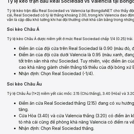
Tỷ lệ kèo trận đấu Real Sociedad vs Valencia tại Bon
Tỷ lệ kèo trận đấu Real Sociedad vs Valencia tại BongdaNET cho thấy độ
cái, Real Sociedad có tỷ lệ thắng khoảng 2.00, trong khi Valencia dao độ
vẫn là cặp đấu khó lường khi hai đội thường chơi khá cân bằng trong những
Soi kèo Châu Á
Tỷ lệ kèo Châu Á được niêm yết ở mức Real Sociedad chấp 1/4 (0.25) trái.
Điểm ăn của đội cửa trên Real Sociedad là 0.90 (màu đỏ, 
Điểm ăn của đội cửa dưới Valencia là 0.95 (màu xanh, đang
tốt trên sân nhà như Sociedad. Tuy nhiên, việc điểm ăn 
cao khả năng giành chiến thắng tối thiểu của đội bóng xứ
Nhận định: Chọn Real Sociedad (-1/4).
Soi kèo Châu Âu
Tỷ lệ Châu Âu (1×2) niêm yết các mốc: 2.15 (Chủ thắng), 3.40 (Hòa) và 3.2
Điểm ăn cửa Real Sociedad thắng (2.15) đang có xu hướng
tăng.
Cửa Hòa (3.40) và cửa Valencia thắng (3.20) có điểm ăn 
tỏ nhà cái cũng đề phòng khả năng Valencia có điểm ra về
Nhận định: Chọn Real Sociedad thắng.