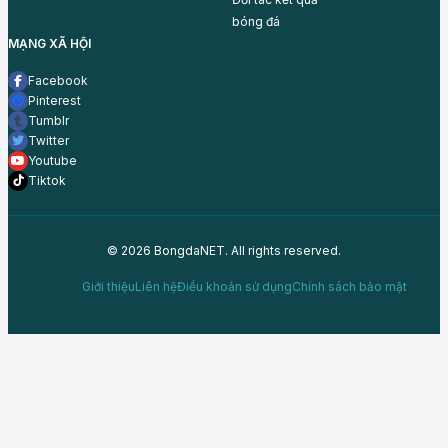
bóng đá
MẠNG XÃ HỘI
Facebook
Pinterest
Tumblr
Twitter
Youtube
Tiktok
© 2026 BongdaNET. All rights reserved.
Giới thiệu
Liên hệ
Điều khoản sử dụng
Chính sách bảo mật