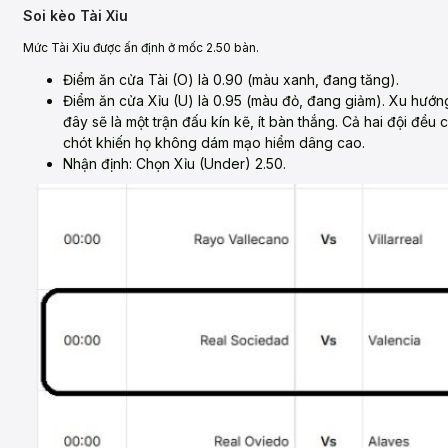
Soi kèo Tài Xỉu
Mức Tài Xỉu được ấn định ở mốc 2.50 bàn.
Điểm ăn cửa Tài (O) là 0.90 (màu xanh, đang tăng).
Điểm ăn cửa Xỉu (U) là 0.95 (màu đỏ, đang giảm). Xu hướn
đây sẽ là một trận đấu kín kẽ, ít bàn thắng. Cả hai đội đều
chót khiến họ không dám mạo hiểm dâng cao.
Nhận định: Chọn Xỉu (Under) 2.50.