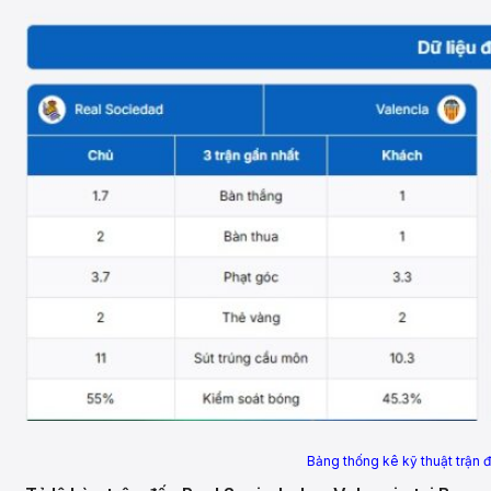
Bảng thống kê kỹ thuật trận 