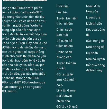
Giới thiệu
Nhận định
BongdaNET66.com là phiên
bóng đá
Liên hệ
bản cải tiến của BongdaNET,
tập trung vào phân tích dữ liệu
Livescore
Tuyên bố miễn
chuyên sâu và cá nhân hóa trải
trách nhiệm
Lịch thi đấu
nghiệm người dùng. Website
Chính sách
Kết quả bóng
cung cấp các bài nhận định
bóng đá chuẩn xác kết hợp giữa
bảo mật
đá
phân tích của chuyên gia và
Cá cược có
BXH bóng đá
khoa học dữ liệu. Đây còn là kho
trách nhiệm
Kèo bóng đá
dữ liệu bóng đá số đầy đủ mang
đến trải nghiệm cá cược thông
Chính sách
Dự đoán
minh cho cược thủ và tín đồ yêu
quảng cáo
Nhà cái uy tín
bóng đá, bao gồm: tỷ lệ kèo từ
Tuyên bố bản
các nhà cái uy tín, kết quả, lịch
Kết quả bóng
quyền
thi đấu và bảng xếp hạng của
đá hôm nay
mọi trận đấu, giải đấu trên khắp
Đối tác tỷ lệ
hành tinh. #BongdaNET66
kèo
Kèo nhà
#BongdaNET #Soikeobongda
cái 5
#Dulieubongda #bongdaso
Link tải Game
#dulieu66
bài
Sunwin
chính chủ
Đối tác
kết quả