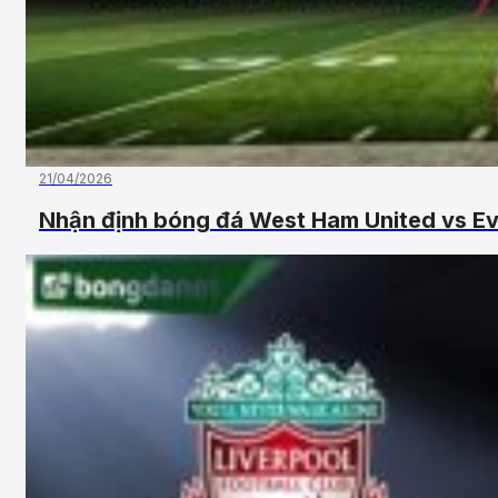
21/04/2026
Nhận định bóng đá West Ham United vs Ev