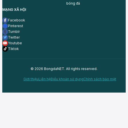
bóng đá
MẠNG XÃ HỘI
Facebook
Pinterest
Tumblr
Twitter
Youtube
Tiktok
© 2026 BongdaNET. All rights reserved.
Giới thiệu
Liên hệ
Điều khoản sử dụng
Chính sách bảo mật