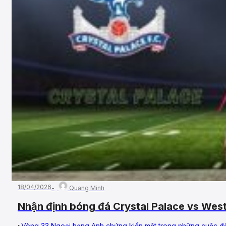
18/04/2026
Quang Minh
Nhận định bóng đá Crystal Palace vs West
Vòng 33 Ngoại hạng Anh chứng kiến một trong những cuộc đối