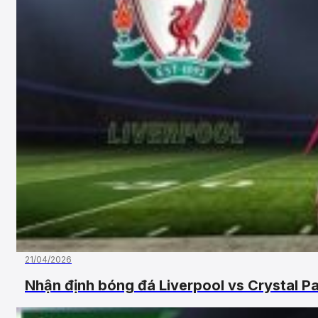
21/04/2026
Nhận định bóng đá Liverpool vs Crystal 