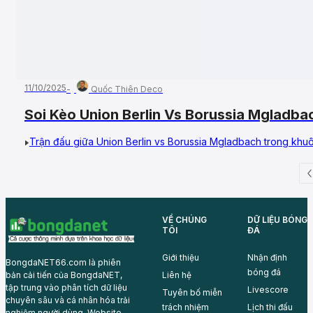
11/10/2025
Quốc Thiên Deco
Soi Kèo Union Berlin Vs Borussia Mgladb
Trận đấu giữa Union Berlin vs Borussia Mgladbach trong khuôn
VỀ CHÚNG
DỮ LIỆU BÓNG
TÔI
ĐÁ
Giới thiệu
Nhận định
BongdaNET66.com là phiên
bóng đá
Liên hệ
bản cải tiến của BongdaNET,
tập trung vào phân tích dữ liệu
Livescore
Tuyên bố miễn
chuyên sâu và cá nhân hóa trải
trách nhiệm
Lịch thi đấu
nghiệm người dùng. Website