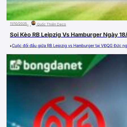
11/10/2025
Quốc Thiên Deco
Soi Kèo RB Leipzig Vs Hamburger Ngày 18
Cuộc đối đầu giữa RB Leipzig vs Hamburger tại VĐQG Đức ngày