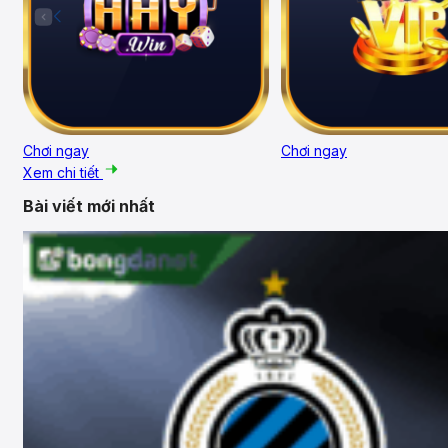
Chơi ngay
Chơi ngay
Xem chi tiết
Bài viết mới nhất