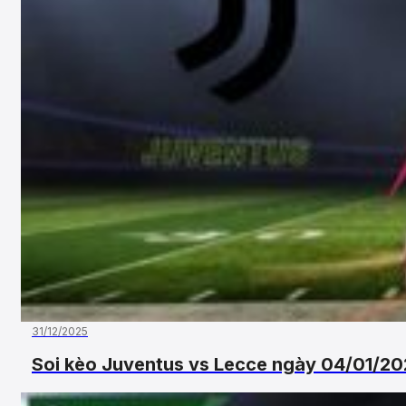
31/12/2025
Soi kèo Juventus vs Lecce ngày 04/01/2