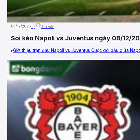
05/12/2025
Hư Vân
Soi kèo Napoli vs Juventus ngày 08/12/202
Giới thiệu trận đấu Napoli vs Juventus Cuộc đối đầu giữa Napoli