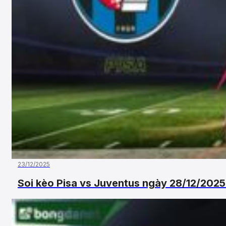
23/12/2025
Soi kèo Pisa vs Juventus ngày 28/12/202