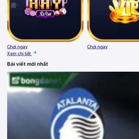
Chơi ngay
Chơi ngay
Xem chi tiết
Bài viết mới nhất