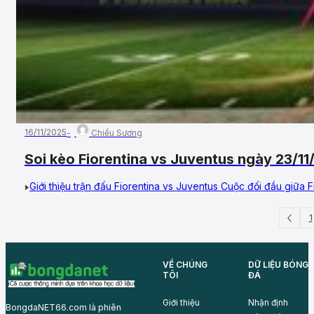
16/11/2025
Chiểu Sương
Soi kèo Fiorentina vs Juventus ngày 23/1
Giới thiệu trận đấu Fiorentina vs Juventus Cuộc đối đầu giữa F
1
VỀ CHÚNG
DỮ LIỆU BÓNG
TÔI
ĐÁ
Giới thiệu
Nhận định
BongdaNET66.com là phiên