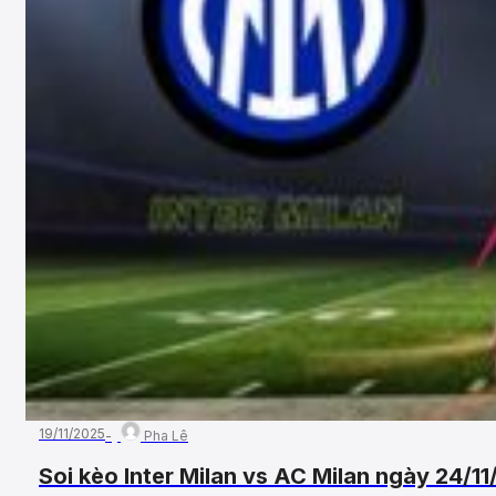
19/11/2025
Pha Lê
Soi kèo Inter Milan vs AC Milan ngày 24/