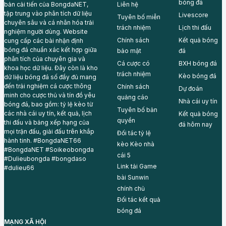
bóng đá
Liên hệ
bản cải tiến của BongdaNET,
tập trung vào phân tích dữ liệu
Livescore
Tuyên bố miễn
chuyên sâu và cá nhân hóa trải
trách nhiệm
Lịch thi đấu
nghiệm người dùng. Website
Chính sách
Kết quả bóng
cung cấp các bài nhận định
bóng đá chuẩn xác kết hợp giữa
bảo mật
đá
phân tích của chuyên gia và
Cá cược có
BXH bóng đá
khoa học dữ liệu. Đây còn là kho
trách nhiệm
Kèo bóng đá
dữ liệu bóng đá số đầy đủ mang
đến trải nghiệm cá cược thông
Chính sách
Dự đoán
minh cho cược thủ và tín đồ yêu
quảng cáo
Nhà cái uy tín
bóng đá, bao gồm: tỷ lệ kèo từ
Tuyên bố bản
các nhà cái uy tín, kết quả, lịch
Kết quả bóng
quyền
thi đấu và bảng xếp hạng của
đá hôm nay
mọi trận đấu, giải đấu trên khắp
Đối tác tỷ lệ
hành tinh. #BongdaNET66
kèo
Kèo nhà
#BongdaNET #Soikeobongda
cái 5
#Dulieubongda #bongdaso
Link tải Game
#dulieu66
bài
Sunwin
chính chủ
Đối tác
kết quả
bóng đá
MẠNG XÃ HỘI