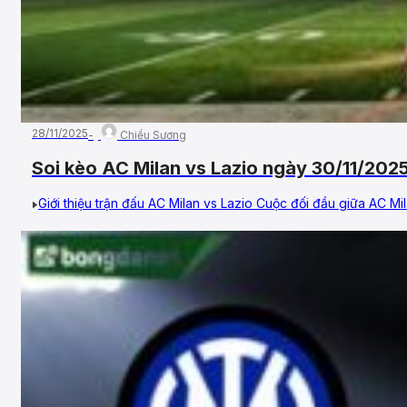
28/11/2025
Chiểu Sương
Soi kèo AC Milan vs Lazio ngày 30/11/20
Giới thiệu trận đấu AC Milan vs Lazio Cuộc đối đầu giữa AC Mi