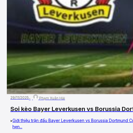
29/11/2025
Phạm Xuân Hải
Soi kèo Bayer Leverkusen vs Borussia Do
Giới thiệu trận đấu Bayer Leverkusen vs Borussia Dortmund 
hẹn...