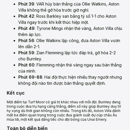
Phút 39
: VAR hủy bàn thắng của Ollie Watkins, Aston
Villa không thể gỡ hòa trước giờ nghỉ.
Phút 42
: Ross Barkley san bằng tỷ số 1-1 cho Aston
Villa ngay trước khi kết thúc hiệp một.
Phút 49
: Tyrone Mings nhận thẻ vàng, Aston Villa chịu
thêm áp lực.
Phút 56
: Ollie Watkins lập công, đưa Aston Villa vươn
lên dẫn 2-1.
Phút 59
: Zian Flemming lập tức đáp trả, gỡ hòa 2-2
cho Burnley.
Phút 60
: Flemming nhận thẻ vàng ngay sau bàn thắng
của mình.
Phút 69-88
: Hai đội thực hiện nhiều thay người nhưng
không đội nào tìm được bàn thắng quyết định.
Kết cục
Một điểm tại Turf Moor có giá trị khác nhau với mỗi đội. Burnley đang
trong cuộc đua trụ hạng căng thẳng, điểm số này giúp Burnley duy trì
hy vọng dù thời gian không còn nhiều. Trong khi đó, Aston Villa đánh
mất ba điểm quan trọng trong cuộc đua giành suất dự cúp châu Âu
mùa tới, một kết quả đáng tiếc cho đội bóng của Unai Emery.
Toàn bộ diễn biến