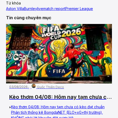
Từ khóa
Aston Villa
Burnley
live
match report
Premier League
Tin cùng chuyên mục
03/08/2026
Quốc Thiên Deco
Kèo thơm 04/08: Hôm nay tạm chưa có
kèo đạt chuẩn
Kèo thơm 04/08: Hôm nay tạm chưa có kèo đạt chuẩn
Phân tích thống kê BongdaNET (ELO+xG+thị trường),
KHÔNG phải lời khuyên đặt cược Hệ...