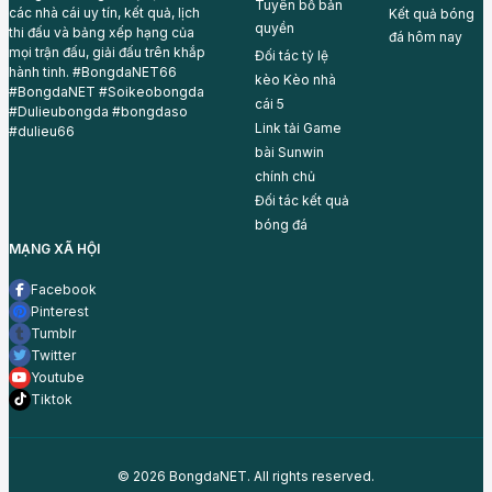
Tuyên bố bản
các nhà cái uy tín, kết quả, lịch
Kết quả bóng
quyền
thi đấu và bảng xếp hạng của
đá hôm nay
mọi trận đấu, giải đấu trên khắp
Đối tác tỷ lệ
hành tinh. #BongdaNET66
kèo
Kèo nhà
#BongdaNET #Soikeobongda
cái 5
#Dulieubongda #bongdaso
Link tải Game
#dulieu66
bài
Sunwin
chính chủ
Đối tác
kết quả
bóng đá
MẠNG XÃ HỘI
Facebook
Pinterest
Tumblr
Twitter
Youtube
Tiktok
© 2026 BongdaNET. All rights reserved.