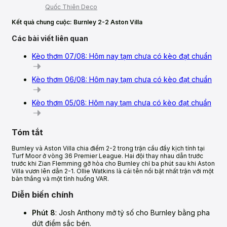
Quốc Thiên Deco
Kết quả chung cuộc: Burnley 2-2 Aston Villa
Các bài viết liên quan
Kèo thơm 07/08: Hôm nay tạm chưa có kèo đạt chuẩn
Kèo thơm 06/08: Hôm nay tạm chưa có kèo đạt chuẩn
Kèo thơm 05/08: Hôm nay tạm chưa có kèo đạt chuẩn
Tóm tắt
Burnley và Aston Villa chia điểm 2-2 trong trận cầu đầy kịch tính tại
Turf Moor ở vòng 36 Premier League. Hai đội thay nhau dẫn trước
trước khi Zian Flemming gỡ hòa cho Burnley chỉ ba phút sau khi Aston
Villa vươn lên dẫn 2-1. Ollie Watkins là cái tên nổi bật nhất trận với một
bàn thắng và một tình huống VAR.
Diễn biến chính
Phút 8
: Josh Anthony mở tỷ số cho Burnley bằng pha
dứt điểm sắc bén.