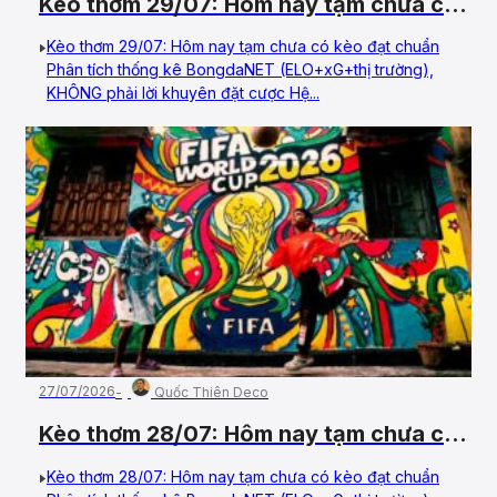
Kèo thơm 29/07: Hôm nay tạm chưa có
kèo đạt chuẩn
Kèo thơm 29/07: Hôm nay tạm chưa có kèo đạt chuẩn
Phân tích thống kê BongdaNET (ELO+xG+thị trường),
KHÔNG phải lời khuyên đặt cược Hệ...
27/07/2026
Quốc Thiên Deco
Kèo thơm 28/07: Hôm nay tạm chưa có
kèo đạt chuẩn
Kèo thơm 28/07: Hôm nay tạm chưa có kèo đạt chuẩn