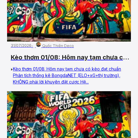
31/07/2026
Quốc Thiên Deco
Kèo thơm 01/08: Hôm nay tạm chưa có
kèo đạt chuẩn
Kèo thơm 01/08: Hôm nay tạm chưa có kèo đạt chuẩn
Phân tích thống kê BongdaNET (ELO+xG+thị trường),
KHÔNG phải lời khuyên đặt cược Hệ...