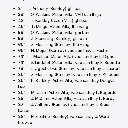
8′
— J. Anthony (Burnley) ghi bàn
39′
— O. Watkins (Aston Villa) VAR can thiệp
42′
— R. Barkley (Aston Villa) ghi bàn
49′
— T. Mings (Aston Villa) thẻ vàng
56′
— O. Watkins (Aston Villa) ghi bàn
59′
— Z. Flemming (Burnley) ghi bàn
60′
— Z. Flemming (Burnley) thẻ vàng
69′
— H. Mejbri (Burnley) vào sân thay L. Foster
74′
— I. Maatsen (Aston Villa) vào sân thay L. Digne
74′
— V. Lindelof (Aston Villa) vào sân thay E. Buendia
79′
— L. Ugochukwu (Burnley) vào sân thay J. Laurent
80′
— Z. Flemming (Burnley) vào sân thay Z. Amdouni
80′
— R. Barkley (Aston Villa) vào sân thay Douglas
Luiz
80′
— M. Cash (Aston Villa) vào sân thay L. Bogarde
85′
— J. McGinn (Aston Villa) vào sân thay L. Bailey
87′
— J. Anthony (Burnley) vào sân thay J. Bruun
Larsen
88′
— Florentino (Burnley) vào sân thay J. Ward-
Prowse