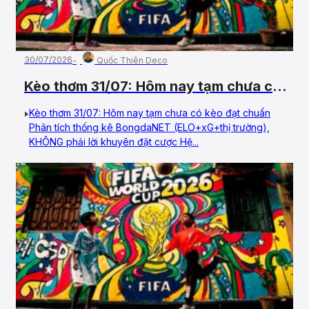
30/07/2026
Quốc Thiên Deco
Kèo thơm 31/07: Hôm nay tạm chưa có
kèo đạt chuẩn
Kèo thơm 31/07: Hôm nay tạm chưa có kèo đạt chuẩn
Phân tích thống kê BongdaNET (ELO+xG+thị trường),
KHÔNG phải lời khuyên đặt cược Hệ...