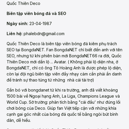
Quốc Thiên Deco
Biên tập viên bóng đá và SEO
Ngày sinh:
23-04-1987
Liên hệ:
phalebdn@gmail.com
Quốc Thiên Deco là biên tập viên bóng đá kiêm phụ trách
SEO tại BongdaNET. Fan BongdaNET chỉ biết đến anh với tên
SEO, nhưng từ khi phiên bản mới BongdaNET66 ra đời, Quốc
Thiên Deco mới dần lộ ... Avatar. ( Không phải lộ diện nha, ở
BongdaNET, chỉ có ông Tô Hoàng Anh là được phép lộ diện,
còn lại đội ngũ biên tập viên đầy nhạy cảm cần phải ẩn danh
để tránh sự thao túng từ những nhà cái tài trợ)
Gắn bó với bongdanet từ khi ra trường, anh đã viết khoảng
1500 bài về Ngoại hạng Anh, La Liga, Champions League và
World Cup. Sở trường: phân tích bằng "cái đầu' như đúng lối
chơi bóng của Deco. Giúp fan Việt tiếp cận với những khía
cạnh gai góc nhất của bóng đá quốc tế bằng ngòi bút bình
dân, dễ hiểu.