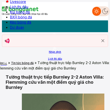
Livescore
Lịch thi đấu
KQ bóng đá
Dự đoán
BXH bóng đá
Nhận định
Livescore
Lịch thi đấu
KQ Bóng đá
BXH
Kèo bóng đá
Kèo bóng đá
Dự đoán
Trang chủ
ASEAN Cup 26
Nhận định
Lịch thi đấu
»
»
Tường thuật trực tiếp Burnley 2-2 Aston Villa:
Home
Tin tức bóng đá
More
Flemming cứu vãn một điểm quý giá cho Burnley
Tường thuật trực tiếp Burnley 2-2 Aston Villa:
Flemming cứu vãn một điểm quý giá cho
Burnley