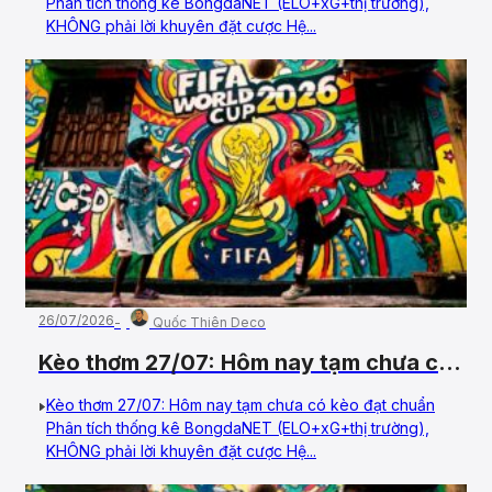
Phân tích thống kê BongdaNET (ELO+xG+thị trường),
KHÔNG phải lời khuyên đặt cược Hệ...
26/07/2026
Quốc Thiên Deco
Kèo thơm 27/07: Hôm nay tạm chưa có
kèo đạt chuẩn
Kèo thơm 27/07: Hôm nay tạm chưa có kèo đạt chuẩn
Phân tích thống kê BongdaNET (ELO+xG+thị trường),
KHÔNG phải lời khuyên đặt cược Hệ...