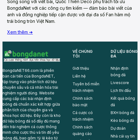
Song song với viết bài, Quốc Thiên Deco phụ trách tối ưu
BongdaNet với các công cụ tìm kiếm — đảm bảo bài viết của
anh và đồng nghiệp tiếp cận được với đại đa số Fan hâm mộ
trái bóng tròn Việt Nam.
Xem thêm ➔
VỀ CHÚNG
DỮ LIỆU BÓNG
TÔI
ĐÁ
Giới thiệu
Nhận định
BongdaNET66.com là phiên
bóng đá
Liên hệ
bản cải tiến của BongdaNET,
tập trung vào phân tích dữ liệu
Livescore
Tuyên bố miễn
chuyên sâu và cá nhân hóa trải
trách nhiệm
Lịch thi đấu
nghiệm người dùng. Website
Chính sách
Kết quả bóng
cung cấp các bài nhận định
bóng đá chuẩn xác kết hợp giữa
bảo mật
đá
phân tích của chuyên gia và
Cá cược có
BXH bóng đá
khoa học dữ liệu. Đây còn là kho
trách nhiệm
Kèo bóng đá
dữ liệu bóng đá số đầy đủ mang
đến trải nghiệm cá cược thông
Chính sách
Dự đoán
minh cho cược thủ và tín đồ yêu
quảng cáo
Nhà cái uy tín
bóng đá, bao gồm: tỷ lệ kèo từ