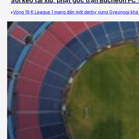
Soi kèo tài xỉu, phạt góc trận Bucheon F
Vòng 19 K League 1 mang đến một derby vùng Gyeonggi khá th