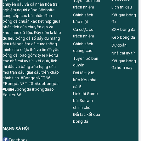
Tuyên bố miễn
chuyên sâu và cá nhân hóa trải
trách nhiệm
Lịch thi đấu
nghiệm người dùng. Website
Chính sách
Kết quả bóng
cung cấp các bài nhận định
bóng đá chuẩn xác kết hợp giữa
bảo mật
đá
phân tích của chuyên gia và
Cá cược có
BXH bóng đá
khoa học dữ liệu. Đây còn là kho
trách nhiệm
Kèo bóng đá
dữ liệu bóng đá số đầy đủ mang
đến trải nghiệm cá cược thông
Chính sách
Dự đoán
minh cho cược thủ và tín đồ yêu
quảng cáo
Nhà cái uy tín
bóng đá, bao gồm: tỷ lệ kèo từ
Tuyên bố bản
các nhà cái uy tín, kết quả, lịch
Kết quả bóng
quyền
thi đấu và bảng xếp hạng của
đá hôm nay
mọi trận đấu, giải đấu trên khắp
Đối tác tỷ lệ
hành tinh. #BongdaNET66
kèo
Kèo nhà
#BongdaNET #Soikeobongda
cái 5
#Dulieubongda #bongdaso
Link tải Game
#dulieu66
bài
Sunwin
chính chủ
Đối tác
kết quả
bóng đá
MẠNG XÃ HỘI
Facebook