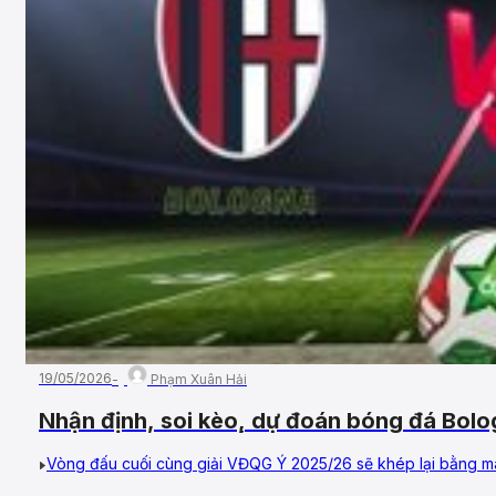
19/05/2026
Phạm Xuân Hải
Nhận định, soi kèo, dự đoán bóng đá Bolo
– Vòng 38, VĐQG Ý
Vòng đấu cuối cùng giải VĐQG Ý 2025/26 sẽ khép lại bằng màn 