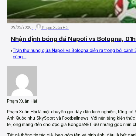
09/05/2026
Phạm Xuân Hải
Nhận định bóng đá Napoli vs Bologna, 01
Trận thư hùng giữa Napoli vs Bologna diễn ra trong bối cảnh
cùng....
Phạm Xuân Hải
Phạm Xuân Hải là một chuyên gia dày dặn kinh nghiệm, từng có 5 
Anh Quốc như SkySport và Footballnews. Với nền tảng kiến thức
tế, ông mang đến cho độc giả BongdaNET 66 những góc nhìn c
Tất cả thông tin tác giả, bao gồm tên và hình ảnh, đều là bút da