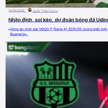
14/05/2026
Quốc Thiên Deco
Nhận định, soi kèo, dự đoán bóng đá Udi
– Vòng 37, VĐQG Ý
Vòng áp chót giải VĐQG Ý (Serie A) 2025/26 chứng kiến một c
Bluenergy...