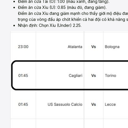
Điểm ăn cửa Tài (O): 1.00 (màu xanh, đang tăng).
Điểm ăn cửa Xỉu (U): 0.85 (màu đỏ, đang giảm).
Điểm ăn cửa Xỉu đang giảm mạnh cho thấy giới mộ điệu đa
trọng của vòng đấu áp chót khiến cả hai đội có khả năng 
Nhận định: Chọn Xỉu (Under) 2.25.