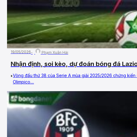
19/05/2026
Phạm Xuân Hải
Nhận định, soi kèo, dự đoán bóng đá Lazi
38, VĐQG Ý
Vòng đấu thứ 38 của Serie A mùa giải 2025/2026 chứng kiến mà
Olimpico....