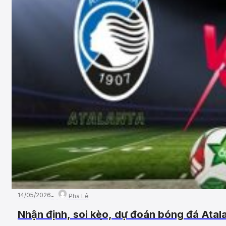
14/05/2026
Pha Lê
Nhận định, soi kèo, dự đoán bóng đá Ata
Vòng 37, VĐQG Ý