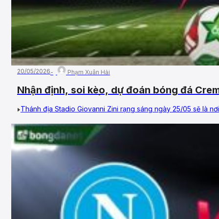
20/05/2026
Phạm Xuân Hải
Nhận định, soi kèo, dự đoán bóng đá Cre
Vòng 38, VĐQG Ý
Thánh địa Stadio Giovanni Zini rạng sáng ngày 25/05 sẽ là nơi