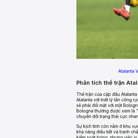
Atalanta 
Phân tích thế trận Ata
Thế trận của cặp đấu Atalanta
Atalanta với triết lý tấn công
sẽ phải đối mặt với một Bolog
Bologna thường được xem là “kh
chuyển đổi trạng thái cực nhan
Sự kịch tính còn nằm ở khu vực
khả năng điều tiết và tranh chấ
kiểm soát bóng, nhưng việc x