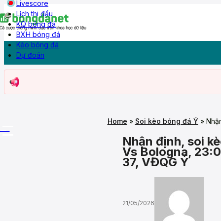
Livescore
Lịch thi đấu
KQ bóng đá
Dự đoán
BXH bóng đá
Nhận định
Livescore
Lịch thi đấu
KQ Bóng đá
BXH
Kèo bóng đá
Kèo bóng đá
Dự đoán
Home
»
Soi kèo bóng đá Ý
»
Nhận
More
Nhận định, soi k
Vs Bologna, 23:
37, VĐQG Ý
21/05/2026