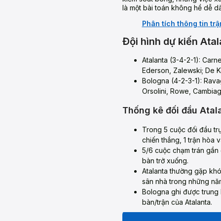
là một bài toán không hề dễ dà
Phân tích thông tin tr
Đội hình dự kiến Ata
Atalanta (3-4-2-1)
: Carne
Ederson, Zalewski; De K
Bologna (4-2-3-1): Ravag
Orsolini, Rowe, Cambiagh
Thống kê đối đầu Atal
Trong 5 cuộc đối đầu trự
chiến thắng, 1 trận hòa v
5/6 cuộc chạm trán gần đ
bàn trở xuống.
Atalanta thường gặp khó
sân nhà trong những nă
Bologna ghi được trung b
bàn/trận của Atalanta.