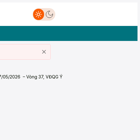
 17/05/2026 – Vòng 37, VĐQG Ý