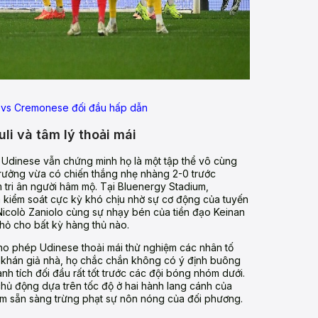
 vs Cremonese đối đầu hấp dẫn
li và tâm lý thoải mái
 Udinese vẫn chứng minh họ là một tập thể vô cùng
rưởng vừa có chiến thắng nhẹ nhàng 2-0 trước
 tri ân người hâm mộ. Tại Bluenergy Stadium,
 kiểm soát cực kỳ khó chịu nhờ sự cơ động của tuyến
icolò Zaniolo cùng sự nhạy bén của tiền đạo Keinan
nhỏ cho bất kỳ hàng thủ nào.
ho phép Udinese thoải mái thử nghiệm các nhân tố
ủa khán giả nhà, họ chắc chắn không có ý định buông
ành tích đối đầu rất tốt trước các đội bóng nhóm dưới.
ủ động dựa trên tốc độ ở hai hành lang cánh của
ểm sẵn sàng trừng phạt sự nôn nóng của đối phương.