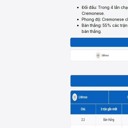
Đối đầu: Trong 4 lần chạ
Cremonese.
Phong độ: Cremonese chỉ
Bàn thắng: 55% các trận
bàn thắng.