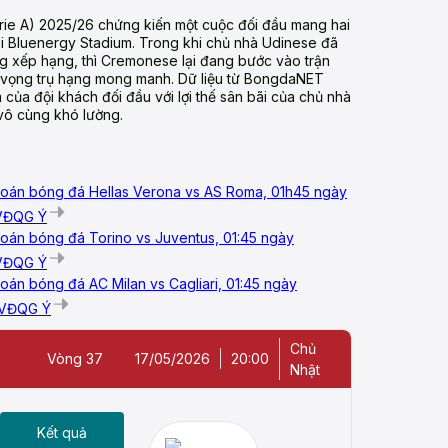
rie A) 2025/26 chứng kiến một cuộc đối đầu mang hai
tại Bluenergy Stadium. Trong khi chủ nhà Udinese đã
g xếp hạng, thì Cremonese lại đang bước vào trận
y vọng trụ hạng mong manh. Dữ liệu từ BongdaNET
 của đội khách đối đầu với lợi thế sân bãi của chủ nhà
vô cùng khó lường.
 đoán bóng đá Hellas Verona vs AS Roma, 01h45 ngày
 VĐQG Ý
đoán bóng đá Torino vs Juventus, 01:45 ngày
 VĐQG Ý
oán bóng đá AC Milan vs Cagliari, 01:45 ngày
 VĐQG Ý
Chủ
Vòng 37
17/05/2026
20:00
Nhật
Kết quả