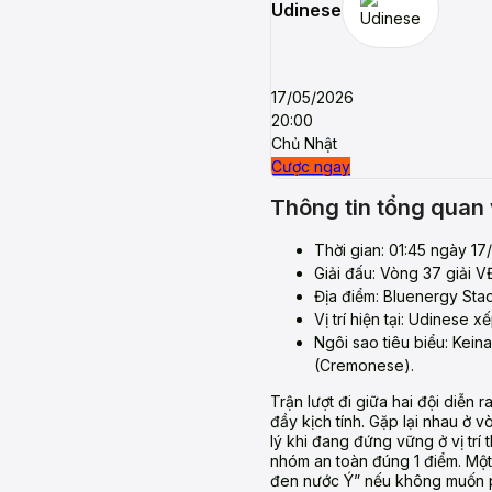
Udinese
17/05/2026
20:00
Chủ Nhật
Cược ngay
Thông tin tổng quan
Thời gian: 01:45 ngày 17
Giải đấu: Vòng 37 giải V
Địa điểm: Bluenergy Sta
Vị trí hiện tại: Udinese 
Ngôi sao tiêu biểu: Kein
(Cremonese).
Trận lượt đi giữa hai đội diễn 
đầy kịch tính. Gặp lại nhau ở 
lý khi đang đứng vững ở vị trí 
nhóm an toàn đúng 1 điểm. Một
đen nước Ý” nếu không muốn phả