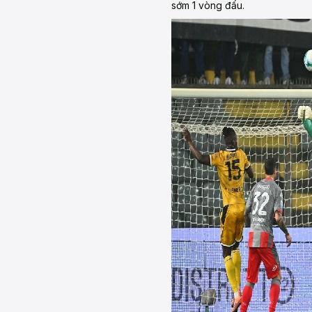
sớm 1 vòng đấu.