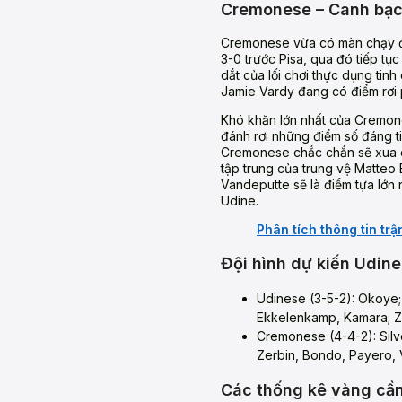
Cremonese – Canh bạc 
Cremonese vừa có màn chạy đà
3-0 trước Pisa, qua đó tiếp tụ
dắt của lối chơi thực dụng tin
Jamie Vardy đang có điểm rơi p
Khó khăn lớn nhất của Cremonese
đánh rơi những điểm số đáng t
Cremonese chắc chắn sẽ xua qu
tập trung của trung vệ Matteo 
Vandeputte sẽ là điểm tựa lớn 
Udine.
Phân tích thông tin t
Đội hình dự kiến Udin
Udinese (3-5-2): Okoye; 
Ekkelenkamp, Kamara; Za
Cremonese (4-4-2): Silves
Zerbin, Bondo, Payero, 
Các thống kê vàng cầ