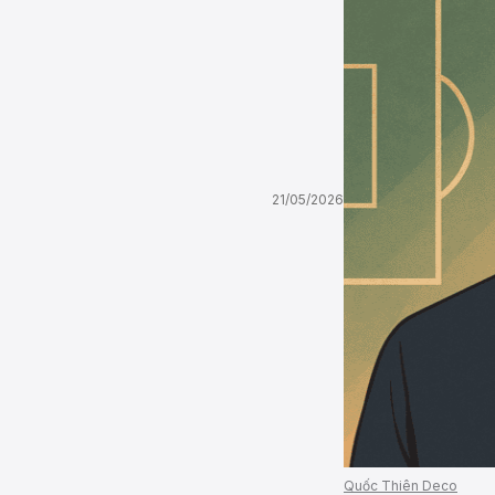
21/05/2026
Quốc Thiên Deco