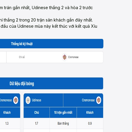
m trán gần nhất, Udinese thắng 2 và hòa 2 trước
 thắng 2 trong 20 trận sân khách gần đây nhất.
 đấu của Udinese mùa này kết thúc với kết quả Xỉu