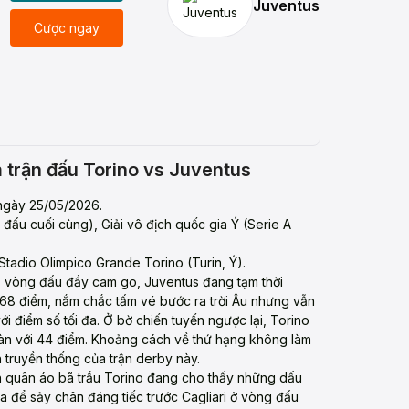
Juventus
Cược ngay
 trận đấu Torino vs Juventus
 ngày 25/05/2026.
đấu cuối cùng), Giải vô địch quốc gia Ý (Serie A
Stadio Olimpico Grande Torino (Turin, Ý).
a 37 vòng đấu đầy cam go, Juventus đang tạm thời
ới 68 điểm, nắm chắc tấm vé bước ra trời Âu nhưng vẫn
ới điểm số tối đa. Ở bờ chiến tuyến ngược lại, Torino
toàn với 44 điểm. Khoảng cách về thứ hạng không làm
ch truyền thống của trận derby này.
 quân áo bã trầu Torino đang cho thấy những dấu
a để sảy chân đáng tiếc trước Cagliari ở vòng đấu