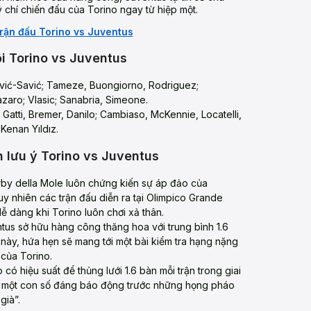
 chí chiến đấu của Torino ngay từ hiệp một.
trận đấu Torino vs Juventus
ội Torino vs Juventus
vić-Savić; Tameze, Buongiorno, Rodriguez;
 Lazaro; Vlasic; Sanabria, Simeone.
 Gatti, Bremer, Danilo; Cambiaso, McKennie, Locatelli,
 Kenan Yıldız.
 lưu ý Torino vs Juventus
by della Mole luôn chứng kiến sự áp đảo của
tuy nhiên các trận đấu diễn ra tại Olimpico Grande
ễ dàng khi Torino luôn chơi xả thân.
ntus sở hữu hàng công thăng hoa với trung bình 1.6
 này, hứa hẹn sẽ mang tới một bài kiểm tra hạng nặng
của Torino.
có hiệu suất để thủng lưới 1.6 bàn mỗi trận trong giai
, một con số đáng báo động trước những họng pháo
già”.