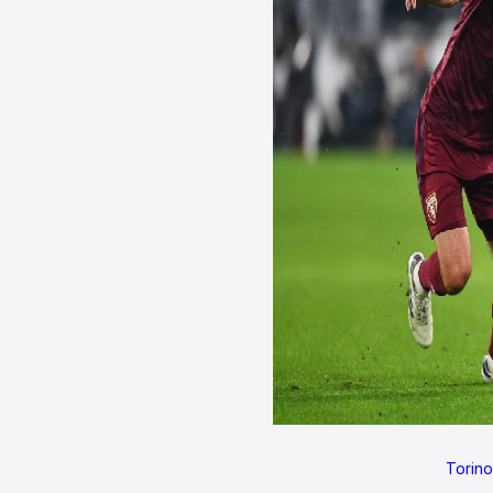
Torino