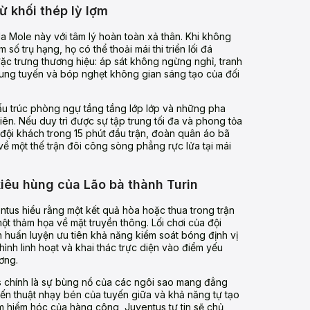
ừ khối thép lỳ lợm
la Mole này với tâm lý hoàn toàn xả thân. Khi không
số trụ hạng, họ có thể thoải mái thi triển lối đá
 trưng thương hiệu: áp sát không ngừng nghỉ, tranh
trung tuyến và bóp nghẹt không gian sáng tạo của đối
u trúc phòng ngự tầng tầng lớp lớp và những pha
n. Nếu duy trì được sự tập trung tối đa và phong tỏa
 đội khách trong 15 phút đầu trận, đoàn quân áo bã
ề một thế trận đôi công sòng phẳng rực lửa tại mái
iêu hùng của Lão bà thành Turin
ntus hiểu rằng một kết quả hòa hoặc thua trong trận
một thảm họa về mặt truyền thông. Lối chơi của đội
 huấn luyện ưu tiên khả năng kiểm soát bóng định vị
 hình linh hoạt và khai thác trực diện vào điểm yếu
ơng.
s chính là sự bùng nổ của các ngôi sao mang đẳng
iến thuật nhạy bén của tuyến giữa và khả năng tự tạo
m hiểm hóc của hàng công, Juventus tự tin sẽ chủ