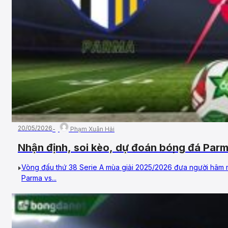
20/05/2026
Phạm Xuân Hải
Nhận định, soi kèo, dự đoán bóng đá Par
24/05/2026 – Vòng 38, VĐQG Ý
Vòng đấu thứ 38 Serie A mùa giải 2025/2026 đưa người hâm 
Parma vs...