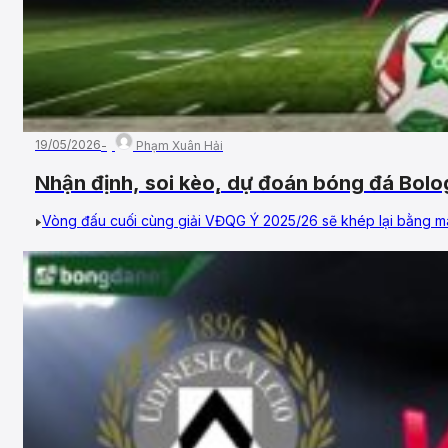
19/05/2026
Phạm Xuân Hải
Nhận định, soi kèo, dự đoán bóng đá Bolo
– Vòng 38, VĐQG Ý
Vòng đấu cuối cùng giải VĐQG Ý 2025/26 sẽ khép lại bằng màn 