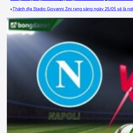
Vòng 38, VĐQG Ý
Thánh địa Stadio Giovanni Zini rạng sáng ngày 25/05 sẽ là nơi