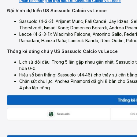
Phân tích thông tin trận đấu US Sassuolo Calcio vs Lecce
Đội hình dự kiến US Sassuolo Calcio vs Lecce
Sassuolo (4-3-3)
: Arijanet Muric; Fali Candé, Jay Idzes, S
Thorstvedt, Ismaël Koné; Domenico Berardi, Andrea Pinamo
Lecce (4-2-3-1): Wladimiro Falcone; Antonino Gallo, Feder
Ramadani, Hamza Rafia; Lameck Banda, Rémi Oudin, Patrick
Thống kê đáng chú ý US Sassuolo Calcio vs Lecce
Lịch sử đối đầu
: Trong 5 lần gặp nhau gần nhất, Sassuolo th
hòa 0-0.
Hiệu số bàn thắng: Sassuolo (44:46) cho thấy sự cân bằng
Chân sút chủ lực: Andrea Pinamonti đã ghi 8 bàn cho Sass
4 pha lập công.