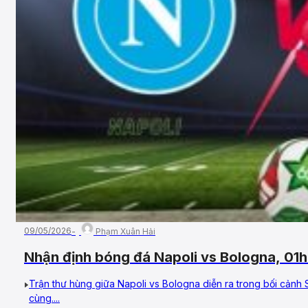
09/05/2026
Phạm Xuân Hải
Nhận định bóng đá Napoli vs Bologna, 01
Trận thư hùng giữa Napoli vs Bologna diễn ra trong bối cảnh
cùng....