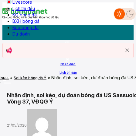
Livescore
Lịch thi đấu
KQ bóng đá
Dự đoán
BXH bóng đá
Nhận định
Livescore
Lịch thi đấu
KQ Bóng đá
BXH
Kèo bóng đá
Kèo bóng đá
Dự đoán
Trang chủ
ASEAN Cup 26
Nhận định
Lịch thi đấu
»
»
Nhận định, soi kèo, dự đoán bóng đá US 
Home
Soi kèo bóng đá Ý
More
Ý
Nhận định, soi kèo, dự đoán bóng đá US Sassuol
Vòng 37, VĐQG Ý
21/05/2026