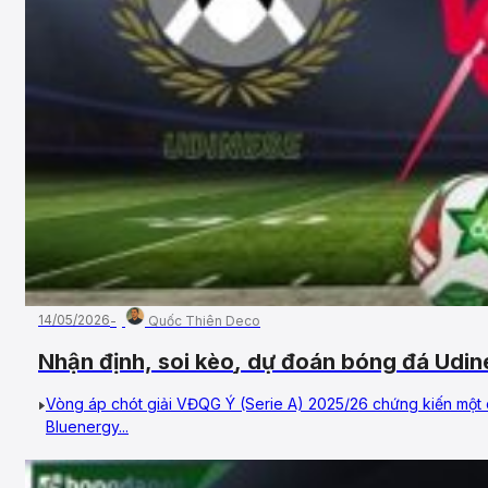
14/05/2026
Quốc Thiên Deco
Nhận định, soi kèo, dự đoán bóng đá Udi
– Vòng 37, VĐQG Ý
Vòng áp chót giải VĐQG Ý (Serie A) 2025/26 chứng kiến một c
Bluenergy...