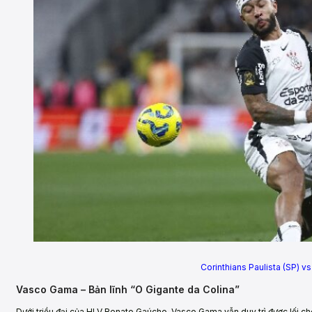
Corinthians Paulista (SP) 
Vasco Gama – Bản lĩnh “O Gigante da Colina”
Dưới triều đại của HLV Renato Gaúcho, Vasco Gama vẫn duy trì được lối ch