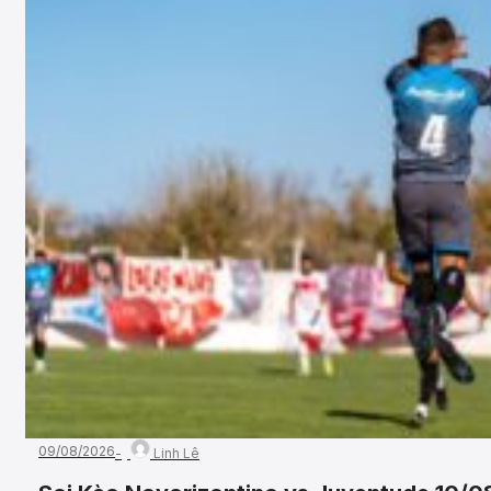
09/08/2026
Linh Lê