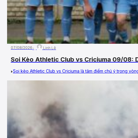
07/08/2026
Linh Lê
Soi Kèo Athletic Club vs Criciuma 09/08: 
Soi kèo Athletic Club vs Criciuma là tâm điểm chú ý trong vòng