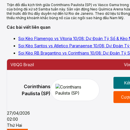
Trận đối đầu kịch tính giữa Corinthians Paulista (SP) vs Vasco Gama tron
của bóng đá xứ sở Samba tuần này. Sân vận động Neo Química Arena hứa hẹn
thế trước đối thủ đầy duyên nợ đến từ Rio de Janeiro. Theo dữ liệu từ Bon
thiếu những khoảnh khắc bùng nổ của các ngôi sao hàng đầu Nam Mỹ.
Các bài viết liên quan
Soi Kèo Flamengo vs Vitoria 10/08: Dự Đoán Tỷ Số & Kèo 
Soi Kèo Santos vs Atletico Paranaense 10/08: Dự Đoán Tỷ
Soi Kèo RB Bragantino vs Corinthians 10/08: Dự Đoán Tỷ 
VĐQG Brazil
Vò
Kế
Corinthians
Paulista (SP)
Cượ
27/04/2026
02:00
Thứ Hai