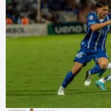
07/08/2026