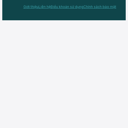
Giới thiệu
Liên hệ
Điều khoản sử dụng
Chính sách bảo mật