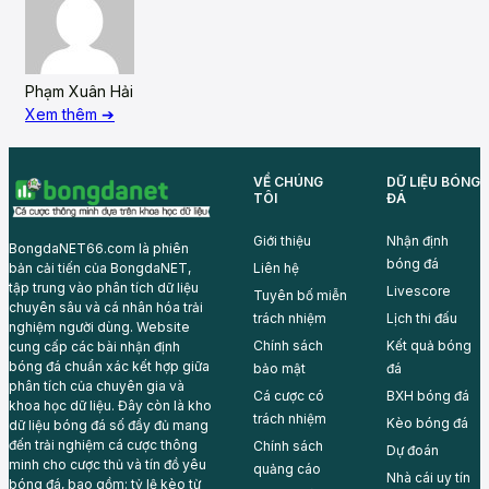
Phạm Xuân Hải
Xem thêm ➔
VỀ CHÚNG
DỮ LIỆU BÓNG
TÔI
ĐÁ
Giới thiệu
Nhận định
BongdaNET66.com là phiên
bóng đá
Liên hệ
bản cải tiến của BongdaNET,
tập trung vào phân tích dữ liệu
Livescore
Tuyên bố miễn
chuyên sâu và cá nhân hóa trải
trách nhiệm
Lịch thi đấu
nghiệm người dùng. Website
Chính sách
Kết quả bóng
cung cấp các bài nhận định
bóng đá chuẩn xác kết hợp giữa
bảo mật
đá
phân tích của chuyên gia và
Cá cược có
BXH bóng đá
khoa học dữ liệu. Đây còn là kho
trách nhiệm
Kèo bóng đá
dữ liệu bóng đá số đầy đủ mang
đến trải nghiệm cá cược thông
Chính sách
Dự đoán
minh cho cược thủ và tín đồ yêu
quảng cáo
Nhà cái uy tín
bóng đá, bao gồm: tỷ lệ kèo từ