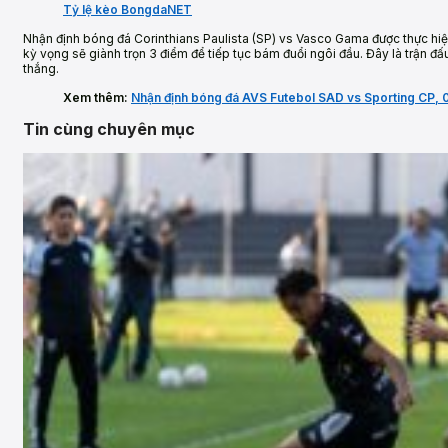
Tỷ lệ kèo BongdaNET
Nhận định bóng đá Corinthians Paulista (SP) vs Vasco Gama được thực hiện
kỳ vọng sẽ giành trọn 3 điểm để tiếp tục bám đuổi ngôi đầu. Đây là trận đấ
thắng.
Xem thêm:
Nhận định bóng đá AVS Futebol SAD vs Sporting CP,
Tin cùng chuyên mục