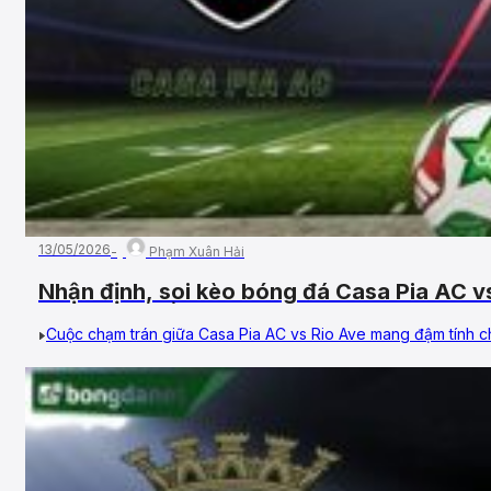
13/05/2026
Phạm Xuân Hải
Nhận định, soi kèo bóng đá Casa Pia AC 
34, VĐQG Bồ Đào Nha
Cuộc chạm trán giữa Casa Pia AC vs Rio Ave mang đậm tính chất