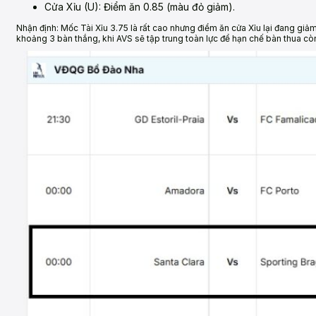
Cửa Xỉu (U): Điểm ăn 0.85 (màu đỏ giảm).
Nhận định: Mốc Tài Xỉu 3.75 là rất cao nhưng điểm ăn cửa Xỉu lại đang giảm
khoảng 3 bàn thắng, khi AVS sẽ tập trung toàn lực để hạn chế bàn thua cò