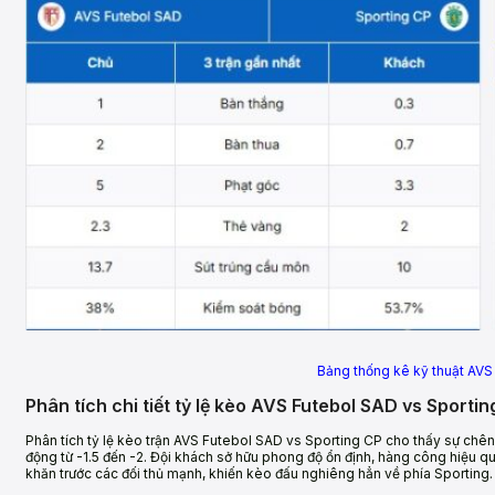
Bảng thống kê kỹ thuật AVS
Phân tích chi tiết tỷ lệ kèo AVS Futebol SAD vs Sporti
Phân tích tỷ lệ kèo trận AVS Futebol SAD vs Sporting CP cho thấy sự chên
động từ -1.5 đến -2. Đội khách sở hữu phong độ ổn định, hàng công hiệu q
khăn trước các đối thủ mạnh, khiến kèo đấu nghiêng hẳn về phía Sporting.