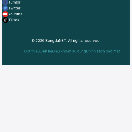
Tumblr
Twitter
Youtube
Tiktok
© 2026 BongdaNET. All rights reserved.
Giới thiệu
Liên hệ
Điều khoản sử dụng
Chính sách bảo mật