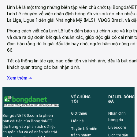
Linh Lê là một trong những biên tập viên chủ chốt tại BongdaNET 6
Linh Lê chuyên về việc nhận định bóng đá và soi kèo cho nhiều g
La Liga, Ligue 1 đến giải Nhà nghề Mỹ (MLS), VĐQG Brazil, và đặc
Phong cách viết của Linh Lê luôn đảm bảo sự chính xác và kịp thời
và đưa ra dự đoán kết quả chuẩn xác, giúp độc giả có cái nhìn t
đảm bảo rằng dù là giải đấu lớn hay nhỏ, người hâm mộ cũng có 
66.
Tất cả thông tin tác giả, bao gồm tên và hình ảnh, đều là bút da
khách quan trong các bài nhận định.
Xem thêm ➔
VỀ CHÚNG
DỮ LIỆU BÓNG
TÔI
ĐÁ
Giới thiệu
Nhận định
BongdaNET66.com là phiên
bóng đá
Liên hệ
bản cải tiến của BongdaNET,
tập trung vào phân tích dữ liệu
Livescore
Tuyên bố miễn
chuyên sâu và cá nhân hóa trải
trách nhiệm
Lịch thi đấu