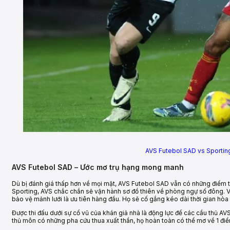
AVS Futebol SAD vs Sportin
AVS Futebol SAD – Ước mơ trụ hạng mong manh
Dù bị đánh giá thấp hơn về mọi mặt, AVS Futebol SAD vẫn có những điểm tự
Sporting, AVS chắc chắn sẽ vận hành sơ đồ thiên về phòng ngự số đông. V
bảo vệ mảnh lưới là ưu tiên hàng đầu. Họ sẽ cố gắng kéo dài thời gian hòa
Được thi đấu dưới sự cổ vũ của khán giả nhà là động lực để các cầu thủ AVS
thủ môn có những pha cứu thua xuất thần, họ hoàn toàn có thể mơ về 1 đi