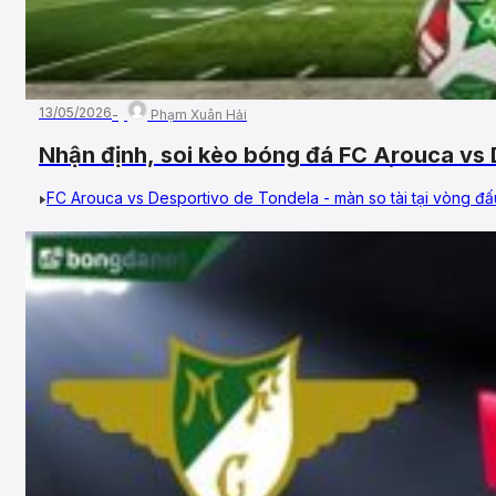
13/05/2026
Phạm Xuân Hải
Nhận định, soi kèo bóng đá FC Arouca vs
17/05/2026 – Vòng 34, VĐQG Bồ Đào Nha
FC Arouca vs Desportivo de Tondela - màn so tài tại vòng đấu