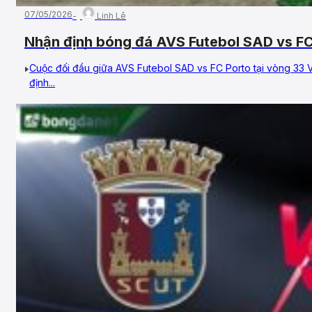
07/05/2026
Linh Lê
Nhận định bóng đá AVS Futebol SAD vs FC Porto
VĐQG Bồ Đào Nha
Cuộc đối đầu giữa AVS Futebol SAD vs FC Porto tại vòng 33
định...