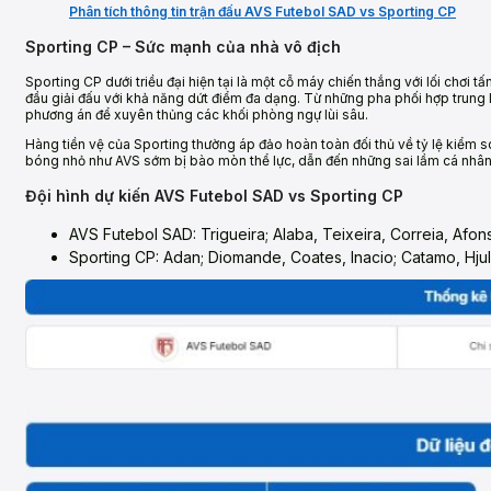
Phân tích thông tin trận đấu AVS Futebol SAD vs Sporting CP
Sporting CP – Sức mạnh của nhà vô địch
Sporting CP dưới triều đại hiện tại là một cỗ máy chiến thắng với lối chơi
đầu giải đấu với khả năng dứt điểm đa dạng. Từ những pha phối hợp trung 
phương án để xuyên thủng các khối phòng ngự lùi sâu.
Hàng tiền vệ của Sporting thường áp đảo hoàn toàn đối thủ về tỷ lệ kiểm s
bóng nhỏ như AVS sớm bị bào mòn thể lực, dẫn đến những sai lầm cá nhân ở
Đội hình dự kiến AVS Futebol SAD vs Sporting CP
AVS Futebol SAD: Trigueira; Alaba, Teixeira, Correia, Afon
Sporting CP: Adan; Diomande, Coates, Inacio; Catamo, Hju