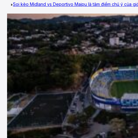
Soi kèo Midland vs Deportivo Maipu là tâm điểm chú ý của giớ