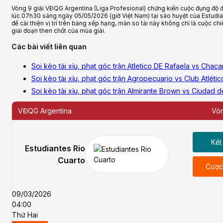
Vòng 9 giải VĐQG Argentina (Liga Profesional) chứng kiến cuộc đụng độ đầy
lúc 07h30 sáng ngày 05/05/2026 (giờ Việt Nam) tại sào huyệt của Estudiant
để cải thiện vị trí trên bảng xếp hạng, màn so tài này không chỉ là cuộc chi
giai đoạn then chốt của mùa giải.
Các bài viết liên quan
Soi kèo tài xỉu, phạt góc trận Atletico DE Rafaela vs Chac
Soi kèo tài xỉu, phạt góc trận Agropecuario vs Club Atlét
Soi kèo tài xỉu, phạt góc trận Almirante Brown vs Ciudad d
VĐQG Argentina
Vò
Kết
Estudiantes Rio
Cuarto
Cược
09/03/2026
04:00
Thứ Hai