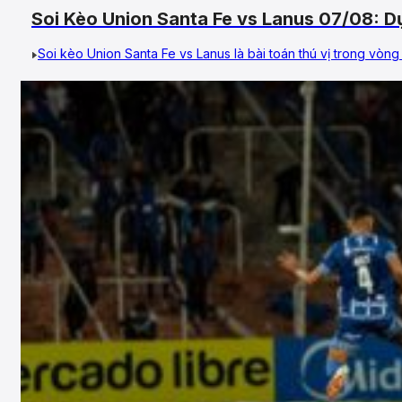
Soi Kèo Union Santa Fe vs Lanus 07/08: 
Argentina
Soi kèo Union Santa Fe vs Lanus là bài toán thú vị trong vòng