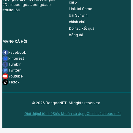
cái 5
#Dulieubongda #bongdaso
Link tải Game
#dulieu66
bài
Sunwin
chính chủ
Đối tác
kết quả
bóng đá
MẠNG XÃ HỘI
Facebook
Pinterest
Tumblr
Twitter
Youtube
Tiktok
© 2026 BongdaNET. All rights reserved.
Giới thiệu
Liên hệ
Điều khoản sử dụng
Chính sách bảo mật