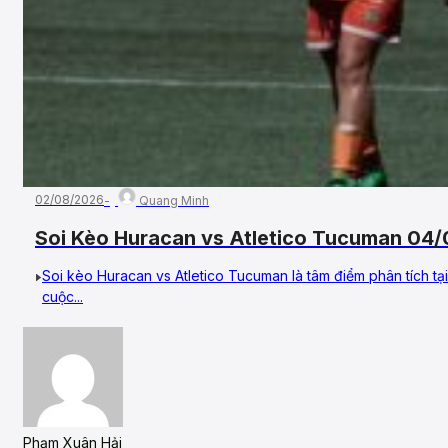
02/08/2026
Quang Minh
Soi Kèo Huracan vs Atletico Tucuman 04
Argentina
Soi kèo Huracan vs Atletico Tucuman là tâm điểm phân tích tạ
cuộc...
Phạm Xuân Hải