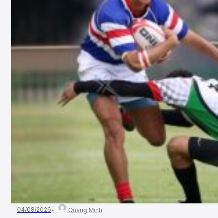
04/08/2026
Quang Minh