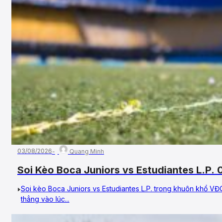
03/08/2026
Quang Minh
Soi Kèo Boca Juniors vs Estudiantes L.P
Argentina
Soi kèo Boca Juniors vs Estudiantes L.P. trong khuôn khổ V
thẳng vào lúc...