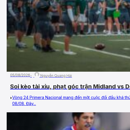
05/08/2026
Nguyễn Quang Hải
Soi kèo tài xỉu, phạt góc trận Midland vs
Vòng 24 Primera Nacional mang đến một cuộc đối đầu khá thú
08/08. Đây...