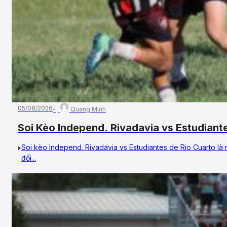
05/08/2026
Quang Minh
Soi Kèo Independ. Rivadavia vs Estudiant
Kèo Nhà Cái VĐQG Argentina
Soi kèo Independ. Rivadavia vs Estudiantes de Rio Cuarto là 
đối...