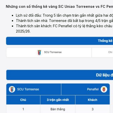
Những con số thống kê vàng SC Uniao Torreense vs FC Pen
Lịch sử đối đầu: Trong 5 lần chạm trán gần nhất giữa hai đ
Thành tích sân nhà: Torreense đã bất bại trong 4/5 trận g
Thành tích sân khách: FC Penafiel có tỷ lệ thắng kèo châu
2025/26.