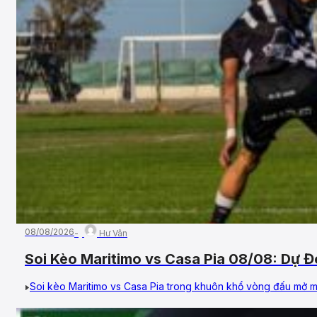
08/08/2026
Hư Vân
Soi Kèo Maritimo vs Casa Pia 08/08: Dự 
Soi kèo Maritimo vs Casa Pia trong khuôn khổ vòng đấu mở 