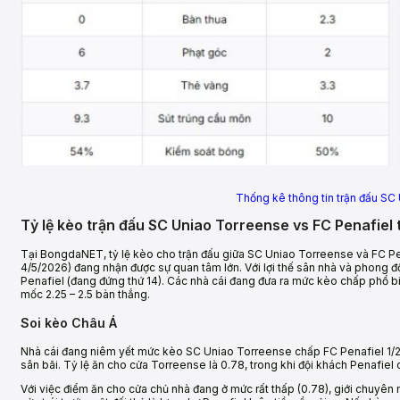
Thống kê thông tin trận đấu SC
Tỷ lệ kèo trận đấu SC Uniao Torreense vs FC Penafiel
Tại BongdaNET, tỷ lệ kèo cho trận đấu giữa SC Uniao Torreense và FC Pe
4/5/2026) đang nhận được sự quan tâm lớn. Với lợi thế sân nhà và phong 
Penafiel (đang đứng thứ 14). Các nhà cái đang đưa ra mức kèo chấp phổ bi
mốc 2.25 – 2.5 bàn thắng.
Soi kèo Châu Á
Nhà cái đang niêm yết mức kèo SC Uniao Torreense chấp FC Penafiel 1/2 tr
sân bãi. Tỷ lệ ăn cho cửa Torreense là 0.78, trong khi đội khách Penafiel có
Với việc điểm ăn cho cửa chủ nhà đang ở mức rất thấp (0.78), giới chuyê