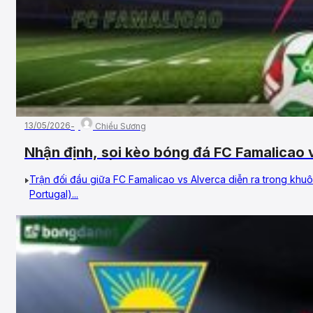
13/05/2026
Chiểu Sương
Nhận định, soi kèo bóng đá FC Famalicao
34, VĐQG Bồ Đào Nha
Trận đối đầu giữa FC Famalicao vs Alverca diễn ra trong kh
Portugal)...