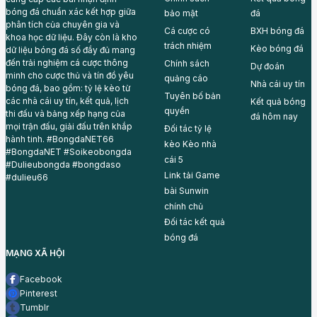
bóng đá chuẩn xác kết hợp giữa
bảo mật
đá
phân tích của chuyên gia và
Cá cược có
BXH bóng đá
khoa học dữ liệu. Đây còn là kho
trách nhiệm
Kèo bóng đá
dữ liệu bóng đá số đầy đủ mang
đến trải nghiệm cá cược thông
Chính sách
Dự đoán
minh cho cược thủ và tín đồ yêu
quảng cáo
Nhà cái uy tín
bóng đá, bao gồm: tỷ lệ kèo từ
Tuyên bố bản
các nhà cái uy tín, kết quả, lịch
Kết quả bóng
quyền
thi đấu và bảng xếp hạng của
đá hôm nay
mọi trận đấu, giải đấu trên khắp
Đối tác tỷ lệ
hành tinh. #BongdaNET66
kèo
Kèo nhà
#BongdaNET #Soikeobongda
cái 5
#Dulieubongda #bongdaso
Link tải Game
#dulieu66
bài
Sunwin
chính chủ
Đối tác
kết quả
bóng đá
MẠNG XÃ HỘI
Facebook
Pinterest
Tumblr