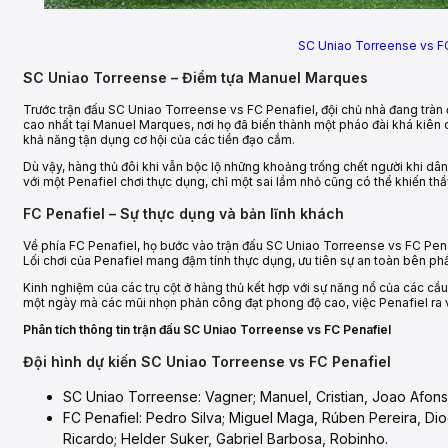
SC Uniao Torreense vs FC
SC Uniao Torreense – Điểm tựa Manuel Marques
Trước trận đấu SC Uniao Torreense vs FC Penafiel, đội chủ nhà đang tràn đầ
cao nhất tại Manuel Marques, nơi họ đã biến thành một pháo đài khá kiên 
khả năng tận dụng cơ hội của các tiền đạo cắm.
Dù vậy, hàng thủ đôi khi vẫn bộc lộ những khoảng trống chết người khi dâ
với một Penafiel chơi thực dụng, chỉ một sai lầm nhỏ cũng có thể khiến thầ
FC Penafiel – Sự thực dụng và bản lĩnh khách
Về phía FC Penafiel, họ bước vào trận đấu SC Uniao Torreense vs FC Penaf
Lối chơi của Penafiel mang đậm tính thực dụng, ưu tiên sự an toàn bên phầ
Kinh nghiệm của các trụ cột ở hàng thủ kết hợp với sự năng nổ của các cầ
một ngày mà các mũi nhọn phản công đạt phong độ cao, việc Penafiel ra về
Phân tích thông tin trận đấu SC Uniao Torreense vs FC Penafiel
Đội hình dự kiến SC Uniao Torreense vs FC Penafiel
SC Uniao Torreense: Vagner; Manuel, Cristian, Joao Afonso
FC Penafiel: Pedro Silva; Miguel Maga, Rúben Pereira, Dio
Ricardo; Helder Suker, Gabriel Barbosa, Robinho.