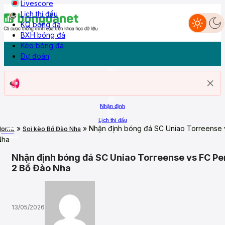
Livescore
Lịch thi đấu
KQ bóng đá
Dự đoán
BXH bóng đá
Nhận định
Livescore
Lịch thi đấu
KQ Bóng đá
BXH
Kèo bóng đá
Kèo bóng đá
Dự đoán
Trang chủ
ASEAN Cup 26
Nhận định
Lịch thi đấu
»
»
Nhận định bóng đá SC Uniao Torreense 
Home
Soi kèo Bồ Đào Nha
More
Nha
Nhận định bóng đá SC Uniao Torreense vs FC Pe
2 Bồ Đào Nha
13/05/2026