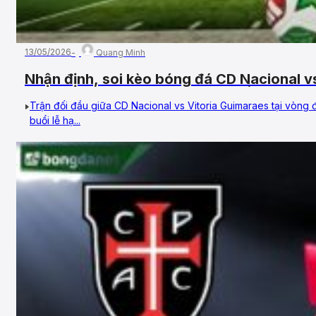
13/05/2026
Quang Minh
Nhận định, soi kèo bóng đá CD Nacional v
17/05/2026 – Vòng 34, VĐQG Bồ Đào Nha
Trận đối đầu giữa CD Nacional vs Vitoria Guimaraes tại vòng
buổi lễ hạ...