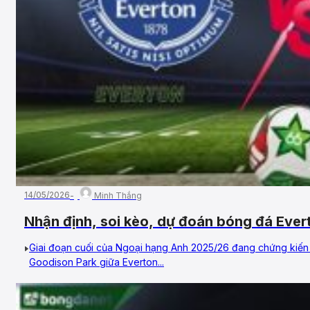
14/05/2026
Minh Thắng
Nhận định, soi kèo, dự đoán bóng đá Ever
17/05/2026 – Vòng 37, Ngoại Hạng Anh
Giai đoạn cuối của Ngoại hạng Anh 2025/26 đang chứng kiến 
Goodison Park giữa Everton...