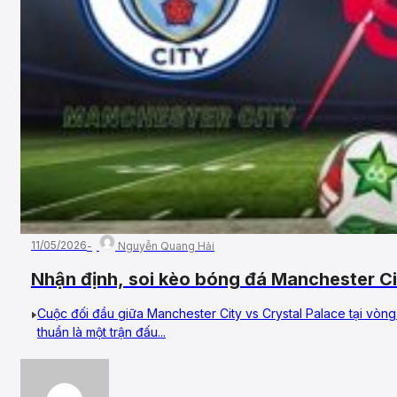
11/05/2026
Nguyễn Quang Hải
Nhận định, soi kèo bóng đá Manchester Ci
14/05/2026 – Vòng 31, Ngoại hạng Anh
Cuộc đối đầu giữa Manchester City vs Crystal Palace tại vòn
thuần là một trận đấu...