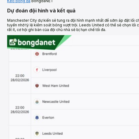
Kèo bóng đá
BongdaNET
Dự đoán đội hình và kết quả
Manchester City dự kiến sẽ tung ra đội hình mạnh nhất để sớm áp đặt lối c
tuyến nhờ tỷ lệ kiểm soát bóng vượt trội. Leeds United có thể sẽ chọn lối
rất ít, cơ hội ghi bàn của đội chủ nhà sẽ bị hạn chế tối đa.