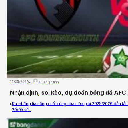
16/05/2026
Quang Minh
Nhận định, soi kèo, dự đoán bóng đá AFC
01h30 ngày 20/05/2026 – Vòng 37, Ngoại
Khi những tia nắng cuối cùng của mùa giải 2025/2026 dần tắt 
20/05 sẽ...