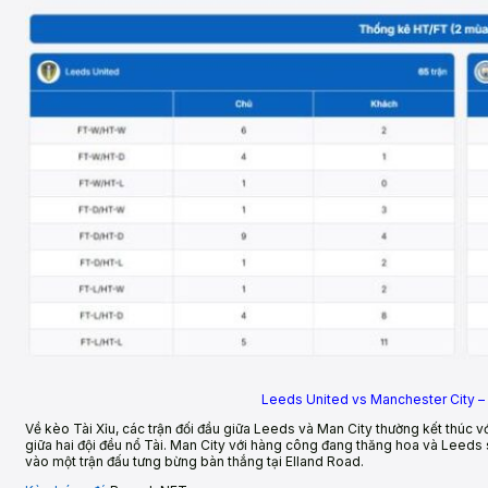
Leeds United vs Manchester City – 
Về kèo Tài Xỉu, các trận đối đầu giữa Leeds và Man City thường kết thúc vớ
giữa hai đội đều nổ Tài. Man City với hàng công đang thăng hoa và Leeds 
vào một trận đấu tưng bừng bàn thắng tại Elland Road.