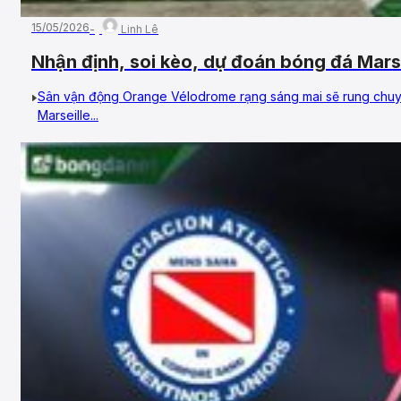
15/05/2026
Linh Lê
Nhận định, soi kèo, dự đoán bóng đá Mars
18/05/2026 – Vòng 34, VĐQG Pháp
Sân vận động Orange Vélodrome rạng sáng mai sẽ rung chuyển
Marseille...