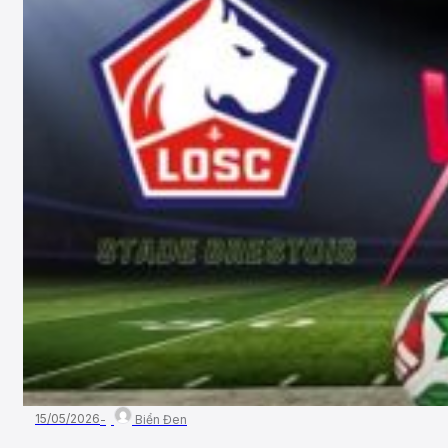
15/05/2026
Biển Đen