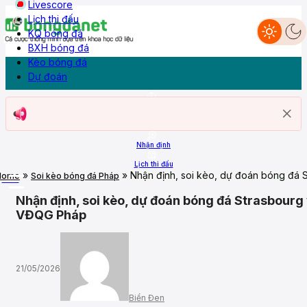
Livescore
Lịch thi đấu
KQ bóng đá
Dự đoán
BXH bóng đá
Nhận định
Livescore
Lịch thi đấu
KQ Bóng đá
BXH
Kèo bóng đá
Kèo bóng đá
Dự đoán
Trang chủ
ASEAN Cup 26
Nhận định
Lịch thi đấu
»
»
Nhận định, soi kèo, dự đoán bóng đá
Home
Soi kèo bóng đá Pháp
More
Nhận định, soi kèo, dự đoán bóng đá Strasbour
VĐQG Pháp
21/05/2026
Biển Đen