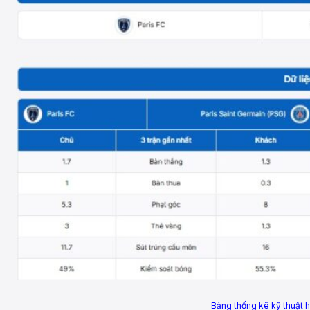
Bảng thống kê kỹ thuật 