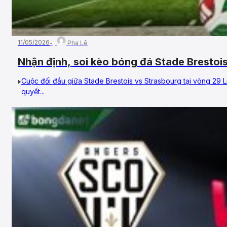
11/05/2026
Pha Lê
Nhận định, soi kèo bóng đá Stade Bresto
Vòng 29, VĐQG Pháp
Cuộc đối đầu giữa Stade Brestois vs Strasbourg tại vòng 29 L
quyết...