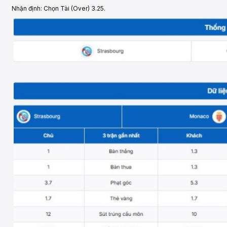
Nhận định: Chọn Tài (Over) 3.25.