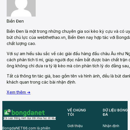
Biển Đen
Biển Đen là một trong những chuyên gia soi kèo kỳ cựu và có uy
bút chủ lực của webthethao.vn, Biển Đen nay hợp tác với Bon
chất lượng cao.
Với sự am hiểu sâu sắc về các giải đấu hàng đầu châu Âu như Ng
cách phân tích tỉ mỉ, giúp người đọc nắm bắt được bản chất trận
ông không chỉ đưa ra tỷ lệ kèo mà còn phân tích lý do đằng sau,
Tất cả thông tin tác giả, bao gồm tên và hình ảnh, đều là bút da
khách quan trong các bài nhận định.
Xem thêm ➔
VỀ CHÚNG
DỮ LIỆU BÓNG
TÔI
ĐÁ
Giới thiệu
Nhận định
BongdaNET66.com là phiên