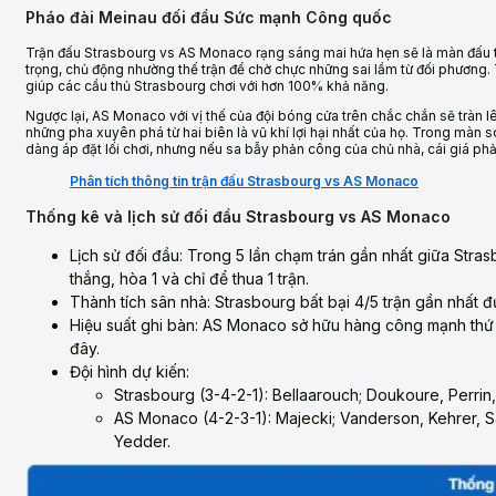
Pháo đài Meinau đối đầu Sức mạnh Công quốc
Trận đấu Strasbourg vs AS Monaco rạng sáng mai hứa hẹn sẽ là màn đấu t
trọng, chủ động nhường thế trận để chờ chực những sai lầm từ đối phương. 
giúp các cầu thủ Strasbourg chơi với hơn 100% khả năng.
Ngược lại, AS Monaco với vị thế của đội bóng cửa trên chắc chắn sẽ tràn 
những pha xuyên phá từ hai biên là vũ khí lợi hại nhất của họ. Trong màn
dàng áp đặt lối chơi, nhưng nếu sa bẫy phản công của chủ nhà, cái giá phải
Phân tích thông tin trận đấu Strasbourg vs AS Monaco
Thống kê và lịch sử đối đầu Strasbourg vs AS Monaco
Lịch sử đối đầu: Trong 5 lần chạm trán gần nhất giữa Str
thắng, hòa 1 và chỉ để thua 1 trận.
Thành tích sân nhà: Strasbourg bất bại 4/5 trận gần nhất đ
Hiệu suất ghi bàn: AS Monaco sở hữu hàng công mạnh thứ 2 
đây.
Đội hình dự kiến:
Strasbourg (3-4-2-1): Bellaarouch; Doukoure, Perrin,
AS Monaco (4-2-3-1): Majecki; Vanderson, Kehrer, Sa
Yedder.