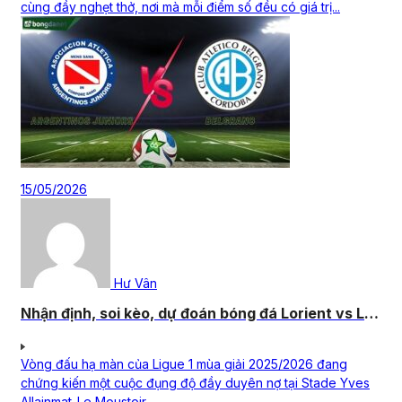
cùng đầy nghẹt thở, nơi mà mỗi điểm số đều có giá trị...
15/05/2026
Hư Vân
Nhận định, soi kèo, dự đoán bóng đá Lorient vs Le
Havre, 02:00 ngày 18/05/2026 – Vòng 34, VĐQG
Pháp
Vòng đấu hạ màn của Ligue 1 mùa giải 2025/2026 đang
chứng kiến một cuộc đụng độ đầy duyên nợ tại Stade Yves
Allainmat-Le Moustoir....