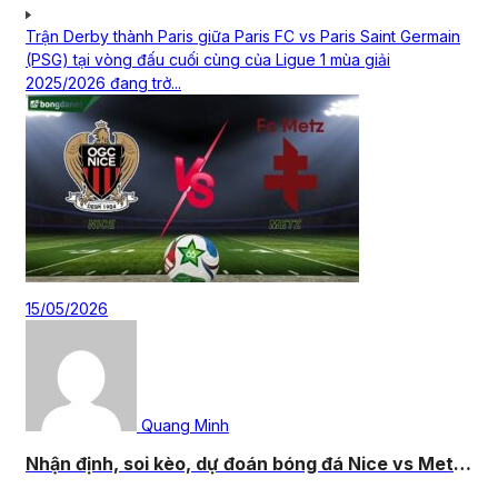
Vòng 34, VĐQG Pháp
Trận Derby thành Paris giữa Paris FC vs Paris Saint Germain
(PSG) tại vòng đấu cuối cùng của Ligue 1 mùa giải
2025/2026 đang trở...
15/05/2026
Quang Minh
Nhận định, soi kèo, dự đoán bóng đá Nice vs Metz,
02:00 ngày 18/05/2026 – Vòng 34, VĐQG Pháp