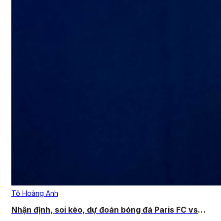
Tô Hoàng Anh
Nhận định, soi kèo, dự đoán bóng đá Paris FC vs
Paris Saint Germain, 02:00 ngày 18/05/2026 –