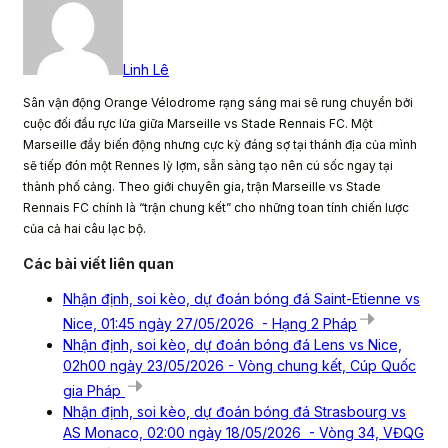
Linh Lê
Sân vận động Orange Vélodrome rạng sáng mai sẽ rung chuyển bởi
cuộc đối đầu rực lửa giữa Marseille vs Stade Rennais FC. Một
Marseille đầy biến động nhưng cực kỳ đáng sợ tại thánh địa của mình
sẽ tiếp đón một Rennes lỳ lợm, sẵn sàng tạo nên cú sốc ngay tại
thành phố cảng. Theo giới chuyên gia, trận Marseille vs Stade
Rennais FC chính là “trận chung kết” cho những toan tính chiến lược
của cả hai câu lạc bộ.
Các bài viết liên quan
Nhận định, soi kèo, dự đoán bóng đá Saint-Etienne vs
Nice, 01:45 ngày 27/05/2026 - Hạng 2 Pháp
Nhận định, soi kèo, dự đoán bóng đá Lens vs Nice,
02h00 ngày 23/05/2026 - Vòng chung kết, Cúp Quốc
gia Pháp
Nhận định, soi kèo, dự đoán bóng đá Strasbourg vs
AS Monaco, 02:00 ngày 18/05/2026 - Vòng 34, VĐQG