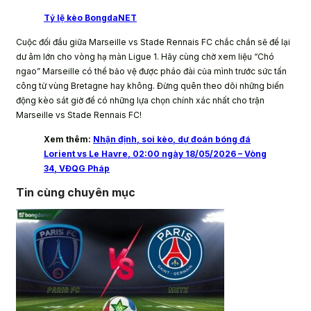
Tỷ lệ kèo BongdaNET
Cuộc đối đầu giữa Marseille vs Stade Rennais FC chắc chắn sẽ để lại
dư âm lớn cho vòng hạ màn Ligue 1. Hãy cùng chờ xem liệu “Chó
ngao” Marseille có thể bảo vệ được pháo đài của mình trước sức tấn
công từ vùng Bretagne hay không. Đừng quên theo dõi những biến
động kèo sát giờ để có những lựa chọn chính xác nhất cho trận
Marseille vs Stade Rennais FC!
Xem thêm:
Nhận định, soi kèo, dự đoán bóng đá
Lorient vs Le Havre, 02:00 ngày 18/05/2026 – Vòng
34, VĐQG Pháp
Tin cùng chuyên mục