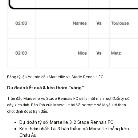
Bảng tỷ lệ kèo trận đấu Marseille vs Stade Rennais FC
Dự đoán kết quả & kèo thơm “vàng”
Trận đấu Marseille vs Stade Rennais FC sẽ là một màn rượt đuổi tỷ số
đầy kịch tính. Bản lĩnh của Marseille tại Vélodrome sẽ là yếu tố then
chốt định đoạt trận đấu.
Dự đoán tỷ số: Marseille 3-2 Stade Rennais FC.
Kèo thơm nhất: Tài 3 bàn thắng và Marseille thắng kèo
Châu Âu.