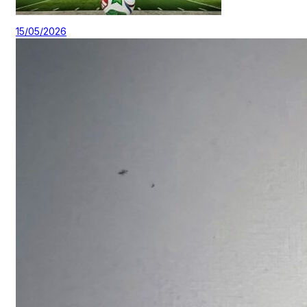
15/05/2026