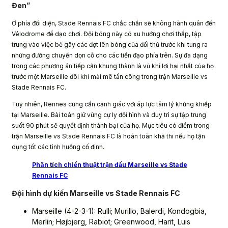
Đen”
Ở phía đối diện, Stade Rennais FC chắc chắn sẽ không hành quân đến
Vélodrome để dạo chơi. Đội bóng này có xu hướng chơi thấp, tập
trung vào việc bẻ gãy các đợt lên bóng của đối thủ trước khi tung ra
những đường chuyền dọn cỗ cho các tiền đạo phía trên. Sự đa dạng
trong các phương án tiếp cận khung thành là vũ khí lợi hại nhất của họ
trước một Marseille đôi khi mải mê tấn công trong trận Marseille vs
Stade Rennais FC.
Tuy nhiên, Rennes cũng cần cảnh giác với áp lực tâm lý khủng khiếp
tại Marseille. Bài toán giữ vững cự ly đội hình và duy trì sự tập trung
suốt 90 phút sẽ quyết định thành bại của họ. Mục tiêu có điểm trong
trận Marseille vs Stade Rennais FC là hoàn toàn khả thi nếu họ tận
dụng tốt các tình huống cố định.
Phân tích chiến thuật trận đấu Marseille vs Stade
Rennais FC
Đội hình dự kiến Marseille vs Stade Rennais FC
Marseille (4-2-3-1):
Rulli; Murillo, Balerdi, Kondogbia,
Merlin; Højbjerg, Rabiot; Greenwood, Harit, Luis