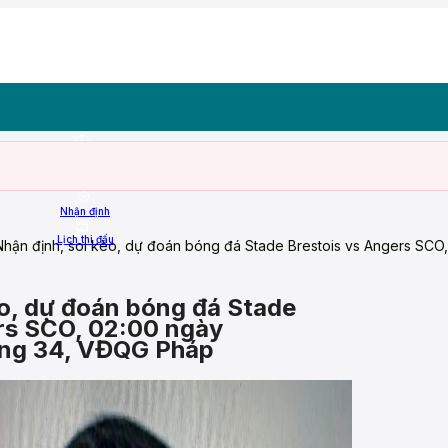
Trang chủ
ASEAN Cup 26
Nhận định
Lịch thi đấu
Nhận định, soi kèo, dự đoán bóng đá Stade Brestois vs Angers SCO
èo, dự đoán bóng đá Stade
rs SCO, 02:00 ngày
ng 34, VĐQG Pháp