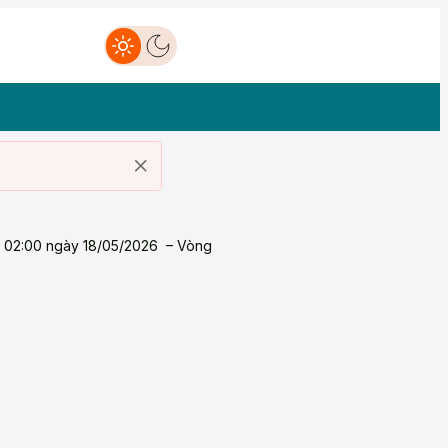
, 02:00 ngày 18/05/2026 – Vòng