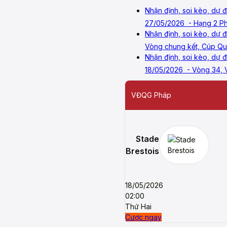
Nhận định, soi kèo, dự 
27/05/2026 - Hạng 2 P
Nhận định, soi kèo, dự 
Vòng chung kết, Cúp Q
Nhận định, soi kèo, dự
18/05/2026 - Vòng 34,
VĐQG Pháp
Stade
Brestois
18/05/2026
02:00
Thứ Hai
Cược ngay