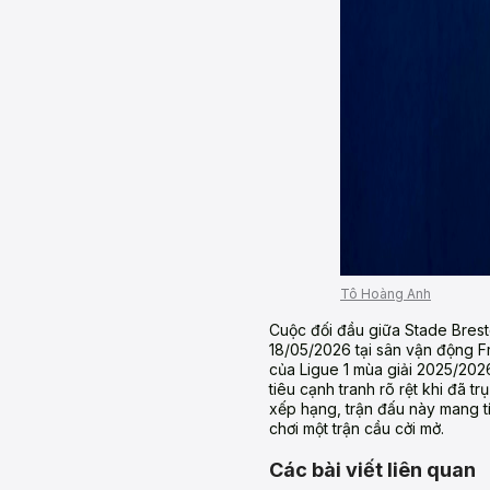
Tô Hoàng Anh
Cuộc đối đầu giữa Stade Bres
18/05/2026 tại sân vận động F
của Ligue 1 mùa giải 2025/202
tiêu cạnh tranh rõ rệt khi đã
xếp hạng, trận đấu này mang tín
chơi một trận cầu cởi mở.
Các bài viết liên quan