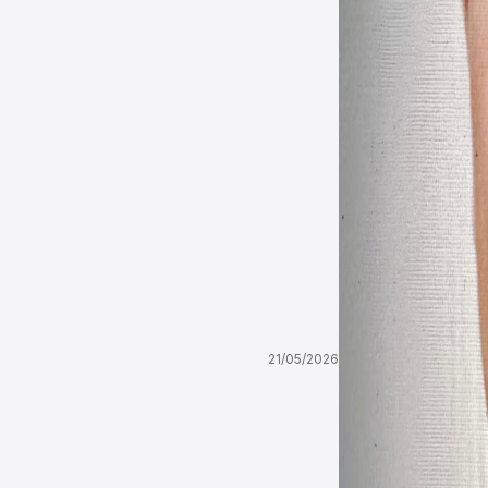
21/05/2026