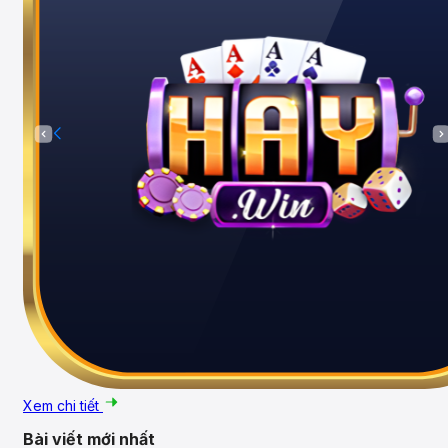
Xem chi tiết
Bài viết mới nhất