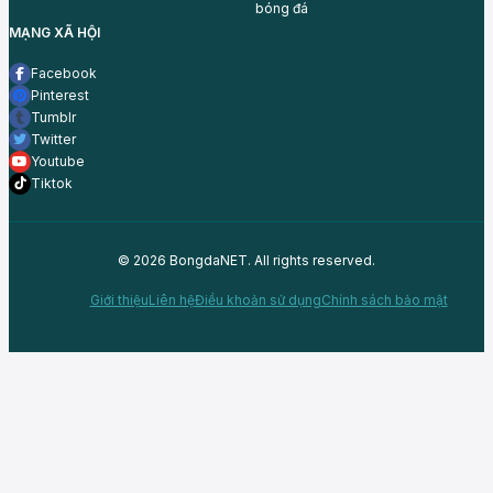
bóng đá
MẠNG XÃ HỘI
Facebook
Pinterest
Tumblr
Twitter
Youtube
Tiktok
© 2026 BongdaNET. All rights reserved.
Giới thiệu
Liên hệ
Điều khoản sử dụng
Chính sách bảo mật