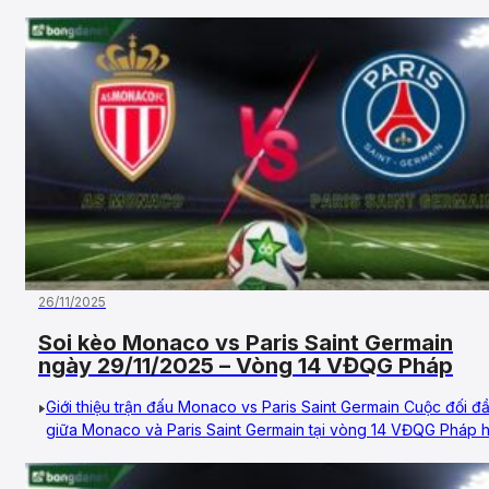
26/11/2025
Soi kèo Monaco vs Paris Saint Germain
ngày 29/11/2025 – Vòng 14 VĐQG Pháp
Giới thiệu trận đấu Monaco vs Paris Saint Germain Cuộc đối đ
giữa Monaco và Paris Saint Germain tại vòng 14 VĐQG Pháp 
hẹn...