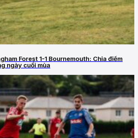
ingham Forest 1-1 Bournemouth: Chia điểm
ong ngày cuối mùa