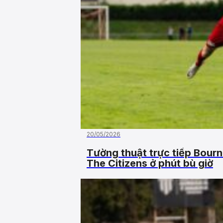
20/05/2026
Tường thuật trực tiếp Bour
The Citizens ở phút bù giờ