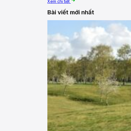
Xem chi tiết
Bài viết mới nhất