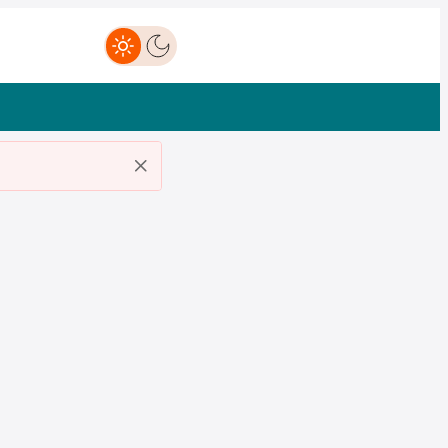
Cược Rikvip
Cược B52
Cược GO88
Cược 789CLUB
Chơi ngay
Chơi ngay
Chơi ngay
Chơi ngay