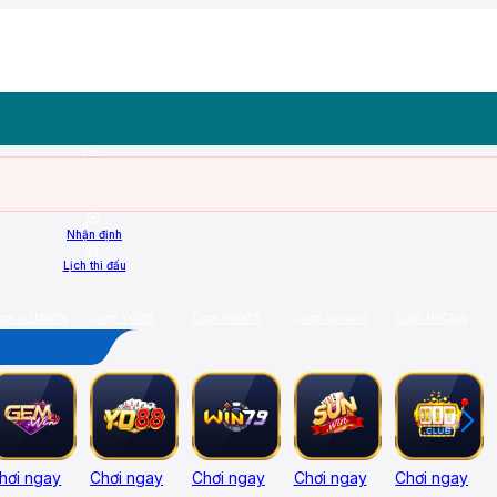
Trang chủ
ASEAN Cup 26
Nhận định
Lịch thi đấu
ược GEMWIN
Cược YO88
Cược WIN79
Cược Sunwin
Cược HitClub
hơi ngay
Chơi ngay
Chơi ngay
Chơi ngay
Chơi ngay